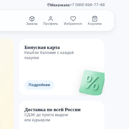
+7 (989) 898-77-88
Махачкала
Заказы
Профиль
Избранное
Корзина
Бонусная карта
Кешбэк баллами с каждой
🌿 Свежие поступления
покупки
Новинки уже
Подробнее
полках
Доставка по всей России
Каждую неделю пополняем каталог лучш
СДЭК до пункта выдачи

изданиями — успейте первыми.
или курьером