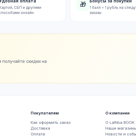
Удобная оплата
Бонусы за покупки
🎁
Картой, СБП и другими
1 балл = 1 рубль на сле
способами онлайн
заказы
и получайте скидки на
Покупателям
О компании
Как оформить заказ
О LaRiba BOOK
Доставка
Наши магазин
Оплата
Новости и соб