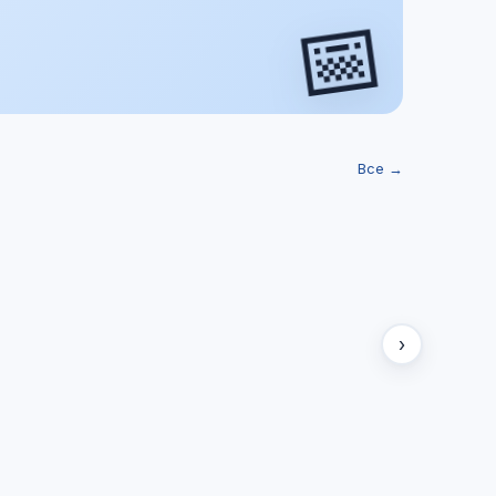
📅
Все →
›