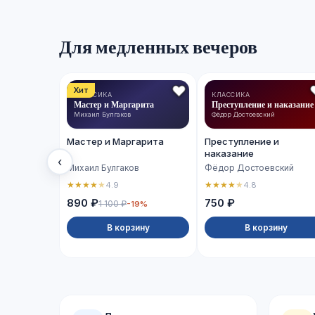
Для медленных вечеров
Хит
КЛАССИКА
КЛАССИКА
Мастер и Маргарита
Преступление и наказание
Михаил Булгаков
Фёдор Достоевский
Мастер и Маргарита
Преступление и
наказание
‹
Михаил Булгаков
Фёдор Достоевский
★
★
★
★
★
★
★
★
★
★
4.9
4.8
890 ₽
750 ₽
1 100 ₽
-19%
В корзину
В корзину