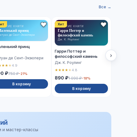
Все →
ит
Хит
Хит
ЕТСКИЕ КНИГИ
ДЕТСКИЕ КНИГИ
ХУДОЖЕСТВ
аленький принц
Гарри Поттер и
ЛИТЕРАТУРА
Сто лет од
философский камень
нтуан де Сент-Экзюпери
Габриэль Гар
Дж. К. Роулинг
ленький принц
Сто лет о
Гарри Поттер и
›
философский камень
туан де Сент-Экзюпери
Габриэль Г
Дж. К. Роулинг
★
★
★
★
4.9
★
★
★
★
★
4.
★
★
★
★
★
4.8
90 ₽
750 ₽
-21%
990 ₽
890 ₽
1 090 ₽
-18%
В корзину
В 
В корзину
ий
и и мастер-классы