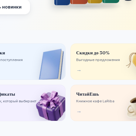
 новинки
ки
Скидки до 30%
 поступления
Выгодные предложения
→
фикаты
ЧитайЕшь
, который выбирают
Книжное кафе LaRiba
→