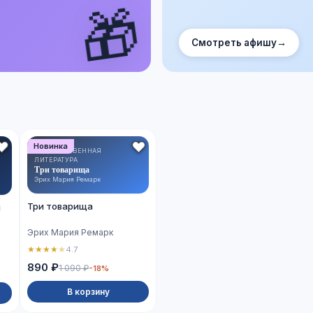
🎁
Смотреть афишу
→
Новинка
ХУДОЖЕСТВЕННАЯ
ЛИТЕРАТУРА
Три товарища
Эрих Мария Ремарк
Три товарища
й
Эрих Мария Ремарк
★
★
★
★
★
4.7
890 ₽
1 090 ₽
-18%
В корзину