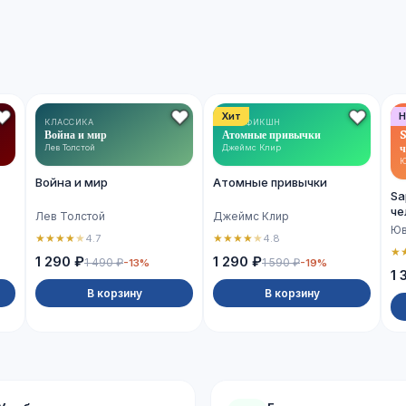
Хит
Н
КЛАССИКА
НОН-ФИКШН
Война и мир
Атомные привычки
S
ч
Лев Толстой
Джеймс Клир
Ю
Война и мир
Атомные привычки
Sa
че
Лев Толстой
Джеймс Клир
Юв
★
★
★
★
★
★
★
★
★
★
4.7
4.8
★
1 290 ₽
1 290 ₽
1 490 ₽
1 590 ₽
-13%
-19%
1 
В корзину
В корзину