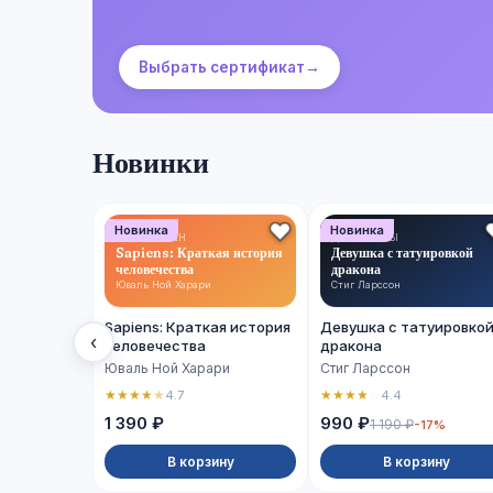
Выбрать сертификат
→
Новинки
Новинка
Новинка
НОН-ФИКШН
ДЕТЕКТИВЫ
Sapiens: Краткая история
Девушка с татуировкой
человечества
дракона
Юваль Ной Харари
Стиг Ларссон
Sapiens: Краткая история
Девушка с татуировко
‹
человечества
дракона
Юваль Ной Харари
Стиг Ларссон
★
★
★
★
★
★
★
★
★
☆
4.7
4.4
1 390 ₽
990 ₽
1 190 ₽
-17%
В корзину
В корзину