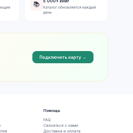
5 000+ книг
📚
дующие
Каталог обновляется каждый
день
Подключить карту →
Помощь
FAQ
ы
Связаться с нами
ытия
Доставка и оплата