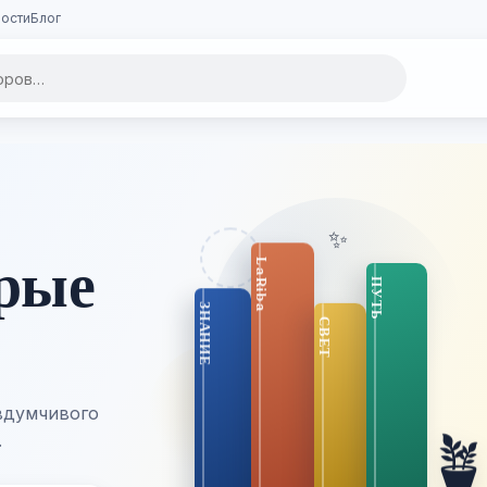
ости
Блог
✨
орые
вдумчивого

.