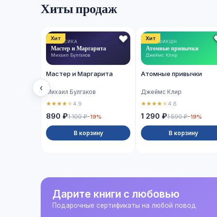
Хиты продаж
Хит
Хит
КЛАССИКА
НОН-ФИКШН
Мастер и Маргарита
Атомные привычки
Михаил Булгаков
Джеймс Клир
Мастер и Маргарита
Атомные привычки
‹
Михаил Булгаков
Джеймс Клир
★
★
★
★
★
★
★
★
★
★
4.9
4.8
890 ₽
1 290 ₽
1 100 ₽
1 590 ₽
-19%
-19%
В корзину
В корзину
Дарите книги с любовью
Подарочные сертификаты на любой повод