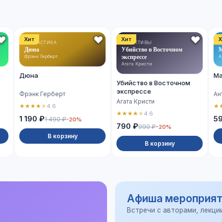
Хит
Хит
Х
ФАНТАСТИКА
ДЕТЕКТИВЫ
Д
Дюна
Убийство в Восточном
М
экспрессе
Фрэнк Герберт
А
Агата Кристи
Дюна
Ма
Убийство в Восточном
экспрессе
Фрэнк Герберт
Ан
Агата Кристи
★
★
★
★
★
★
4.6
★
★
★
★
★
4.6
1 190 ₽
5
1 490 ₽
-20%
790 ₽
990 ₽
-20%
В корзину
В корзину
Афиша мероприят
Встречи с авторами, лекци