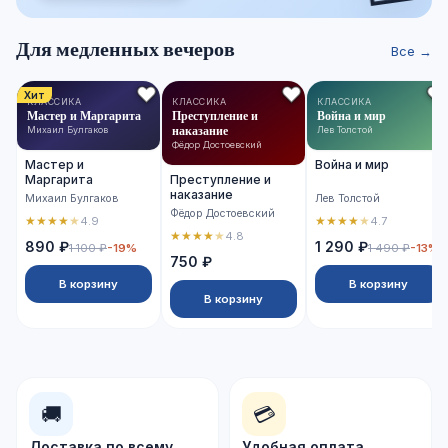
Для медленных вечеров
Все →
Хит
КЛАССИКА
КЛАССИКА
КЛАССИКА
Мастер и Маргарита
Преступление и
Война и мир
наказание
Михаил Булгаков
Лев Толстой
Фёдор Достоевский
Мастер и
Война и мир
Маргарита
Преступление и
наказание
Михаил Булгаков
Лев Толстой
Фёдор Достоевский
★
★
★
★
★
★
★
★
★
★
4.9
4.7
★
★
★
★
★
4.8
890 ₽
1 290 ₽
1 100 ₽
-19%
1 490 ₽
-13%
750 ₽
В корзину
В корзину
В корзину
🚚
💳
Доставка по всему
Удобная оплата