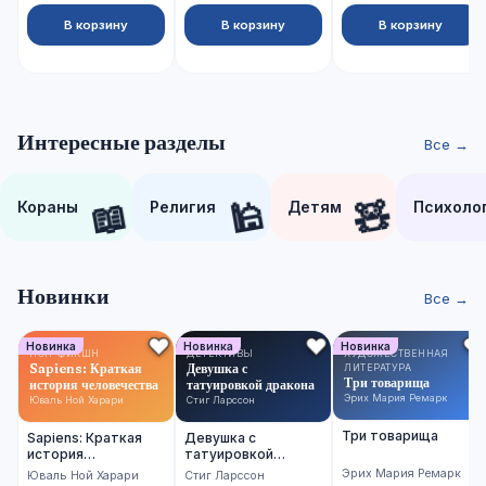
В корзину
В корзину
В корзину
Интересные разделы
Все →
📖
🕌
🧸
Кораны
Религия
Детям
Психоло
Новинки
Все →
Новинка
Новинка
Новинка
НОН-ФИКШН
ДЕТЕКТИВЫ
ХУДОЖЕСТВЕННАЯ
Sapiens: Краткая
Девушка с
ЛИТЕРАТУРА
Три товарища
история человечества
татуировкой дракона
Эрих Мария Ремарк
Юваль Ной Харари
Стиг Ларссон
Три товарища
Sapiens: Краткая
Девушка с
история
татуировкой
человечества
дракона
Эрих Мария Ремарк
Юваль Ной Харари
Стиг Ларссон