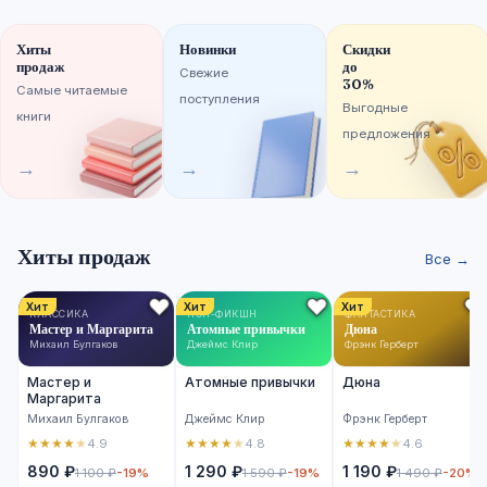
Хиты
Новинки
Скидки
продаж
до
Свежие
30%
Самые читаемые
поступления
Выгодные
книги
предложения
→
→
→
Хиты продаж
Все →
Хит
Хит
Хит
КЛАССИКА
НОН-ФИКШН
ФАНТАСТИКА
Мастер и Маргарита
Атомные привычки
Дюна
Михаил Булгаков
Джеймс Клир
Фрэнк Герберт
Мастер и
Атомные привычки
Дюна
Маргарита
Михаил Булгаков
Джеймс Клир
Фрэнк Герберт
★
★
★
★
★
★
★
★
★
★
★
★
★
★
★
4.9
4.8
4.6
890 ₽
1 290 ₽
1 190 ₽
1 100 ₽
-19%
1 590 ₽
-19%
1 490 ₽
-20%