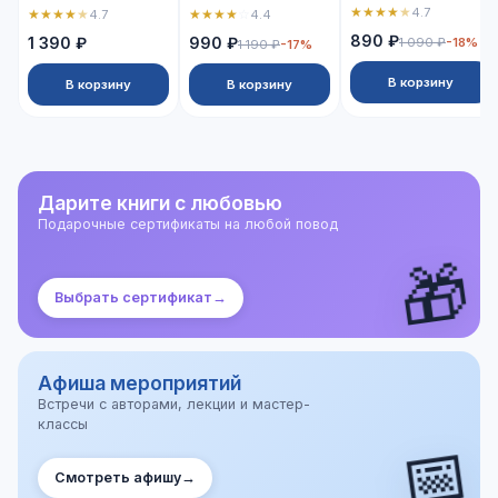
★
★
★
★
★
4.7
★
★
★
★
★
★
★
★
★
☆
4.7
4.4
890 ₽
1 390 ₽
990 ₽
1 090 ₽
-18%
1 190 ₽
-17%
В корзину
В корзину
В корзину
Дарите книги с любовью
Подарочные сертификаты на любой повод
🎁
Выбрать сертификат
→
Афиша мероприятий
Встречи с авторами, лекции и мастер-
классы
📅
Смотреть афишу
→