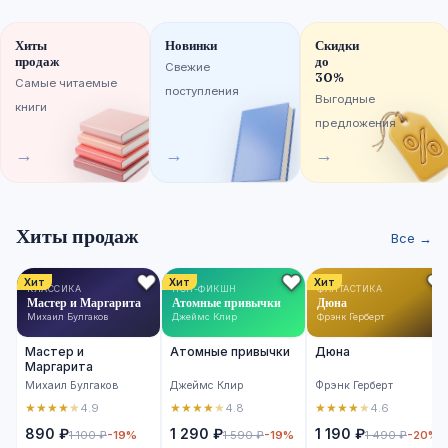
Хиты
Новинки
Скидки
продаж
до
Свежие
30%
Самые читаемые
поступления
Выгодные
книги
предложения
→
→
→
Хиты продаж
Все →
Хит
Хит
Хит
КЛАССИКА
НОН-ФИКШН
ФАНТАСТИКА
Мастер и Маргарита
Атомные привычки
Дюна
Михаил Булгаков
Джеймс Клир
Фрэнк Герберт
Мастер и
Атомные привычки
Дюна
Маргарита
Михаил Булгаков
Джеймс Клир
Фрэнк Герберт
★
★
★
★
★
★
★
★
★
★
★
★
★
★
★
4.9
4.8
4.6
890 ₽
1 290 ₽
1 190 ₽
1 100 ₽
-19%
1 590 ₽
-19%
1 490 ₽
-20%