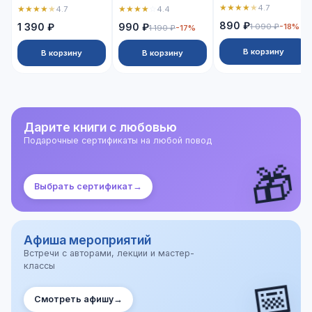
★
★
★
★
★
4.7
★
★
★
★
★
★
★
★
★
☆
4.7
4.4
890 ₽
1 390 ₽
990 ₽
1 090 ₽
-18%
1 190 ₽
-17%
В корзину
В корзину
В корзину
Дарите книги с любовью
Подарочные сертификаты на любой повод
🎁
Выбрать сертификат
→
Афиша мероприятий
Встречи с авторами, лекции и мастер-
классы
📅
Смотреть афишу
→