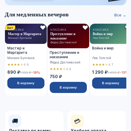
Для медленных вечеров
Все →
Хит
КЛАССИКА
КЛАССИКА
КЛАССИКА
Мастер и Маргарита
Преступление и
Война и мир
наказание
Михаил Булгаков
Лев Толстой
Фёдор Достоевский
Мастер и
Война и мир
Маргарита
Преступление и
наказание
Михаил Булгаков
Лев Толстой
Фёдор Достоевский
★
★
★
★
★
★
★
★
★
★
4.9
4.7
★
★
★
★
★
4.8
890 ₽
1 290 ₽
1 100 ₽
-19%
1 490 ₽
-13%
750 ₽
В корзину
В корзину
В корзину
🚚
💳
Доставка по всему
Удобная оплата