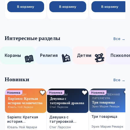
В корзину
В корзину
В корзину
Интересные разделы
Все →
📖
🕌
🧸
Кораны
Религия
Детям
Психоло
Новинки
Все →
Новинка
Новинка
Новинка
НОН-ФИКШН
ДЕТЕКТИВЫ
ХУДОЖЕСТВЕННАЯ
Sapiens: Краткая
Девушка с
ЛИТЕРАТУРА
Три товарища
история человечества
татуировкой дракона
Эрих Мария Ремарк
Юваль Ной Харари
Стиг Ларссон
Три товарища
Sapiens: Краткая
Девушка с
история
татуировкой
человечества
дракона
Эрих Мария Ремарк
Юваль Ной Харари
Стиг Ларссон