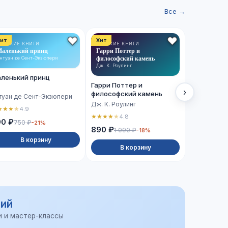
Все →
ит
Хит
Хит
ЕТСКИЕ КНИГИ
ДЕТСКИЕ КНИГИ
ХУДОЖЕСТВ
аленький принц
Гарри Поттер и
ЛИТЕРАТУРА
Сто лет од
философский камень
нтуан де Сент-Экзюпери
Габриэль Гар
Дж. К. Роулинг
ленький принц
Сто лет о
Гарри Поттер и
›
философский камень
туан де Сент-Экзюпери
Габриэль Г
Дж. К. Роулинг
★
★
★
★
4.9
★
★
★
★
★
4.
★
★
★
★
★
4.8
90 ₽
750 ₽
-21%
990 ₽
890 ₽
1 090 ₽
-18%
В корзину
В 
В корзину
ий
и и мастер-классы