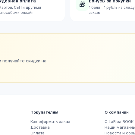
Удобная оплата
Бонусы за покупки
🎁
Картой, СБП и другими
1 балл = 1 рубль на сле
способами онлайн
заказы
и получайте скидки на
Покупателям
О компании
Как оформить заказ
О LaRiba BOOK
Доставка
Наши магазин
Оплата
Новости и соб