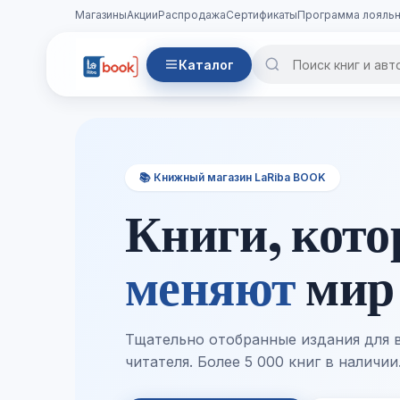
Магазины
Акции
Распродажа
Сертификаты
Программа лояльн
Каталог
iba BOOK
 которые
т
мир
ые издания для вдумчивого
0 книг в наличии.