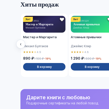
Хиты продаж
Хит
Хит
КЛАССИКА
НОН-ФИКШН
Мастер и Маргарита
Атомные привычки
Михаил Булгаков
Джеймс Клир
Мастер и Маргарита
Атомные привычки
‹
Михаил Булгаков
Джеймс Клир
★
★
★
★
★
★
★
★
★
★
4.9
4.8
890 ₽
1 290 ₽
1 100 ₽
1 590 ₽
-19%
-19%
В корзину
В корзину
Дарите книги с любовью
Подарочные сертификаты на любой повод