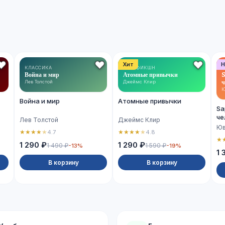
Хит
Н
КЛАССИКА
НОН-ФИКШН
Война и мир
Атомные привычки
S
ч
Лев Толстой
Джеймс Клир
Ю
Война и мир
Атомные привычки
Sa
че
Лев Толстой
Джеймс Клир
Юв
★
★
★
★
★
★
★
★
★
★
4.7
4.8
★
1 290 ₽
1 290 ₽
1 490 ₽
1 590 ₽
-13%
-19%
1 
В корзину
В корзину