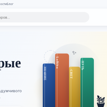
ости
Блог
🌿 Свежие поступления
✨
Новинк
полках
Каждую неделю пополняе
🪴
изданиями — успейте пе