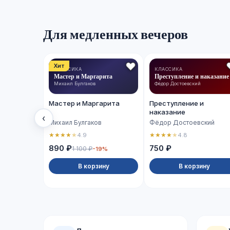
Для медленных вечеров
Хит
КЛАССИКА
КЛАССИКА
Мастер и Маргарита
Преступление и наказание
Михаил Булгаков
Фёдор Достоевский
Мастер и Маргарита
Преступление и
наказание
‹
Михаил Булгаков
Фёдор Достоевский
★
★
★
★
★
★
★
★
★
★
4.9
4.8
890 ₽
750 ₽
1 100 ₽
-19%
В корзину
В корзину