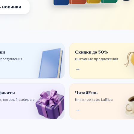
Смотреть новинки
ки
Скидки до 30%
 поступления
Выгодные предложения
→
фикаты
ЧитайЕшь
, который выбирают
Книжное кафе LaRiba
→