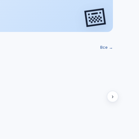
📅
Все →
›