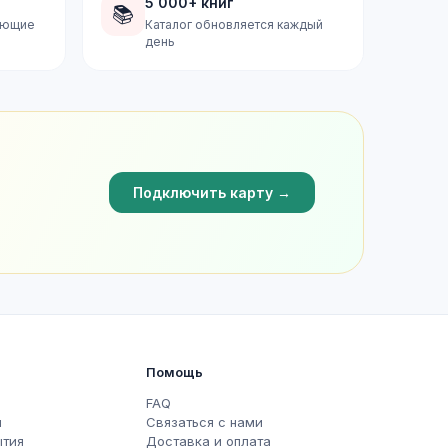
5 000+ книг
📚
дующие
Каталог обновляется каждый
день
Подключить карту →
Помощь
FAQ
ы
Связаться с нами
ытия
Доставка и оплата