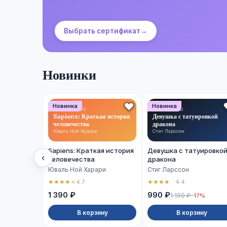
Выбрать сертификат
→
Новинки
Новинка
Новинка
НОН-ФИКШН
ДЕТЕКТИВЫ
Sapiens: Краткая история
Девушка с татуировкой
человечества
дракона
Юваль Ной Харари
Стиг Ларссон
Sapiens: Краткая история
Девушка с татуировко
‹
человечества
дракона
Юваль Ной Харари
Стиг Ларссон
★
★
★
★
★
★
★
★
★
☆
4.7
4.4
1 390 ₽
990 ₽
1 190 ₽
-17%
В корзину
В корзину