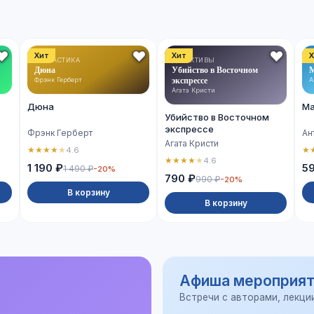
Хит
Хит
Х
ФАНТАСТИКА
ДЕТЕКТИВЫ
Д
Дюна
Убийство в Восточном
М
экспрессе
Фрэнк Герберт
А
Агата Кристи
Дюна
Ма
Убийство в Восточном
экспрессе
Фрэнк Герберт
Ан
Агата Кристи
★
★
★
★
★
★
4.6
★
★
★
★
★
4.6
1 190 ₽
5
1 490 ₽
-20%
790 ₽
990 ₽
-20%
В корзину
В корзину
Афиша мероприят
Встречи с авторами, лекци