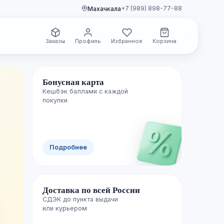
+7 (989) 898-77-88
Махачкала
Заказы
Профиль
Избранное
Корзина
Бонусная карта
Кешбэк баллами с каждой
покупки
🌙
и уже
на
Подробнее
Доставка по всей России
м каталог лучшими
СДЭК до пункта выдачи
рвыми.
или курьером