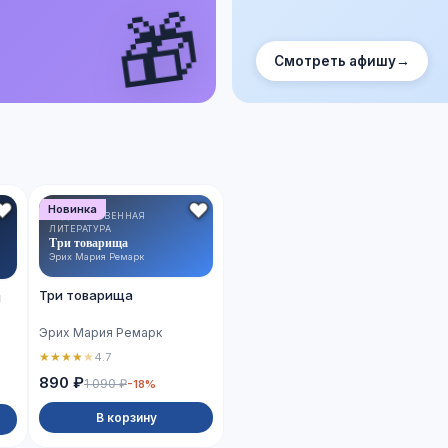
🎁
Смотреть афишу
→
Новинка
ХУДОЖЕСТВЕННАЯ
ЛИТЕРАТУРА
Три товарища
Эрих Мария Ремарк
Три товарища
й
Эрих Мария Ремарк
★
★
★
★
★
4.7
890 ₽
1 090 ₽
-18%
В корзину