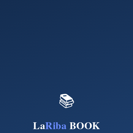
📚
La
Riba
BOOK