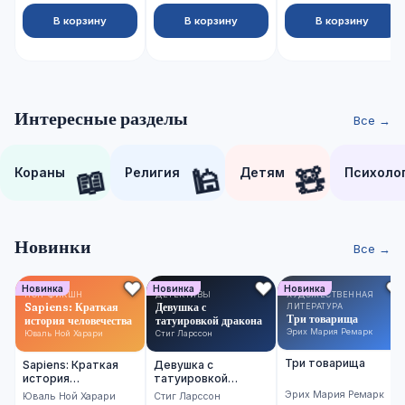
В корзину
В корзину
В корзину
Интересные разделы
Все →
📖
🕌
🧸
Кораны
Религия
Детям
Психоло
Новинки
Все →
Новинка
Новинка
Новинка
НОН-ФИКШН
ДЕТЕКТИВЫ
ХУДОЖЕСТВЕННАЯ
Sapiens: Краткая
Девушка с
ЛИТЕРАТУРА
Три товарища
история человечества
татуировкой дракона
Эрих Мария Ремарк
Юваль Ной Харари
Стиг Ларссон
Три товарища
Sapiens: Краткая
Девушка с
история
татуировкой
человечества
дракона
Эрих Мария Ремарк
Юваль Ной Харари
Стиг Ларссон