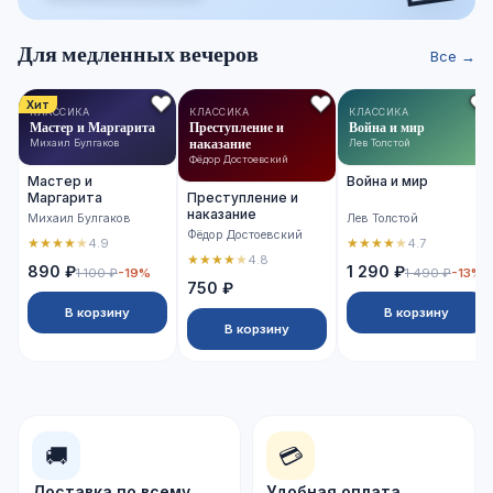
Для медленных вечеров
Все →
Хит
КЛАССИКА
КЛАССИКА
КЛАССИКА
Мастер и Маргарита
Преступление и
Война и мир
наказание
Михаил Булгаков
Лев Толстой
Фёдор Достоевский
Мастер и
Война и мир
Маргарита
Преступление и
наказание
Михаил Булгаков
Лев Толстой
Фёдор Достоевский
★
★
★
★
★
★
★
★
★
★
4.9
4.7
★
★
★
★
★
4.8
890 ₽
1 290 ₽
1 100 ₽
-19%
1 490 ₽
-13%
750 ₽
В корзину
В корзину
В корзину
🚚
💳
Доставка по всему
Удобная оплата