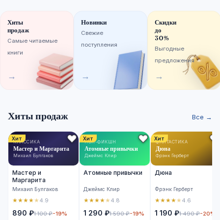
Хиты
Новинки
Скидки
продаж
до
Свежие
30%
Самые читаемые
поступления
Выгодные
книги
предложения
→
→
→
Хиты продаж
Все →
Хит
Хит
Хит
КЛАССИКА
НОН-ФИКШН
ФАНТАСТИКА
Мастер и Маргарита
Атомные привычки
Дюна
Михаил Булгаков
Джеймс Клир
Фрэнк Герберт
Мастер и
Атомные привычки
Дюна
Маргарита
Михаил Булгаков
Джеймс Клир
Фрэнк Герберт
★
★
★
★
★
★
★
★
★
★
★
★
★
★
★
4.9
4.8
4.6
890 ₽
1 290 ₽
1 190 ₽
1 100 ₽
-19%
1 590 ₽
-19%
1 490 ₽
-20%