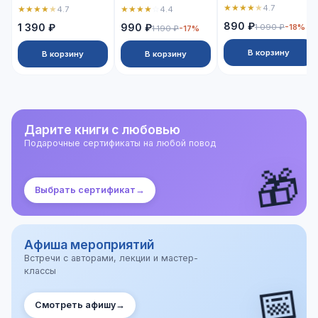
★
★
★
★
★
4.7
★
★
★
★
★
★
★
★
★
☆
4.7
4.4
890 ₽
1 390 ₽
990 ₽
1 090 ₽
-18%
1 190 ₽
-17%
В корзину
В корзину
В корзину
Дарите книги с любовью
Подарочные сертификаты на любой повод
🎁
Выбрать сертификат
→
Афиша мероприятий
Встречи с авторами, лекции и мастер-
классы
📅
Смотреть афишу
→