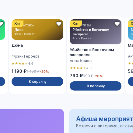
Хит
Хит
Х
ФАНТАСТИКА
ДЕТЕКТИВЫ
Д
Дюна
Убийство в Восточном
М
экспрессе
Фрэнк Герберт
А
Агата Кристи
Дюна
Ма
Убийство в Восточном
экспрессе
Фрэнк Герберт
Ан
Агата Кристи
★
★
★
★
★
★
4.6
★
★
★
★
★
4.6
1 190 ₽
5
1 490 ₽
-20%
790 ₽
990 ₽
-20%
В корзину
В корзину
Афиша мероприят
Встречи с авторами, лекци