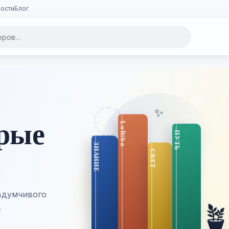
ости
Блог
✨
орые
вдумчивого

.