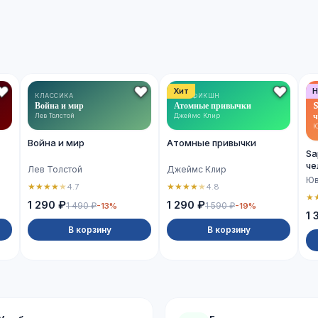
Хит
Н
КЛАССИКА
НОН-ФИКШН
Война и мир
Атомные привычки
S
ч
Лев Толстой
Джеймс Клир
Ю
Война и мир
Атомные привычки
Sa
че
Лев Толстой
Джеймс Клир
Юв
★
★
★
★
★
★
★
★
★
★
4.7
4.8
★
1 290 ₽
1 290 ₽
1 490 ₽
1 590 ₽
-13%
-19%
1 
В корзину
В корзину