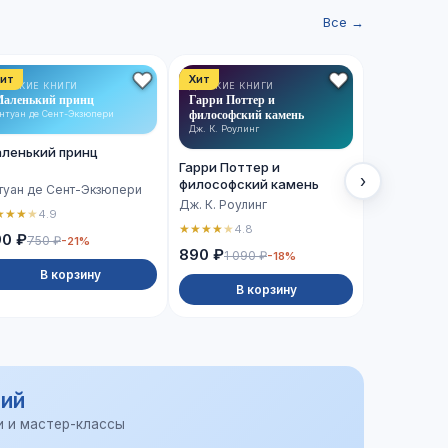
Все →
ит
Хит
Хит
ЕТСКИЕ КНИГИ
ДЕТСКИЕ КНИГИ
ХУДОЖЕСТВ
аленький принц
Гарри Поттер и
ЛИТЕРАТУРА
Сто лет од
философский камень
нтуан де Сент-Экзюпери
Габриэль Гар
Дж. К. Роулинг
ленький принц
Сто лет о
Гарри Поттер и
›
философский камень
туан де Сент-Экзюпери
Габриэль Г
Дж. К. Роулинг
★
★
★
★
4.9
★
★
★
★
★
4.
★
★
★
★
★
4.8
90 ₽
750 ₽
-21%
990 ₽
890 ₽
1 090 ₽
-18%
В корзину
В 
В корзину
ий
и и мастер-классы