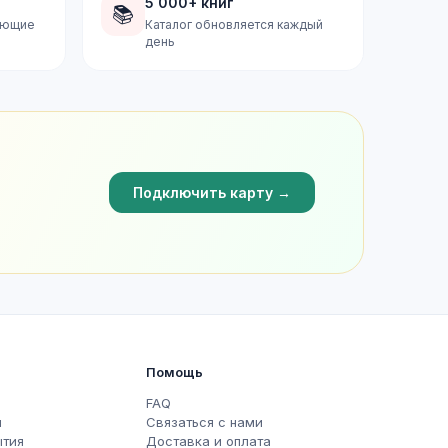
5 000+ книг
📚
дующие
Каталог обновляется каждый
день
Подключить карту →
Помощь
FAQ
ы
Связаться с нами
ытия
Доставка и оплата