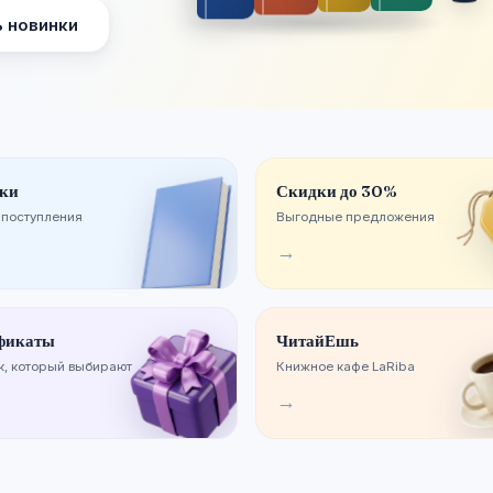
 новинки
ки
Скидки до 30%
 поступления
Выгодные предложения
→
фикаты
ЧитайЕшь
, который выбирают
Книжное кафе LaRiba
→