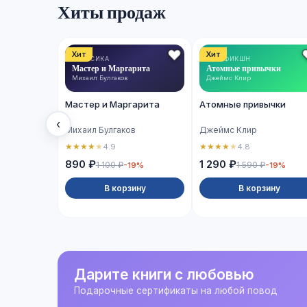
Хиты продаж
Хит
Хит
КЛАССИКА
НОН-ФИКШН
Мастер и Маргарита
Атомные привычки
Михаил Булгаков
Джеймс Клир
Мастер и Маргарита
Атомные привычки
‹
Михаил Булгаков
Джеймс Клир
★
★
★
★
★
★
★
★
★
★
4.9
4.8
890 ₽
1 290 ₽
1 100 ₽
1 590 ₽
-19%
-19%
В корзину
В корзину
Дарите книги с любовью
Подарочные сертификаты на любой повод