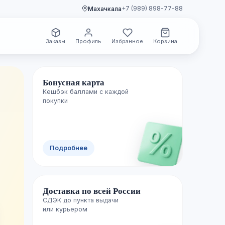
+7 (989) 898-77-88
Махачкала
Заказы
Профиль
Избранное
Корзина
Бонусная карта
Кешбэк баллами с каждой
🌿 Свежие поступления
покупки
Новинки уже
Подробнее
полках
Доставка по всей России
Каждую неделю пополняем каталог лучш
СДЭК до пункта выдачи

изданиями — успейте первыми.
или курьером