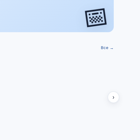
📅
Все →
›