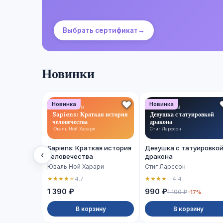
Выбрать сертификат
→
Новинки
Новинка
Новинка
НОН-ФИКШН
ДЕТЕКТИВЫ
Sapiens: Краткая история
Девушка с татуировкой
человечества
дракона
Юваль Ной Харари
Стиг Ларссон
Sapiens: Краткая история
Девушка с татуировко
‹
человечества
дракона
Юваль Ной Харари
Стиг Ларссон
★
★
★
★
★
★
★
★
★
☆
4.7
4.4
1 390 ₽
990 ₽
1 190 ₽
-17%
В корзину
В корзину