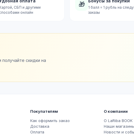
Удобная оплата
Бонусы за покупки
🎁
Картой, СБП и другими
1 балл = 1 рубль на сле
способами онлайн
заказы
и получайте скидки на
Покупателям
О компании
Как оформить заказ
О LaRiba BOOK
Доставка
Наши магазин
Оплата
Новости и соб