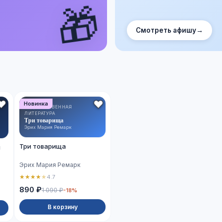
🎁
Смотреть афишу
→
Новинка
ХУДОЖЕСТВЕННАЯ
ЛИТЕРАТУРА
Три товарища
Эрих Мария Ремарк
Три товарища
й
Эрих Мария Ремарк
★
★
★
★
★
4.7
890 ₽
1 090 ₽
-18%
В корзину