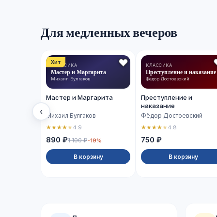
Для медленных вечеров
Хит
КЛАССИКА
КЛАССИКА
Мастер и Маргарита
Преступление и наказание
Михаил Булгаков
Фёдор Достоевский
Мастер и Маргарита
Преступление и
наказание
‹
Михаил Булгаков
Фёдор Достоевский
★
★
★
★
★
★
★
★
★
★
4.9
4.8
890 ₽
750 ₽
1 100 ₽
-19%
В корзину
В корзину