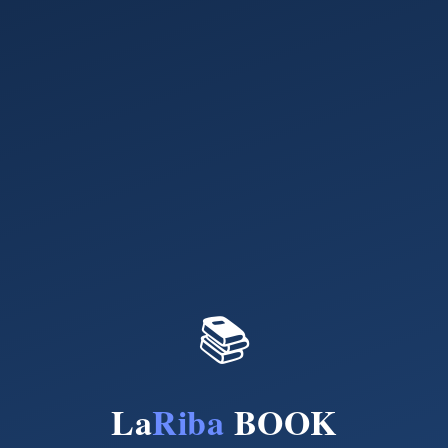
📚
La
Riba
BOOK