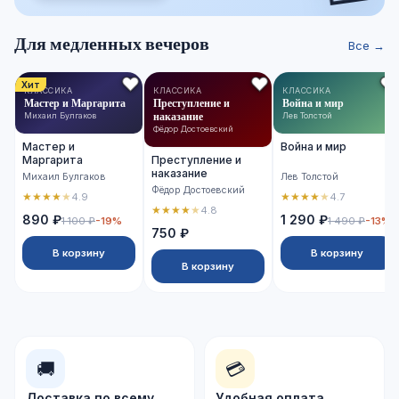
Для медленных вечеров
Все →
Хит
КЛАССИКА
КЛАССИКА
КЛАССИКА
Мастер и Маргарита
Преступление и
Война и мир
наказание
Михаил Булгаков
Лев Толстой
Фёдор Достоевский
Мастер и
Война и мир
Маргарита
Преступление и
наказание
Михаил Булгаков
Лев Толстой
Фёдор Достоевский
★
★
★
★
★
★
★
★
★
★
4.9
4.7
★
★
★
★
★
4.8
890 ₽
1 290 ₽
1 100 ₽
-19%
1 490 ₽
-13%
750 ₽
В корзину
В корзину
В корзину
🚚
💳
Доставка по всему
Удобная оплата