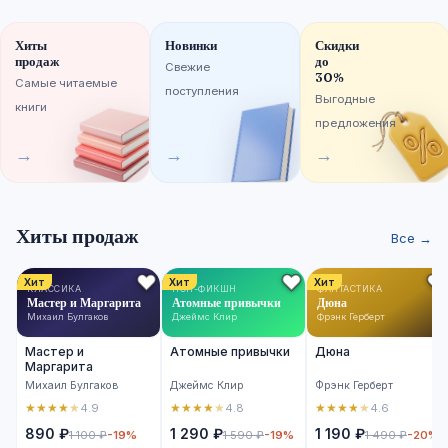
Хиты
Новинки
Скидки
продаж
до
Свежие
30%
Самые читаемые
поступления
Выгодные
книги
предложения
→
→
→
Хиты продаж
Все →
Хит
Хит
Хит
КЛАССИКА
НОН-ФИКШН
ФАНТАСТИКА
Мастер и Маргарита
Атомные привычки
Дюна
Михаил Булгаков
Джеймс Клир
Фрэнк Герберт
Мастер и
Атомные привычки
Дюна
Маргарита
Михаил Булгаков
Джеймс Клир
Фрэнк Герберт
★
★
★
★
★
★
★
★
★
★
★
★
★
★
★
4.9
4.8
4.6
890 ₽
1 290 ₽
1 190 ₽
1 100 ₽
-19%
1 590 ₽
-19%
1 490 ₽
-20%