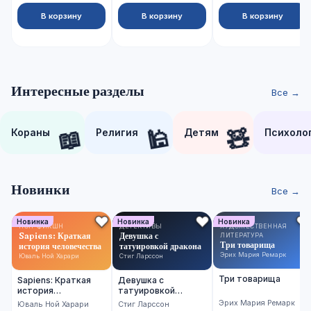
В корзину
В корзину
В корзину
Интересные разделы
Все →
📖
🕌
🧸
Кораны
Религия
Детям
Психоло
Новинки
Все →
Новинка
Новинка
Новинка
НОН-ФИКШН
ДЕТЕКТИВЫ
ХУДОЖЕСТВЕННАЯ
Sapiens: Краткая
Девушка с
ЛИТЕРАТУРА
Три товарища
история человечества
татуировкой дракона
Эрих Мария Ремарк
Юваль Ной Харари
Стиг Ларссон
Три товарища
Sapiens: Краткая
Девушка с
история
татуировкой
человечества
дракона
Эрих Мария Ремарк
Юваль Ной Харари
Стиг Ларссон