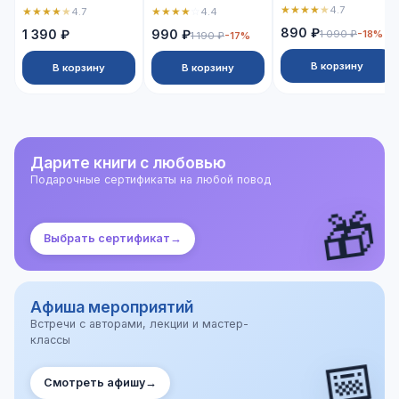
★
★
★
★
★
4.7
★
★
★
★
★
★
★
★
★
☆
4.7
4.4
890 ₽
1 390 ₽
990 ₽
1 090 ₽
-18%
1 190 ₽
-17%
В корзину
В корзину
В корзину
Дарите книги с любовью
Подарочные сертификаты на любой повод
🎁
Выбрать сертификат
→
Афиша мероприятий
Встречи с авторами, лекции и мастер-
классы
📅
Смотреть афишу
→