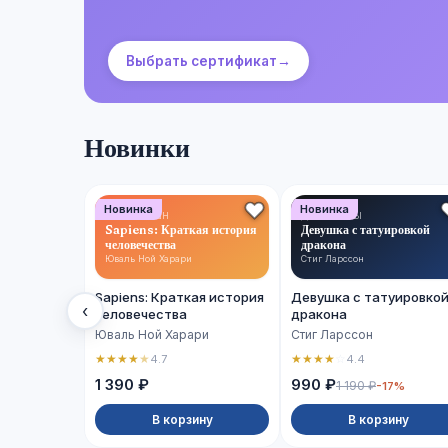
Выбрать сертификат
→
Новинки
Новинка
Новинка
НОН-ФИКШН
ДЕТЕКТИВЫ
Sapiens: Краткая история
Девушка с татуировкой
человечества
дракона
Юваль Ной Харари
Стиг Ларссон
Sapiens: Краткая история
Девушка с татуировко
‹
человечества
дракона
Юваль Ной Харари
Стиг Ларссон
★
★
★
★
★
★
★
★
★
☆
4.7
4.4
1 390 ₽
990 ₽
1 190 ₽
-17%
В корзину
В корзину