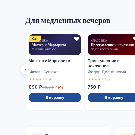
Для медленных вечеров
Хит
КЛАССИКА
КЛАССИКА
Мастер и Маргарита
Преступление и наказание
Михаил Булгаков
Фёдор Достоевский
Мастер и Маргарита
Преступление и
наказание
‹
Михаил Булгаков
Фёдор Достоевский
★
★
★
★
★
★
★
★
★
★
4.9
4.8
890 ₽
750 ₽
1 100 ₽
-19%
В корзину
В корзину