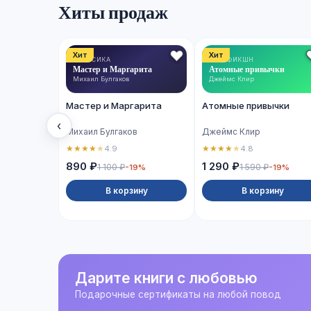
Хиты продаж
Хит
Хит
КЛАССИКА
НОН-ФИКШН
Мастер и Маргарита
Атомные привычки
Михаил Булгаков
Джеймс Клир
Мастер и Маргарита
Атомные привычки
‹
Михаил Булгаков
Джеймс Клир
★
★
★
★
★
★
★
★
★
★
4.9
4.8
890 ₽
1 290 ₽
1 100 ₽
1 590 ₽
-19%
-19%
В корзину
В корзину
Дарите книги с любовью
Подарочные сертификаты на любой повод