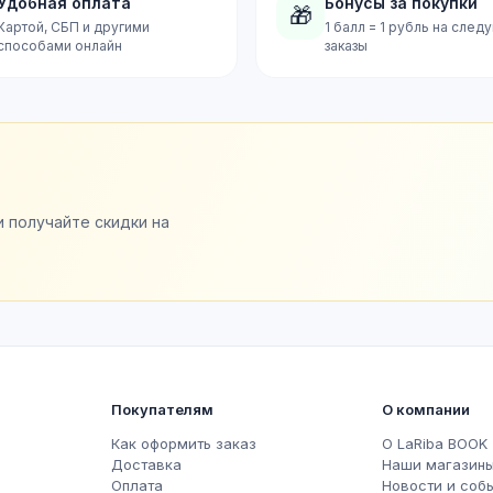
Удобная оплата
Бонусы за покупки
🎁
Картой, СБП и другими
1 балл = 1 рубль на сле
способами онлайн
заказы
и получайте скидки на
Покупателям
О компании
Как оформить заказ
О LaRiba BOOK
Доставка
Наши магазин
Оплата
Новости и соб