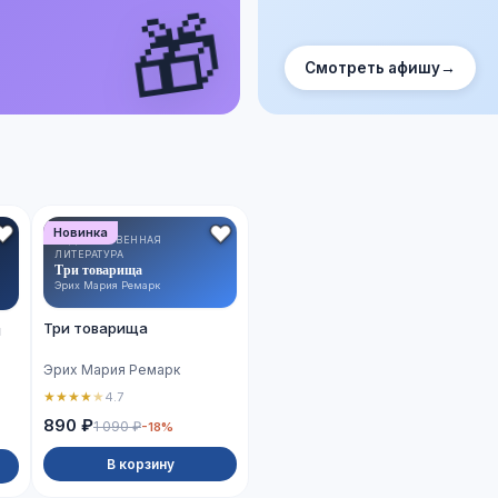
🎁
Смотреть афишу
→
Новинка
ХУДОЖЕСТВЕННАЯ
ЛИТЕРАТУРА
Три товарища
Эрих Мария Ремарк
Три товарища
й
Эрих Мария Ремарк
★
★
★
★
★
4.7
890 ₽
1 090 ₽
-18%
В корзину