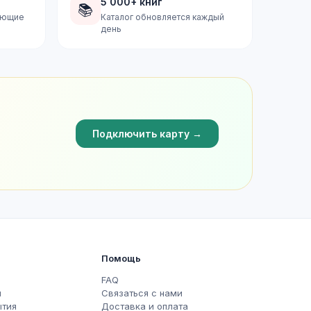
5 000+ книг
📚
дующие
Каталог обновляется каждый
день
Подключить карту →
Помощь
FAQ
ы
Связаться с нами
ытия
Доставка и оплата