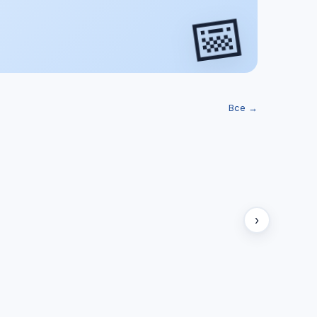
📅
Все →
›