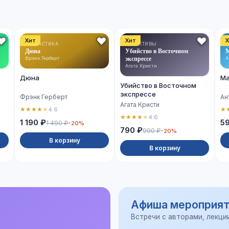
Хит
Хит
Х
ФАНТАСТИКА
ДЕТЕКТИВЫ
Д
Дюна
Убийство в Восточном
М
экспрессе
Фрэнк Герберт
А
Агата Кристи
Дюна
Ма
Убийство в Восточном
экспрессе
Фрэнк Герберт
Ан
Агата Кристи
★
★
★
★
★
★
4.6
★
★
★
★
★
4.6
1 190 ₽
5
1 490 ₽
-20%
790 ₽
990 ₽
-20%
В корзину
В корзину
Афиша мероприят
Встречи с авторами, лекци