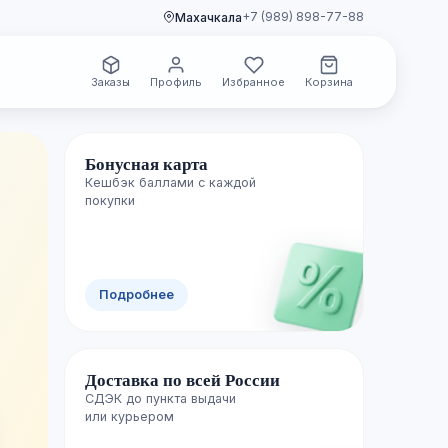
+7 (989) 898-77-88
Махачкала
Заказы
Профиль
Избранное
Корзина
Бонусная карта
Кешбэк баллами с каждой
🌿 Свежие поступления
покупки
Новинки уже
Подробнее
полках
Доставка по всей России
Каждую неделю пополняем каталог лучш
СДЭК до пункта выдачи

изданиями — успейте первыми.
или курьером