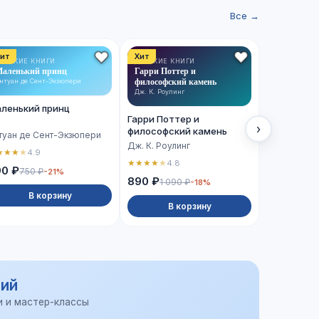
Все →
ит
Хит
Хит
ЕТСКИЕ КНИГИ
ДЕТСКИЕ КНИГИ
ХУДОЖЕСТВ
аленький принц
Гарри Поттер и
ЛИТЕРАТУРА
Сто лет од
философский камень
нтуан де Сент-Экзюпери
Габриэль Гар
Дж. К. Роулинг
ленький принц
Сто лет о
Гарри Поттер и
›
философский камень
туан де Сент-Экзюпери
Габриэль Г
Дж. К. Роулинг
★
★
★
★
4.9
★
★
★
★
★
4.
★
★
★
★
★
4.8
90 ₽
750 ₽
-21%
990 ₽
890 ₽
1 090 ₽
-18%
В корзину
В 
В корзину
ий
и и мастер-классы