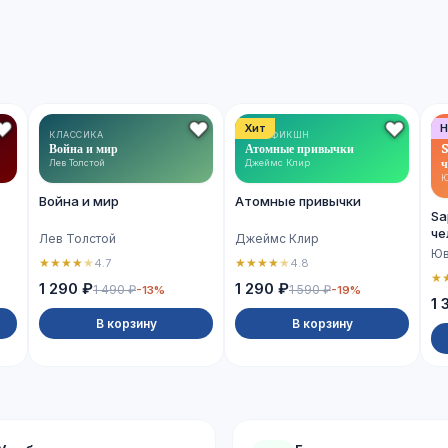
Хит
Н
КЛАССИКА
НОН-ФИКШН
Война и мир
Атомные привычки
S
ч
Лев Толстой
Джеймс Клир
Ю
Война и мир
Атомные привычки
Sa
че
Лев Толстой
Джеймс Клир
Юв
★
★
★
★
★
★
★
★
★
★
4.7
4.8
★
1 290 ₽
1 290 ₽
1 490 ₽
1 590 ₽
-13%
-19%
1 
В корзину
В корзину