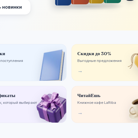
 новинки
ки
Скидки до 30%
 поступления
Выгодные предложения
→
фикаты
ЧитайЕшь
, который выбирают
Книжное кафе LaRiba
→