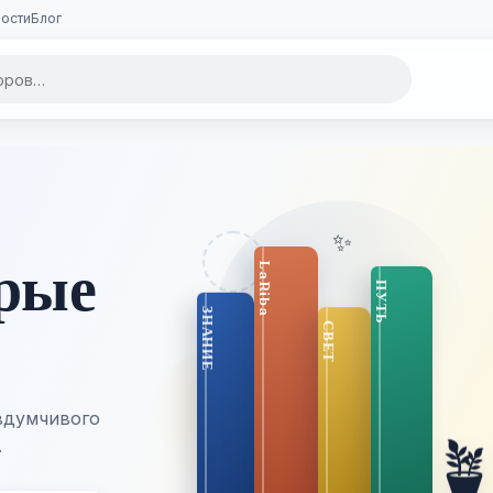
ости
Блог
✨
орые
вдумчивого

.