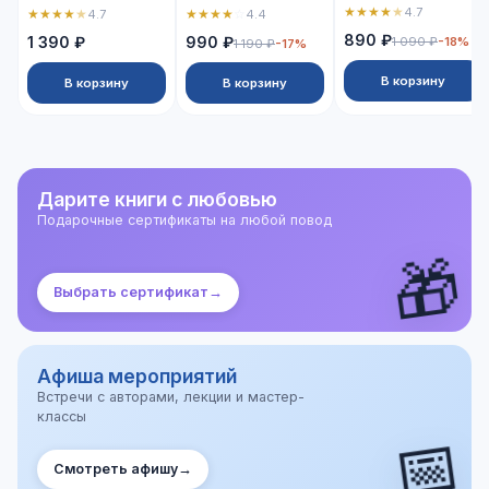
★
★
★
★
★
4.7
★
★
★
★
★
★
★
★
★
☆
4.7
4.4
890 ₽
1 390 ₽
990 ₽
1 090 ₽
-18%
1 190 ₽
-17%
В корзину
В корзину
В корзину
Дарите книги с любовью
Подарочные сертификаты на любой повод
🎁
Выбрать сертификат
→
Афиша мероприятий
Встречи с авторами, лекции и мастер-
классы
📅
Смотреть афишу
→