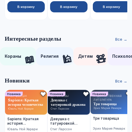
В корзину
В корзину
В корзину
Интересные разделы
Все →
📖
🕌
🧸
Кораны
Религия
Детям
Психоло
Новинки
Все →
Новинка
Новинка
Новинка
НОН-ФИКШН
ДЕТЕКТИВЫ
ХУДОЖЕСТВЕННАЯ
Sapiens: Краткая
Девушка с
ЛИТЕРАТУРА
Три товарища
история человечества
татуировкой дракона
Эрих Мария Ремарк
Юваль Ной Харари
Стиг Ларссон
Три товарища
Sapiens: Краткая
Девушка с
история
татуировкой
человечества
дракона
Эрих Мария Ремарк
Юваль Ной Харари
Стиг Ларссон