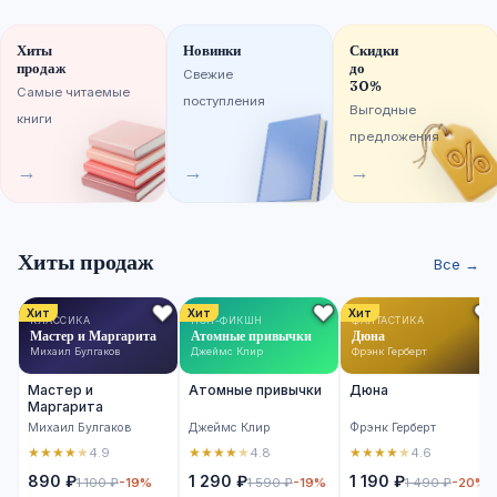
Хиты
Новинки
Скидки
продаж
до
Свежие
30%
Самые читаемые
поступления
Выгодные
книги
предложения
→
→
→
Хиты продаж
Все →
Хит
Хит
Хит
КЛАССИКА
НОН-ФИКШН
ФАНТАСТИКА
Мастер и Маргарита
Атомные привычки
Дюна
Михаил Булгаков
Джеймс Клир
Фрэнк Герберт
Мастер и
Атомные привычки
Дюна
Маргарита
Михаил Булгаков
Джеймс Клир
Фрэнк Герберт
★
★
★
★
★
★
★
★
★
★
★
★
★
★
★
4.9
4.8
4.6
890 ₽
1 290 ₽
1 190 ₽
1 100 ₽
-19%
1 590 ₽
-19%
1 490 ₽
-20%