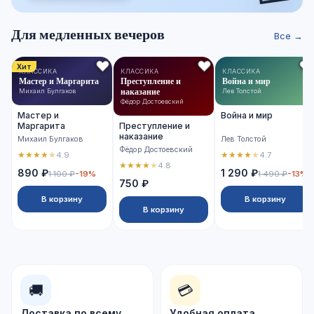
Для медленных вечеров
Все →
Хит
КЛАССИКА
КЛАССИКА
КЛАССИКА
Мастер и Маргарита
Преступление и
Война и мир
наказание
Михаил Булгаков
Лев Толстой
Фёдор Достоевский
Мастер и
Война и мир
Маргарита
Преступление и
наказание
Михаил Булгаков
Лев Толстой
Фёдор Достоевский
★
★
★
★
★
★
★
★
★
★
4.9
4.7
★
★
★
★
★
4.8
890 ₽
1 290 ₽
1 100 ₽
-19%
1 490 ₽
-13%
750 ₽
В корзину
В корзину
В корзину
🚚
💳
Доставка по всему
Удобная оплата