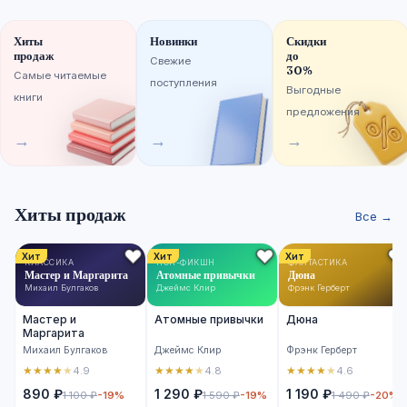
Хиты
Новинки
Скидки
продаж
до
Свежие
30%
Самые читаемые
поступления
Выгодные
книги
предложения
→
→
→
Хиты продаж
Все →
Хит
Хит
Хит
КЛАССИКА
НОН-ФИКШН
ФАНТАСТИКА
Мастер и Маргарита
Атомные привычки
Дюна
Михаил Булгаков
Джеймс Клир
Фрэнк Герберт
Мастер и
Атомные привычки
Дюна
Маргарита
Михаил Булгаков
Джеймс Клир
Фрэнк Герберт
★
★
★
★
★
★
★
★
★
★
★
★
★
★
★
4.9
4.8
4.6
890 ₽
1 290 ₽
1 190 ₽
1 100 ₽
-19%
1 590 ₽
-19%
1 490 ₽
-20%