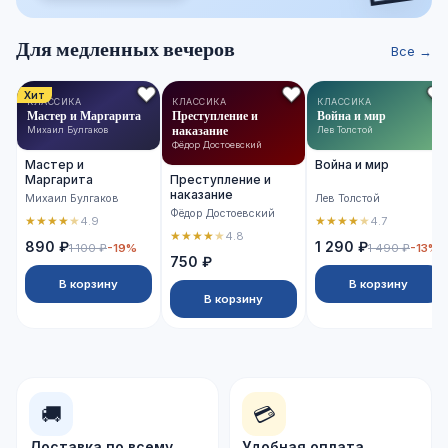
Для медленных вечеров
Все →
Хит
КЛАССИКА
КЛАССИКА
КЛАССИКА
Мастер и Маргарита
Преступление и
Война и мир
наказание
Михаил Булгаков
Лев Толстой
Фёдор Достоевский
Мастер и
Война и мир
Маргарита
Преступление и
наказание
Михаил Булгаков
Лев Толстой
Фёдор Достоевский
★
★
★
★
★
★
★
★
★
★
4.9
4.7
★
★
★
★
★
4.8
890 ₽
1 290 ₽
1 100 ₽
-19%
1 490 ₽
-13%
750 ₽
В корзину
В корзину
В корзину
🚚
💳
Доставка по всему
Удобная оплата