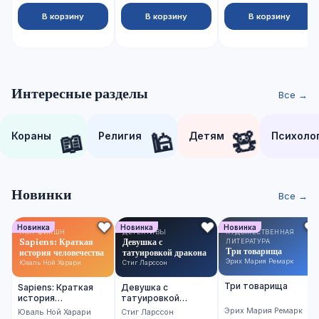
В корзину
В корзину
В корзину
Интересные разделы
Все →
📖
🕌
🧸
Кораны
Религия
Детям
Психоло
Новинки
Все →
Новинка
Новинка
Новинка
НОН-ФИКШН
ДЕТЕКТИВЫ
ХУДОЖЕСТВЕННАЯ
Sapiens: Краткая
Девушка с
ЛИТЕРАТУРА
Три товарища
история человечества
татуировкой дракона
Эрих Мария Ремарк
Юваль Ной Харари
Стиг Ларссон
Три товарища
Sapiens: Краткая
Девушка с
история
татуировкой
человечества
дракона
Эрих Мария Ремарк
Юваль Ной Харари
Стиг Ларссон