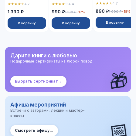
★
★
★
★
★
4.7
★
★
★
★
★
★
★
★
★
☆
4.7
4.4
890 ₽
1 390 ₽
990 ₽
1 090 ₽
-18%
1 190 ₽
-17%
В корзину
В корзину
В корзину
Дарите книги с любовью
Подарочные сертификаты на любой повод
🎁
Выбрать сертификат
→
Афиша мероприятий
Встречи с авторами, лекции и мастер-
классы
📅
Смотреть афишу
→