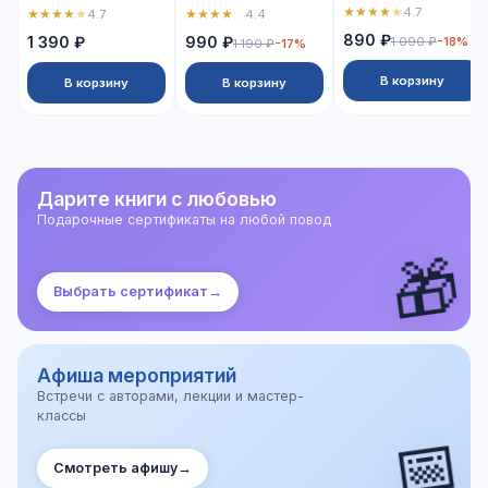
★
★
★
★
★
4.7
★
★
★
★
★
★
★
★
★
☆
4.7
4.4
890 ₽
1 390 ₽
990 ₽
1 090 ₽
-18%
1 190 ₽
-17%
В корзину
В корзину
В корзину
Дарите книги с любовью
Подарочные сертификаты на любой повод
🎁
Выбрать сертификат
→
Афиша мероприятий
Встречи с авторами, лекции и мастер-
классы
📅
Смотреть афишу
→