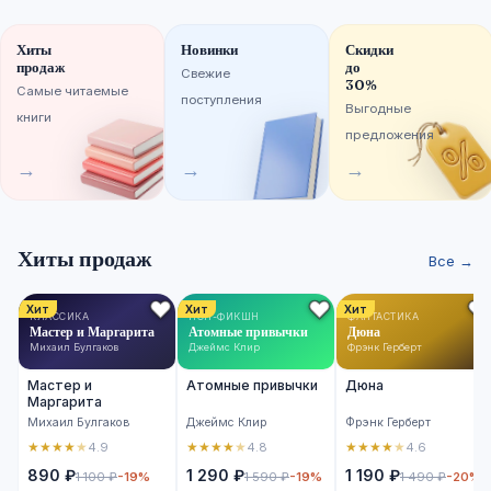
Хиты
Новинки
Скидки
продаж
до
Свежие
30%
Самые читаемые
поступления
Выгодные
книги
предложения
→
→
→
Хиты продаж
Все →
Хит
Хит
Хит
КЛАССИКА
НОН-ФИКШН
ФАНТАСТИКА
Мастер и Маргарита
Атомные привычки
Дюна
Михаил Булгаков
Джеймс Клир
Фрэнк Герберт
Мастер и
Атомные привычки
Дюна
Маргарита
Михаил Булгаков
Джеймс Клир
Фрэнк Герберт
★
★
★
★
★
★
★
★
★
★
★
★
★
★
★
4.9
4.8
4.6
890 ₽
1 290 ₽
1 190 ₽
1 100 ₽
-19%
1 590 ₽
-19%
1 490 ₽
-20%