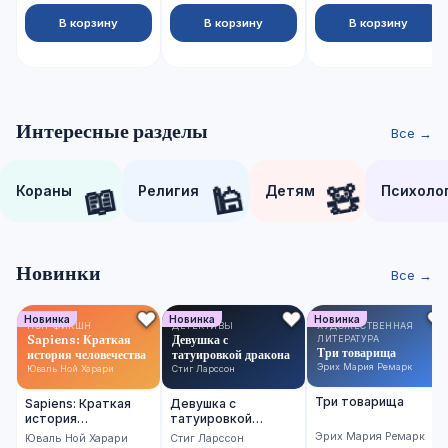
В корзину
В корзину
В корзину
Интересные разделы
Все →
📖
🕌
🧸
Кораны
Религия
Детям
Психоло
Новинки
Все →
Новинка
Новинка
Новинка
НОН-ФИКШН
ДЕТЕКТИВЫ
ХУДОЖЕСТВЕННАЯ
Sapiens: Краткая
Девушка с
ЛИТЕРАТУРА
Три товарища
история человечества
татуировкой дракона
Эрих Мария Ремарк
Юваль Ной Харари
Стиг Ларссон
Три товарища
Sapiens: Краткая
Девушка с
история
татуировкой
человечества
дракона
Эрих Мария Ремарк
Юваль Ной Харари
Стиг Ларссон