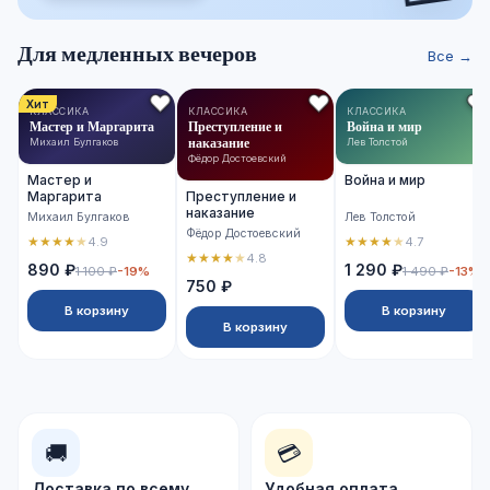
Для медленных вечеров
Все →
Хит
КЛАССИКА
КЛАССИКА
КЛАССИКА
Мастер и Маргарита
Преступление и
Война и мир
наказание
Михаил Булгаков
Лев Толстой
Фёдор Достоевский
Мастер и
Война и мир
Маргарита
Преступление и
наказание
Михаил Булгаков
Лев Толстой
Фёдор Достоевский
★
★
★
★
★
★
★
★
★
★
4.9
4.7
★
★
★
★
★
4.8
890 ₽
1 290 ₽
1 100 ₽
-19%
1 490 ₽
-13%
750 ₽
В корзину
В корзину
В корзину
🚚
💳
Доставка по всему
Удобная оплата