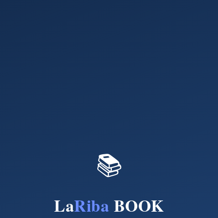
📚
La
Riba
BOOK