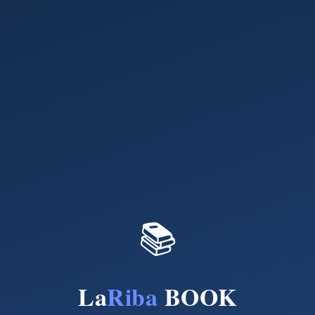
📚
La
Riba
BOOK