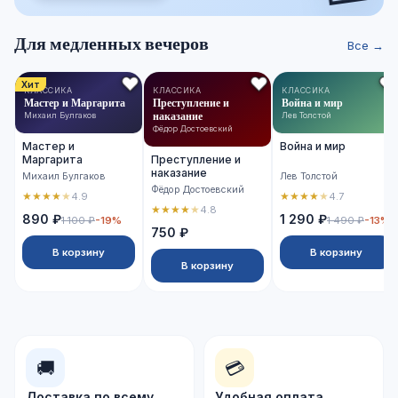
Для медленных вечеров
Все →
Хит
КЛАССИКА
КЛАССИКА
КЛАССИКА
Мастер и Маргарита
Преступление и
Война и мир
наказание
Михаил Булгаков
Лев Толстой
Фёдор Достоевский
Мастер и
Война и мир
Маргарита
Преступление и
наказание
Михаил Булгаков
Лев Толстой
Фёдор Достоевский
★
★
★
★
★
★
★
★
★
★
4.9
4.7
★
★
★
★
★
4.8
890 ₽
1 290 ₽
1 100 ₽
-19%
1 490 ₽
-13%
750 ₽
В корзину
В корзину
В корзину
🚚
💳
Доставка по всему
Удобная оплата