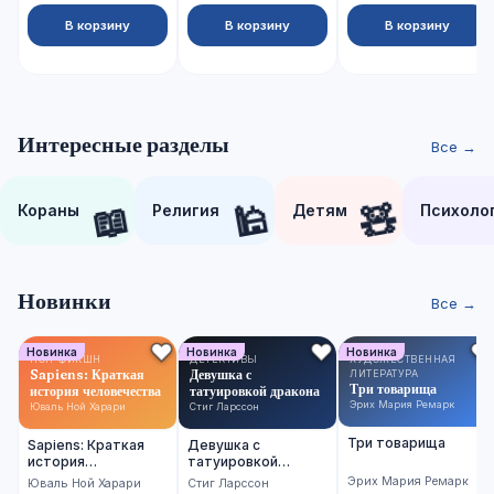
В корзину
В корзину
В корзину
Интересные разделы
Все →
📖
🕌
🧸
Кораны
Религия
Детям
Психоло
Новинки
Все →
Новинка
Новинка
Новинка
НОН-ФИКШН
ДЕТЕКТИВЫ
ХУДОЖЕСТВЕННАЯ
Sapiens: Краткая
Девушка с
ЛИТЕРАТУРА
Три товарища
история человечества
татуировкой дракона
Эрих Мария Ремарк
Юваль Ной Харари
Стиг Ларссон
Три товарища
Sapiens: Краткая
Девушка с
история
татуировкой
человечества
дракона
Эрих Мария Ремарк
Юваль Ной Харари
Стиг Ларссон