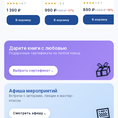
★
★
★
★
★
4.7
★
★
★
★
★
★
★
★
★
☆
4.7
4.4
890 ₽
1 390 ₽
990 ₽
1 090 ₽
-18%
1 190 ₽
-17%
В корзину
В корзину
В корзину
Дарите книги с любовью
Подарочные сертификаты на любой повод
🎁
Выбрать сертификат
→
Афиша мероприятий
Встречи с авторами, лекции и мастер-
классы
📅
Смотреть афишу
→