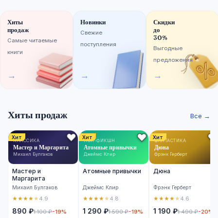
Хиты
Новинки
Скидки
продаж
до
Свежие
30%
Самые читаемые
поступления
Выгодные
книги
предложения
→
→
→
Хиты продаж
Все →
Хит
Хит
Хит
КЛАССИКА
НОН-ФИКШН
ФАНТАСТИКА
Мастер и Маргарита
Атомные привычки
Дюна
Михаил Булгаков
Джеймс Клир
Фрэнк Герберт
Мастер и
Атомные привычки
Дюна
Маргарита
Михаил Булгаков
Джеймс Клир
Фрэнк Герберт
★
★
★
★
★
★
★
★
★
★
★
★
★
★
★
4.9
4.8
4.6
890 ₽
1 290 ₽
1 190 ₽
1 100 ₽
-19%
1 590 ₽
-19%
1 490 ₽
-20%