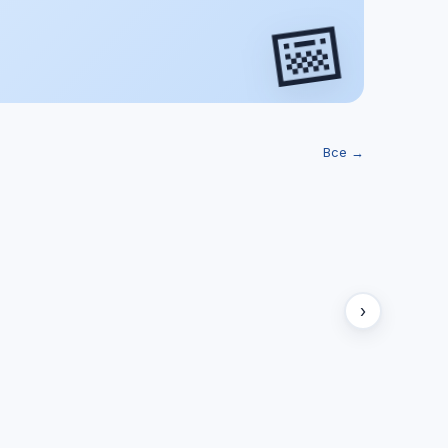
📅
Все →
›