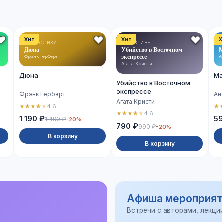
Хит
Хит
Х
ФАНТАСТИКА
ДЕТЕКТИВЫ
Д
Дюна
Убийство в Восточном
М
экспрессе
Фрэнк Герберт
А
Агата Кристи
Дюна
Ма
Убийство в Восточном
экспрессе
Фрэнк Герберт
Ан
Агата Кристи
★
★
★
★
★
★
4.6
★
★
★
★
★
4.6
1 190 ₽
5
1 490 ₽
-20%
790 ₽
990 ₽
-20%
В корзину
В корзину
Афиша мероприят
Встречи с авторами, лекци