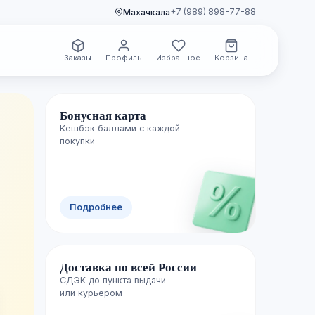
+7 (989) 898-77-88
Махачкала
Заказы
Профиль
Избранное
Корзина
Бонусная карта
Кешбэк баллами с каждой
🌿 Свежие поступления
покупки
Новинки уже
Подробнее
полках
Доставка по всей России
Каждую неделю пополняем каталог лучш
СДЭК до пункта выдачи

изданиями — успейте первыми.
или курьером