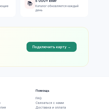
5 000+ книг
📚
дующие
Каталог обновляется каждый
день
Подключить карту →
Помощь
FAQ
ы
Связаться с нами
ытия
Доставка и оплата