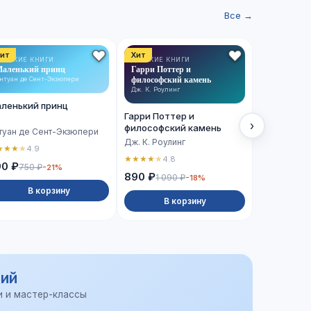
Все →
ит
Хит
Хит
ЕТСКИЕ КНИГИ
ДЕТСКИЕ КНИГИ
ХУДОЖЕСТВ
аленький принц
Гарри Поттер и
ЛИТЕРАТУРА
Сто лет од
философский камень
нтуан де Сент-Экзюпери
Габриэль Гар
Дж. К. Роулинг
ленький принц
Сто лет о
Гарри Поттер и
›
философский камень
туан де Сент-Экзюпери
Габриэль Г
Дж. К. Роулинг
★
★
★
★
4.9
★
★
★
★
★
4.
★
★
★
★
★
4.8
90 ₽
750 ₽
-21%
990 ₽
890 ₽
1 090 ₽
-18%
В корзину
В 
В корзину
ий
и и мастер-классы