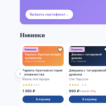
Выбрать сертификат
→
Новинки
Новинка
Новинка
НОН-ФИКШН
ДЕТЕКТИВЫ
Sapiens: Краткая история
Девушка с татуировкой
человечества
дракона
Юваль Ной Харари
Стиг Ларссон
Sapiens: Краткая история
Девушка с татуировко
‹
человечества
дракона
Юваль Ной Харари
Стиг Ларссон
★
★
★
★
★
★
★
★
★
☆
4.7
4.4
1 390 ₽
990 ₽
1 190 ₽
-17%
В корзину
В корзину