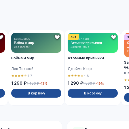
Хит
Н
КЛАССИКА
НОН-ФИКШН
Война и мир
Атомные привычки
S
ч
Лев Толстой
Джеймс Клир
Ю
Война и мир
Атомные привычки
Sa
че
Лев Толстой
Джеймс Клир
Юв
★
★
★
★
★
★
★
★
★
★
4.7
4.8
★
1 290 ₽
1 290 ₽
1 490 ₽
1 590 ₽
-13%
-19%
1 
В корзину
В корзину