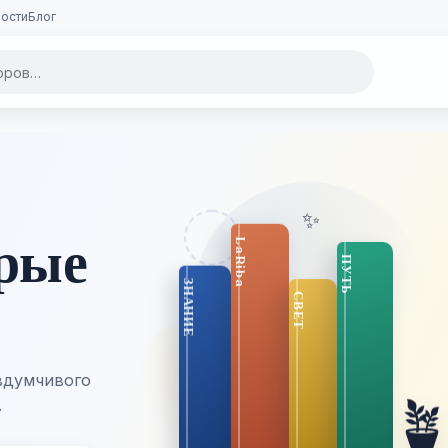
ости
Блог
✨
орые
вдумчивого

.