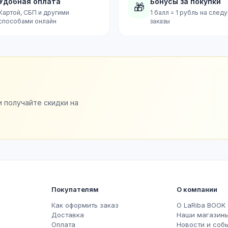
Удобная оплата
Бонусы за покупки
🎁
Картой, СБП и другими
1 балл = 1 рубль на сле
способами онлайн
заказы
и получайте скидки на
Покупателям
О компании
Как оформить заказ
О LaRiba BOOK
Доставка
Наши магазин
Оплата
Новости и соб