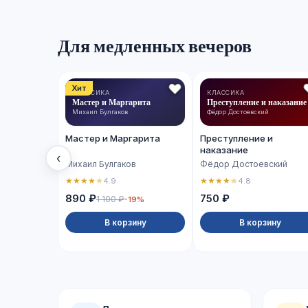
Для медленных вечеров
Хит
КЛАССИКА
КЛАССИКА
Мастер и Маргарита
Преступление и наказание
Михаил Булгаков
Фёдор Достоевский
Мастер и Маргарита
Преступление и
наказание
‹
Михаил Булгаков
Фёдор Достоевский
★
★
★
★
★
★
★
★
★
★
4.9
4.8
890 ₽
750 ₽
1 100 ₽
-19%
В корзину
В корзину