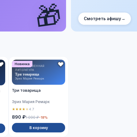
🎁
Смотреть афишу
→
Новинка
ХУДОЖЕСТВЕННАЯ
ЛИТЕРАТУРА
Три товарища
Эрих Мария Ремарк
Три товарища
й
Эрих Мария Ремарк
★
★
★
★
★
4.7
890 ₽
1 090 ₽
-18%
В корзину