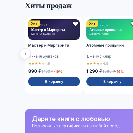
Хиты продаж
Хит
Хит
КЛАССИКА
НОН-ФИКШН
Мастер и Маргарита
Атомные привычки
Михаил Булгаков
Джеймс Клир
Мастер и Маргарита
Атомные привычки
‹
Михаил Булгаков
Джеймс Клир
★
★
★
★
★
★
★
★
★
★
4.9
4.8
890 ₽
1 290 ₽
1 100 ₽
1 590 ₽
-19%
-19%
В корзину
В корзину
Дарите книги с любовью
Подарочные сертификаты на любой повод