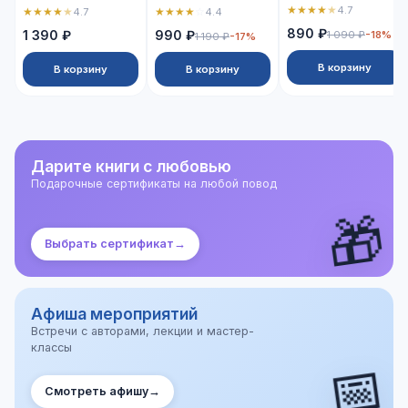
★
★
★
★
★
4.7
★
★
★
★
★
★
★
★
★
☆
4.7
4.4
890 ₽
1 390 ₽
990 ₽
1 090 ₽
-18%
1 190 ₽
-17%
В корзину
В корзину
В корзину
Дарите книги с любовью
Подарочные сертификаты на любой повод
🎁
Выбрать сертификат
→
Афиша мероприятий
Встречи с авторами, лекции и мастер-
классы
📅
Смотреть афишу
→