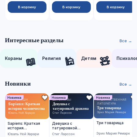
В корзину
В корзину
В корзину
Интересные разделы
Все →
📖
🕌
🧸
Кораны
Религия
Детям
Психоло
Новинки
Все →
Новинка
Новинка
Новинка
НОН-ФИКШН
ДЕТЕКТИВЫ
ХУДОЖЕСТВЕННАЯ
Sapiens: Краткая
Девушка с
ЛИТЕРАТУРА
Три товарища
история человечества
татуировкой дракона
Эрих Мария Ремарк
Юваль Ной Харари
Стиг Ларссон
Три товарища
Sapiens: Краткая
Девушка с
история
татуировкой
человечества
дракона
Эрих Мария Ремарк
Юваль Ной Харари
Стиг Ларссон