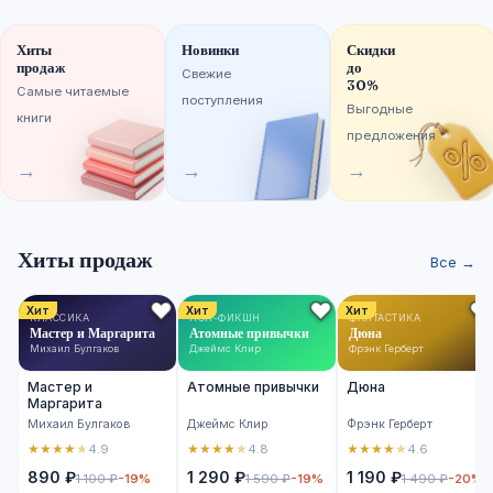
Хиты
Новинки
Скидки
продаж
до
Свежие
30%
Самые читаемые
поступления
Выгодные
книги
предложения
→
→
→
Хиты продаж
Все →
Хит
Хит
Хит
КЛАССИКА
НОН-ФИКШН
ФАНТАСТИКА
Мастер и Маргарита
Атомные привычки
Дюна
Михаил Булгаков
Джеймс Клир
Фрэнк Герберт
Мастер и
Атомные привычки
Дюна
Маргарита
Михаил Булгаков
Джеймс Клир
Фрэнк Герберт
★
★
★
★
★
★
★
★
★
★
★
★
★
★
★
4.9
4.8
4.6
890 ₽
1 290 ₽
1 190 ₽
1 100 ₽
-19%
1 590 ₽
-19%
1 490 ₽
-20%