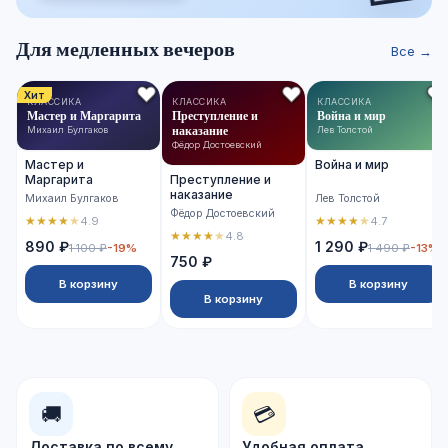
Для медленных вечеров
Все →
Хит
КЛАССИКА
КЛАССИКА
КЛАССИКА
Мастер и Маргарита
Преступление и
Война и мир
наказание
Михаил Булгаков
Лев Толстой
Фёдор Достоевский
Мастер и
Война и мир
Маргарита
Преступление и
наказание
Михаил Булгаков
Лев Толстой
Фёдор Достоевский
★
★
★
★
★
★
★
★
★
★
4.9
4.7
★
★
★
★
★
4.8
890 ₽
1 290 ₽
1 100 ₽
-19%
1 490 ₽
-13%
750 ₽
В корзину
В корзину
В корзину
🚚
💳
Доставка по всему
Удобная оплата