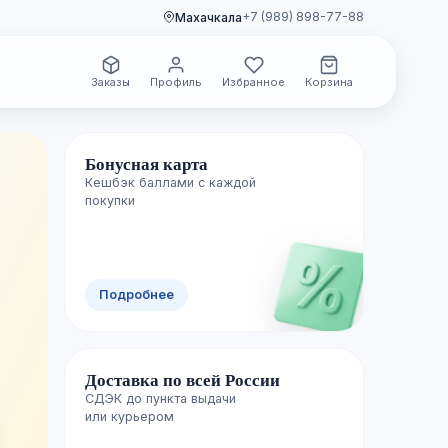
+7 (989) 898-77-88
Махачкала
Заказы
Профиль
Избранное
Корзина
Бонусная карта
Кешбэк баллами с каждой
🌿 Свежие поступления
покупки
Новинки уже
Подробнее
полках
Доставка по всей России
Каждую неделю пополняем каталог лучш
СДЭК до пункта выдачи

изданиями — успейте первыми.
или курьером