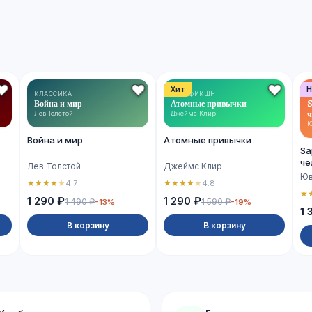
Хит
Н
КЛАССИКА
НОН-ФИКШН
Война и мир
Атомные привычки
S
ч
Лев Толстой
Джеймс Клир
Ю
Война и мир
Атомные привычки
Sa
че
Лев Толстой
Джеймс Клир
Юв
★
★
★
★
★
★
★
★
★
★
4.7
4.8
★
1 290 ₽
1 290 ₽
1 490 ₽
1 590 ₽
-13%
-19%
1 
В корзину
В корзину