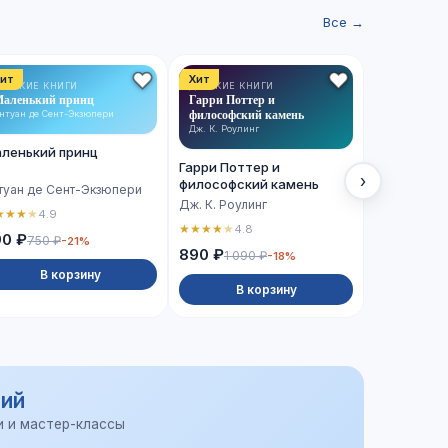
Все →
ит
Хит
Хит
ЕТСКИЕ КНИГИ
ДЕТСКИЕ КНИГИ
ХУДОЖЕСТВ
аленький принц
Гарри Поттер и
ЛИТЕРАТУРА
Сто лет од
философский камень
нтуан де Сент-Экзюпери
Габриэль Гар
Дж. К. Роулинг
ленький принц
Сто лет о
Гарри Поттер и
›
философский камень
туан де Сент-Экзюпери
Габриэль Г
Дж. К. Роулинг
★
★
★
★
4.9
★
★
★
★
★
4.
★
★
★
★
★
4.8
90 ₽
750 ₽
-21%
990 ₽
890 ₽
1 090 ₽
-18%
В корзину
В 
В корзину
ий
и и мастер-классы