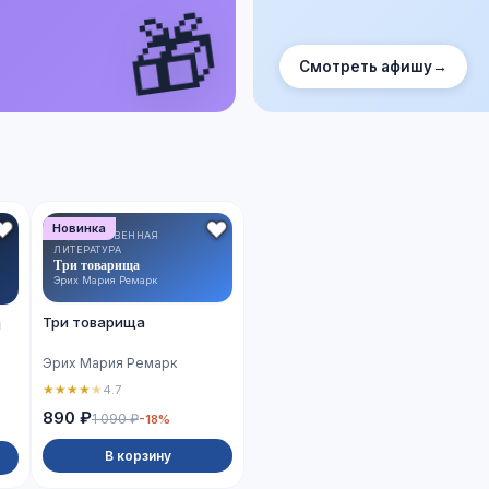
🎁
Смотреть афишу
→
Новинка
ХУДОЖЕСТВЕННАЯ
ЛИТЕРАТУРА
Три товарища
Эрих Мария Ремарк
Три товарища
й
Эрих Мария Ремарк
★
★
★
★
★
4.7
890 ₽
1 090 ₽
-18%
В корзину