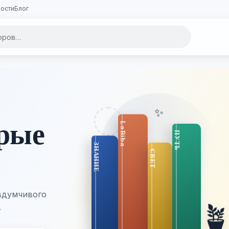
ости
Блог
✨
орые
вдумчивого

.