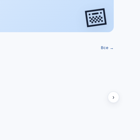
📅
Все →
›