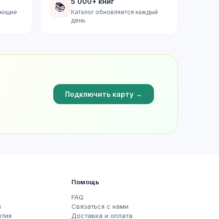
5 000+ книг
📚
дующие
Каталог обновляется каждый
день
Подключить карту →
Помощь
FAQ
ы
Связаться с нами
ытия
Доставка и оплата