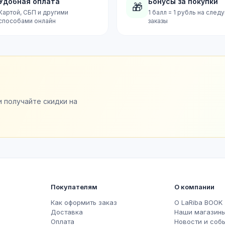
Удобная оплата
Бонусы за покупки
🎁
Картой, СБП и другими
1 балл = 1 рубль на сле
способами онлайн
заказы
и получайте скидки на
Покупателям
О компании
Как оформить заказ
О LaRiba BOOK
Доставка
Наши магазин
Оплата
Новости и соб