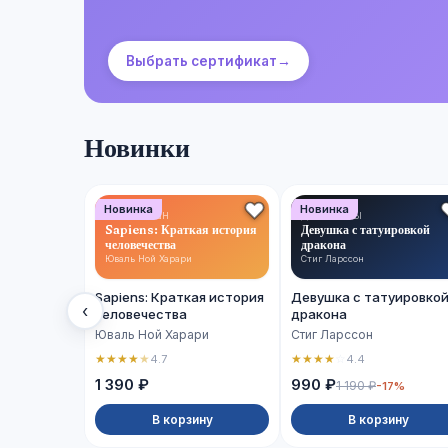
Выбрать сертификат
→
Новинки
Новинка
Новинка
НОН-ФИКШН
ДЕТЕКТИВЫ
Sapiens: Краткая история
Девушка с татуировкой
человечества
дракона
Юваль Ной Харари
Стиг Ларссон
Sapiens: Краткая история
Девушка с татуировко
‹
человечества
дракона
Юваль Ной Харари
Стиг Ларссон
★
★
★
★
★
★
★
★
★
☆
4.7
4.4
1 390 ₽
990 ₽
1 190 ₽
-17%
В корзину
В корзину