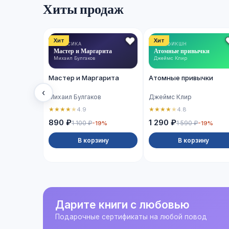
Хиты продаж
Хит
Хит
КЛАССИКА
НОН-ФИКШН
Мастер и Маргарита
Атомные привычки
Михаил Булгаков
Джеймс Клир
Мастер и Маргарита
Атомные привычки
‹
Михаил Булгаков
Джеймс Клир
★
★
★
★
★
★
★
★
★
★
4.9
4.8
890 ₽
1 290 ₽
1 100 ₽
1 590 ₽
-19%
-19%
В корзину
В корзину
Дарите книги с любовью
Подарочные сертификаты на любой повод