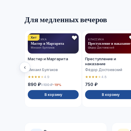
Для медленных вечеров
Хит
КЛАССИКА
КЛАССИКА
Мастер и Маргарита
Преступление и наказание
Михаил Булгаков
Фёдор Достоевский
Мастер и Маргарита
Преступление и
наказание
‹
Михаил Булгаков
Фёдор Достоевский
★
★
★
★
★
★
★
★
★
★
4.9
4.8
890 ₽
750 ₽
1 100 ₽
-19%
В корзину
В корзину