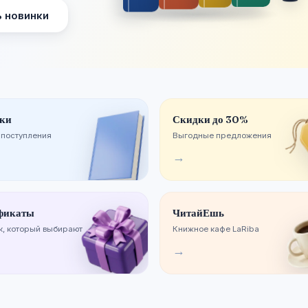
 новинки
ки
Скидки до 30%
 поступления
Выгодные предложения
→
фикаты
ЧитайЕшь
, который выбирают
Книжное кафе LaRiba
→