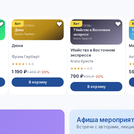
Хит
Хит
Х
ФАНТАСТИКА
ДЕТЕКТИВЫ
Д
Дюна
Убийство в Восточном
М
экспрессе
Фрэнк Герберт
А
Агата Кристи
Дюна
Ма
Убийство в Восточном
экспрессе
Фрэнк Герберт
Ан
Агата Кристи
★
★
★
★
★
★
4.6
★
★
★
★
★
4.6
1 190 ₽
5
1 490 ₽
-20%
790 ₽
990 ₽
-20%
В корзину
В корзину
Афиша мероприят
Встречи с авторами, лекци