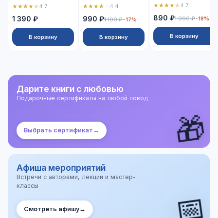
★
★
★
★
★
4.7
★
★
★
★
★
★
★
★
★
☆
4.7
4.4
890 ₽
1 390 ₽
990 ₽
1 090 ₽
-18%
1 190 ₽
-17%
В корзину
В корзину
В корзину
Дарите книги с любовью
Подарочные сертификаты на любой повод
🎁
Выбрать сертификат
→
Афиша мероприятий
Встречи с авторами, лекции и мастер-
классы
📅
Смотреть афишу
→