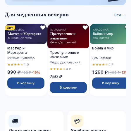
Для медленных вечеров
Все →
Хит
КЛАССИКА
КЛАССИКА
КЛАССИКА
Мастер и Маргарита
Преступление и
Война и мир
наказание
Михаил Булгаков
Лев Толстой
Фёдор Достоевский
Мастер и
Война и мир
Маргарита
Преступление и
наказание
Михаил Булгаков
Лев Толстой
Фёдор Достоевский
★
★
★
★
★
★
★
★
★
★
4.9
4.7
★
★
★
★
★
4.8
890 ₽
1 290 ₽
1 100 ₽
-19%
1 490 ₽
-13%
750 ₽
В корзину
В корзину
В корзину
🚚
💳
Доставка по всему
Удобная оплата