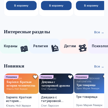
В корзину
В корзину
В корзину
Интересные разделы
Все →
📖
🕌
🧸
Кораны
Религия
Детям
Психоло
Новинки
Все →
Новинка
Новинка
Новинка
НОН-ФИКШН
ДЕТЕКТИВЫ
ХУДОЖЕСТВЕННАЯ
Sapiens: Краткая
Девушка с
ЛИТЕРАТУРА
Три товарища
история человечества
татуировкой дракона
Эрих Мария Ремарк
Юваль Ной Харари
Стиг Ларссон
Три товарища
Sapiens: Краткая
Девушка с
история
татуировкой
человечества
дракона
Эрих Мария Ремарк
Юваль Ной Харари
Стиг Ларссон