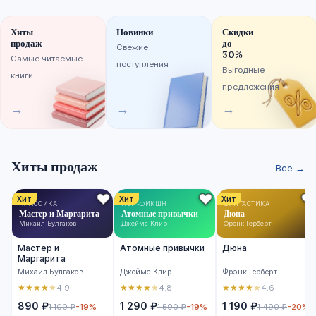
Хиты
Новинки
Скидки
продаж
до
Свежие
30%
Самые читаемые
поступления
Выгодные
книги
предложения
→
→
→
Хиты продаж
Все →
Хит
Хит
Хит
КЛАССИКА
НОН-ФИКШН
ФАНТАСТИКА
Мастер и Маргарита
Атомные привычки
Дюна
Михаил Булгаков
Джеймс Клир
Фрэнк Герберт
Мастер и
Атомные привычки
Дюна
Маргарита
Михаил Булгаков
Джеймс Клир
Фрэнк Герберт
★
★
★
★
★
★
★
★
★
★
★
★
★
★
★
4.9
4.8
4.6
890 ₽
1 290 ₽
1 190 ₽
1 100 ₽
-19%
1 590 ₽
-19%
1 490 ₽
-20%