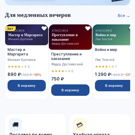
Для медленных вечеров
Все →
Хит
КЛАССИКА
КЛАССИКА
КЛАССИКА
Мастер и Маргарита
Преступление и
Война и мир
наказание
Михаил Булгаков
Лев Толстой
Фёдор Достоевский
Мастер и
Война и мир
Маргарита
Преступление и
наказание
Михаил Булгаков
Лев Толстой
Фёдор Достоевский
★
★
★
★
★
★
★
★
★
★
4.9
4.7
★
★
★
★
★
4.8
890 ₽
1 290 ₽
1 100 ₽
-19%
1 490 ₽
-13%
750 ₽
В корзину
В корзину
В корзину
🚚
💳
Доставка по всему
Удобная оплата