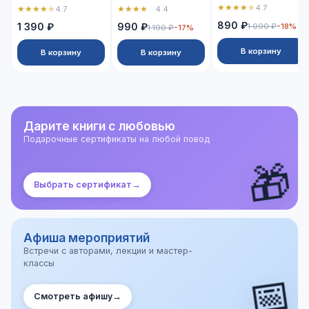
★
★
★
★
★
4.7
★
★
★
★
★
★
★
★
★
☆
4.7
4.4
890 ₽
1 390 ₽
990 ₽
1 090 ₽
-18%
1 190 ₽
-17%
В корзину
В корзину
В корзину
Дарите книги с любовью
Подарочные сертификаты на любой повод
🎁
Выбрать сертификат
→
Афиша мероприятий
Встречи с авторами, лекции и мастер-
классы
📅
Смотреть афишу
→