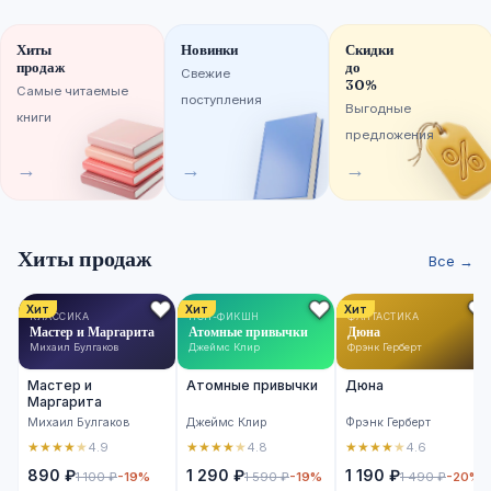
Хиты
Новинки
Скидки
продаж
до
Свежие
30%
Самые читаемые
поступления
Выгодные
книги
предложения
→
→
→
Хиты продаж
Все →
Хит
Хит
Хит
КЛАССИКА
НОН-ФИКШН
ФАНТАСТИКА
Мастер и Маргарита
Атомные привычки
Дюна
Михаил Булгаков
Джеймс Клир
Фрэнк Герберт
Мастер и
Атомные привычки
Дюна
Маргарита
Михаил Булгаков
Джеймс Клир
Фрэнк Герберт
★
★
★
★
★
★
★
★
★
★
★
★
★
★
★
4.9
4.8
4.6
890 ₽
1 290 ₽
1 190 ₽
1 100 ₽
-19%
1 590 ₽
-19%
1 490 ₽
-20%