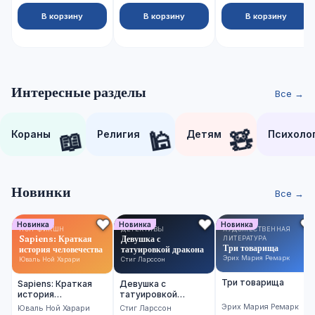
В корзину
В корзину
В корзину
Интересные разделы
Все →
📖
🕌
🧸
Кораны
Религия
Детям
Психоло
Новинки
Все →
Новинка
Новинка
Новинка
НОН-ФИКШН
ДЕТЕКТИВЫ
ХУДОЖЕСТВЕННАЯ
Sapiens: Краткая
Девушка с
ЛИТЕРАТУРА
Три товарища
история человечества
татуировкой дракона
Эрих Мария Ремарк
Юваль Ной Харари
Стиг Ларссон
Три товарища
Sapiens: Краткая
Девушка с
история
татуировкой
человечества
дракона
Эрих Мария Ремарк
Юваль Ной Харари
Стиг Ларссон