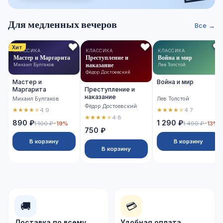
Для медленных вечеров
Все →
Хит
КЛАССИКА
КЛАССИКА
КЛАССИКА
Мастер и Маргарита
Преступление и
Война и мир
наказание
Михаил Булгаков
Лев Толстой
Фёдор Достоевский
Мастер и
Война и мир
Маргарита
Преступление и
наказание
Михаил Булгаков
Лев Толстой
Фёдор Достоевский
★
★
★
★
★
★
★
★
★
★
4.9
4.7
★
★
★
★
★
4.8
890 ₽
1 290 ₽
1 100 ₽
-19%
1 490 ₽
-13%
750 ₽
В корзину
В корзину
В корзину
🚚
💳
Доставка по всему
Удобная оплата