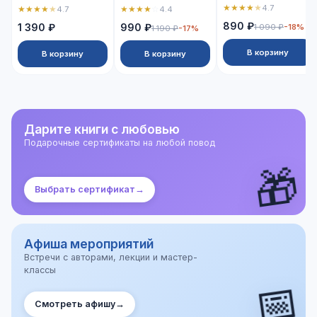
★
★
★
★
★
4.7
★
★
★
★
★
★
★
★
★
☆
4.7
4.4
890 ₽
1 390 ₽
990 ₽
1 090 ₽
-18%
1 190 ₽
-17%
В корзину
В корзину
В корзину
Дарите книги с любовью
Подарочные сертификаты на любой повод
🎁
Выбрать сертификат
→
Афиша мероприятий
Встречи с авторами, лекции и мастер-
классы
📅
Смотреть афишу
→