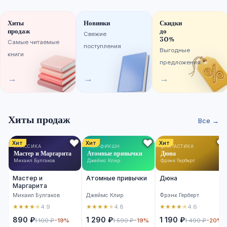
Хиты
Новинки
Скидки
продаж
до
Свежие
30%
Самые читаемые
поступления
Выгодные
книги
предложения
→
→
→
Хиты продаж
Все →
Хит
Хит
Хит
КЛАССИКА
НОН-ФИКШН
ФАНТАСТИКА
Мастер и Маргарита
Атомные привычки
Дюна
Михаил Булгаков
Джеймс Клир
Фрэнк Герберт
Мастер и
Атомные привычки
Дюна
Маргарита
Михаил Булгаков
Джеймс Клир
Фрэнк Герберт
★
★
★
★
★
★
★
★
★
★
★
★
★
★
★
4.9
4.8
4.6
890 ₽
1 290 ₽
1 190 ₽
1 100 ₽
-19%
1 590 ₽
-19%
1 490 ₽
-20%