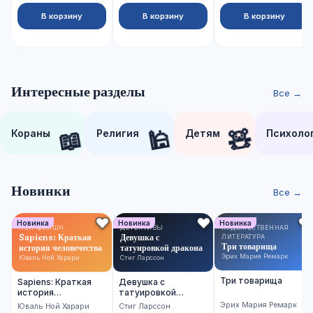
В корзину
В корзину
В корзину
Интересные разделы
Все →
📖
🕌
🧸
Кораны
Религия
Детям
Психоло
Новинки
Все →
Новинка
Новинка
Новинка
НОН-ФИКШН
ДЕТЕКТИВЫ
ХУДОЖЕСТВЕННАЯ
Sapiens: Краткая
Девушка с
ЛИТЕРАТУРА
Три товарища
история человечества
татуировкой дракона
Эрих Мария Ремарк
Юваль Ной Харари
Стиг Ларссон
Три товарища
Sapiens: Краткая
Девушка с
история
татуировкой
человечества
дракона
Эрих Мария Ремарк
Юваль Ной Харари
Стиг Ларссон