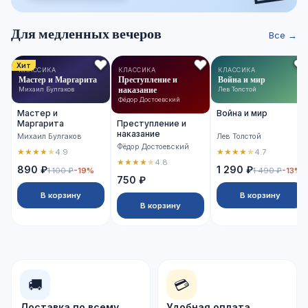
Для медленных вечеров
Все →
Хит
КЛАССИКА
КЛАССИКА
КЛАССИКА
Мастер и Маргарита
Преступление и
Война и мир
наказание
Михаил Булгаков
Лев Толстой
Фёдор Достоевский
Мастер и
Война и мир
Маргарита
Преступление и
наказание
Михаил Булгаков
Лев Толстой
Фёдор Достоевский
★
★
★
★
★
★
★
★
★
★
4.9
4.7
★
★
★
★
★
4.8
890 ₽
1 290 ₽
1 100 ₽
-19%
1 490 ₽
-13%
750 ₽
В корзину
В корзину
В корзину
🚚
💳
Доставка по всему
Удобная оплата