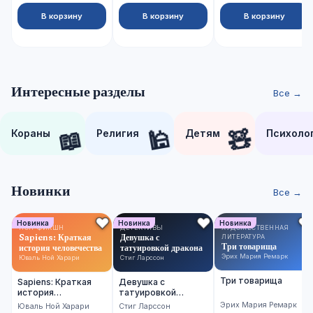
В корзину
В корзину
В корзину
Интересные разделы
Все →
📖
🕌
🧸
Кораны
Религия
Детям
Психоло
Новинки
Все →
Новинка
Новинка
Новинка
НОН-ФИКШН
ДЕТЕКТИВЫ
ХУДОЖЕСТВЕННАЯ
Sapiens: Краткая
Девушка с
ЛИТЕРАТУРА
Три товарища
история человечества
татуировкой дракона
Эрих Мария Ремарк
Юваль Ной Харари
Стиг Ларссон
Три товарища
Sapiens: Краткая
Девушка с
история
татуировкой
человечества
дракона
Эрих Мария Ремарк
Юваль Ной Харари
Стиг Ларссон