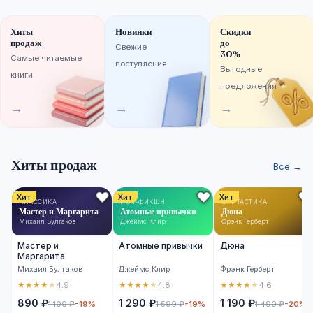
Хиты
Новинки
Скидки
продаж
до
Свежие
30%
Самые читаемые
поступления
Выгодные
книги
предложения
→
→
→
Хиты продаж
Все →
Хит
Хит
Хит
КЛАССИКА
НОН-ФИКШН
ФАНТАСТИКА
Мастер и Маргарита
Атомные привычки
Дюна
Михаил Булгаков
Джеймс Клир
Фрэнк Герберт
Мастер и
Атомные привычки
Дюна
Маргарита
Михаил Булгаков
Джеймс Клир
Фрэнк Герберт
★
★
★
★
★
★
★
★
★
★
★
★
★
★
★
4.9
4.8
4.6
890 ₽
1 290 ₽
1 190 ₽
1 100 ₽
-19%
1 590 ₽
-19%
1 490 ₽
-20%