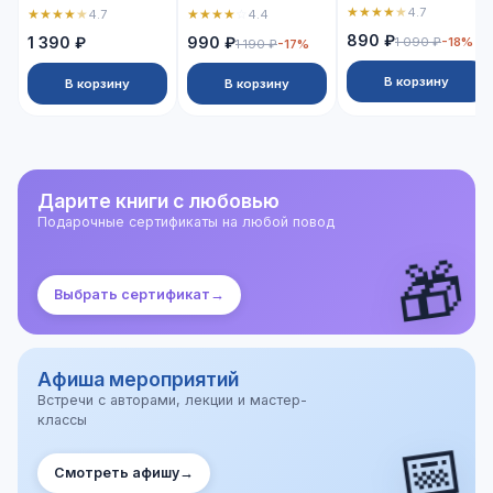
★
★
★
★
★
4.7
★
★
★
★
★
★
★
★
★
☆
4.7
4.4
890 ₽
1 390 ₽
990 ₽
1 090 ₽
-18%
1 190 ₽
-17%
В корзину
В корзину
В корзину
Дарите книги с любовью
Подарочные сертификаты на любой повод
🎁
Выбрать сертификат
→
Афиша мероприятий
Встречи с авторами, лекции и мастер-
классы
📅
Смотреть афишу
→