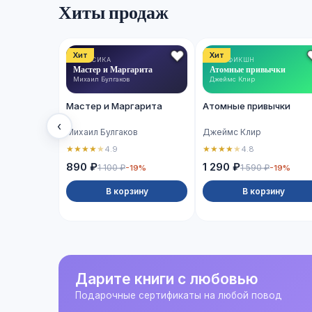
Хиты продаж
Хит
Хит
КЛАССИКА
НОН-ФИКШН
Мастер и Маргарита
Атомные привычки
Михаил Булгаков
Джеймс Клир
Мастер и Маргарита
Атомные привычки
‹
Михаил Булгаков
Джеймс Клир
★
★
★
★
★
★
★
★
★
★
4.9
4.8
890 ₽
1 290 ₽
1 100 ₽
1 590 ₽
-19%
-19%
В корзину
В корзину
Дарите книги с любовью
Подарочные сертификаты на любой повод