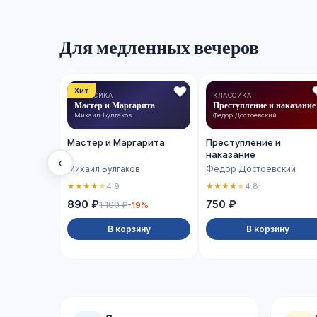
Для медленных вечеров
Хит
КЛАССИКА
КЛАССИКА
Мастер и Маргарита
Преступление и наказание
Михаил Булгаков
Фёдор Достоевский
Мастер и Маргарита
Преступление и
наказание
‹
Михаил Булгаков
Фёдор Достоевский
★
★
★
★
★
★
★
★
★
★
4.9
4.8
890 ₽
750 ₽
1 100 ₽
-19%
В корзину
В корзину