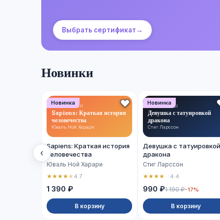
Выбрать сертификат
→
Новинки
Новинка
Новинка
НОН-ФИКШН
ДЕТЕКТИВЫ
Sapiens: Краткая история
Девушка с татуировкой
человечества
дракона
Юваль Ной Харари
Стиг Ларссон
Sapiens: Краткая история
Девушка с татуировко
‹
человечества
дракона
Юваль Ной Харари
Стиг Ларссон
★
★
★
★
★
★
★
★
★
☆
4.7
4.4
1 390 ₽
990 ₽
1 190 ₽
-17%
В корзину
В корзину