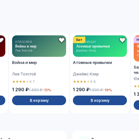
Хит
Н
КЛАССИКА
НОН-ФИКШН
Война и мир
Атомные привычки
S
ч
Лев Толстой
Джеймс Клир
Ю
Война и мир
Атомные привычки
Sa
че
Лев Толстой
Джеймс Клир
Юв
★
★
★
★
★
★
★
★
★
★
4.7
4.8
★
1 290 ₽
1 290 ₽
1 490 ₽
1 590 ₽
-13%
-19%
1 
В корзину
В корзину