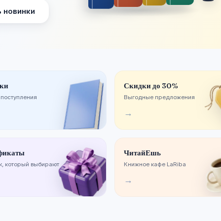
 новинки
ки
Скидки до 30%
 поступления
Выгодные предложения
→
фикаты
ЧитайЕшь
, который выбирают
Книжное кафе LaRiba
→