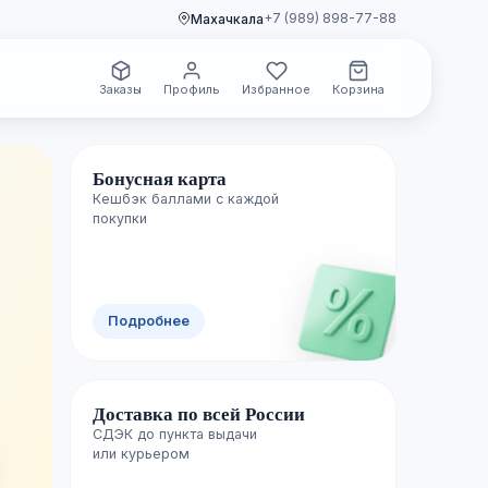
+7 (989) 898-77-88
Махачкала
Заказы
Профиль
Избранное
Корзина
Бонусная карта
Кешбэк баллами с каждой
🌿 Свежие поступления
покупки
Новинки уже
Подробнее
полках
Доставка по всей России
Каждую неделю пополняем каталог лучш
СДЭК до пункта выдачи

изданиями — успейте первыми.
или курьером