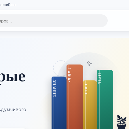
ости
Блог
✨
орые
вдумчивого

.