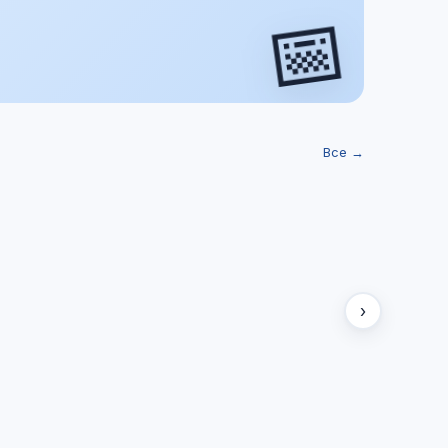
📅
Все →
›