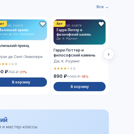
Все →
ит
Хит
Хит
ЕТСКИЕ КНИГИ
ДЕТСКИЕ КНИГИ
ХУДОЖЕСТВ
аленький принц
Гарри Поттер и
ЛИТЕРАТУРА
Сто лет од
философский камень
нтуан де Сент-Экзюпери
Габриэль Гар
Дж. К. Роулинг
ленький принц
Сто лет о
Гарри Поттер и
›
философский камень
туан де Сент-Экзюпери
Габриэль Г
Дж. К. Роулинг
★
★
★
★
4.9
★
★
★
★
★
4.
★
★
★
★
★
4.8
90 ₽
750 ₽
-21%
990 ₽
890 ₽
1 090 ₽
-18%
В корзину
В 
В корзину
ий
и и мастер-классы