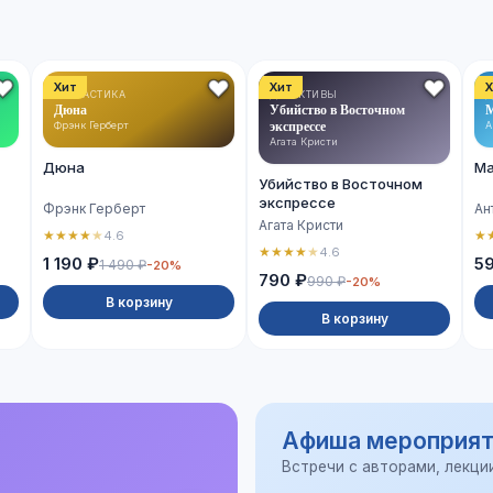
Хит
Хит
Х
ФАНТАСТИКА
ДЕТЕКТИВЫ
Д
Дюна
Убийство в Восточном
М
экспрессе
Фрэнк Герберт
А
Агата Кристи
Дюна
Ма
Убийство в Восточном
экспрессе
Фрэнк Герберт
Ан
Агата Кристи
★
★
★
★
★
★
4.6
★
★
★
★
★
4.6
1 190 ₽
5
1 490 ₽
-20%
790 ₽
990 ₽
-20%
В корзину
В корзину
Афиша мероприят
Встречи с авторами, лекци