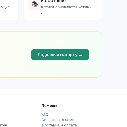
5 000+ книг
📚
дующие
Каталог обновляется каждый
день
Подключить карту →
Помощь
FAQ
ы
Связаться с нами
ытия
Доставка и оплата