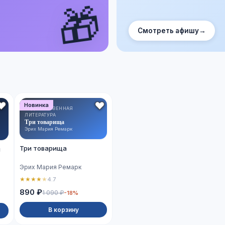
🎁
Смотреть афишу
→
Новинка
ХУДОЖЕСТВЕННАЯ
ЛИТЕРАТУРА
Три товарища
Эрих Мария Ремарк
Три товарища
й
Эрих Мария Ремарк
★
★
★
★
★
4.7
890 ₽
1 090 ₽
-18%
В корзину