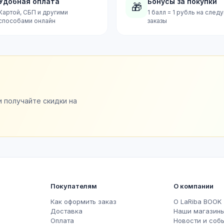
Удобная оплата
Бонусы за покупки
🎁
Картой, СБП и другими
1 балл = 1 рубль на сле
способами онлайн
заказы
и получайте скидки на
Покупателям
О компании
Как оформить заказ
О LaRiba BOOK
Доставка
Наши магазин
Оплата
Новости и соб