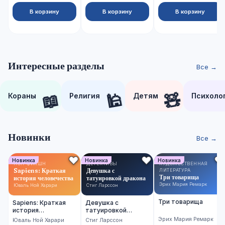
В корзину
В корзину
В корзину
Интересные разделы
Все →
📖
🕌
🧸
Кораны
Религия
Детям
Психоло
Новинки
Все →
Новинка
Новинка
Новинка
НОН-ФИКШН
ДЕТЕКТИВЫ
ХУДОЖЕСТВЕННАЯ
Sapiens: Краткая
Девушка с
ЛИТЕРАТУРА
Три товарища
история человечества
татуировкой дракона
Эрих Мария Ремарк
Юваль Ной Харари
Стиг Ларссон
Три товарища
Sapiens: Краткая
Девушка с
история
татуировкой
человечества
дракона
Эрих Мария Ремарк
Юваль Ной Харари
Стиг Ларссон