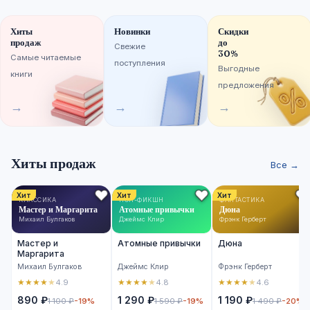
Хиты
Новинки
Скидки
продаж
до
Свежие
30%
Самые читаемые
поступления
Выгодные
книги
предложения
→
→
→
Хиты продаж
Все →
Хит
Хит
Хит
КЛАССИКА
НОН-ФИКШН
ФАНТАСТИКА
Мастер и Маргарита
Атомные привычки
Дюна
Михаил Булгаков
Джеймс Клир
Фрэнк Герберт
Мастер и
Атомные привычки
Дюна
Маргарита
Михаил Булгаков
Джеймс Клир
Фрэнк Герберт
★
★
★
★
★
★
★
★
★
★
★
★
★
★
★
4.9
4.8
4.6
890 ₽
1 290 ₽
1 190 ₽
1 100 ₽
-19%
1 590 ₽
-19%
1 490 ₽
-20%