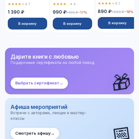
★
★
★
★
★
4.7
★
★
★
★
★
★
★
★
★
☆
4.7
4.4
890 ₽
1 390 ₽
990 ₽
1 090 ₽
-18%
1 190 ₽
-17%
В корзину
В корзину
В корзину
Дарите книги с любовью
Подарочные сертификаты на любой повод
🎁
Выбрать сертификат
→
Афиша мероприятий
Встречи с авторами, лекции и мастер-
классы
📅
Смотреть афишу
→