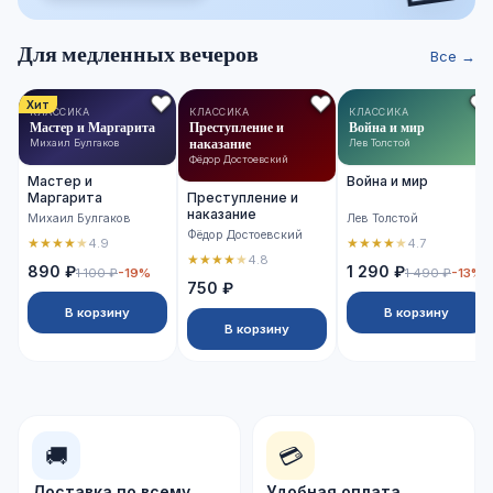
Для медленных вечеров
Все →
Хит
КЛАССИКА
КЛАССИКА
КЛАССИКА
Мастер и Маргарита
Преступление и
Война и мир
наказание
Михаил Булгаков
Лев Толстой
Фёдор Достоевский
Мастер и
Война и мир
Маргарита
Преступление и
наказание
Михаил Булгаков
Лев Толстой
Фёдор Достоевский
★
★
★
★
★
★
★
★
★
★
4.9
4.7
★
★
★
★
★
4.8
890 ₽
1 290 ₽
1 100 ₽
-19%
1 490 ₽
-13%
750 ₽
В корзину
В корзину
В корзину
🚚
💳
Доставка по всему
Удобная оплата