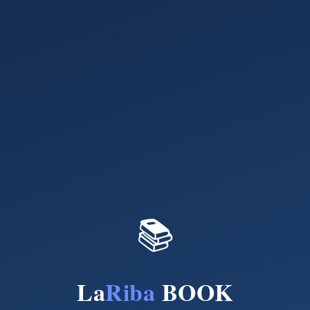
📚
La
Riba
BOOK