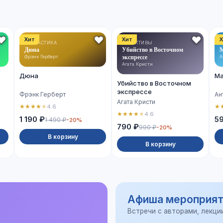
Хит
Хит
Х
ФАНТАСТИКА
ДЕТЕКТИВЫ
Д
Дюна
Убийство в Восточном
М
экспрессе
Фрэнк Герберт
А
Агата Кристи
Дюна
Ма
Убийство в Восточном
экспрессе
Фрэнк Герберт
Ан
Агата Кристи
★
★
★
★
★
★
4.6
★
★
★
★
★
4.6
1 190 ₽
5
1 490 ₽
-20%
790 ₽
990 ₽
-20%
В корзину
В корзину
Афиша мероприят
Встречи с авторами, лекци