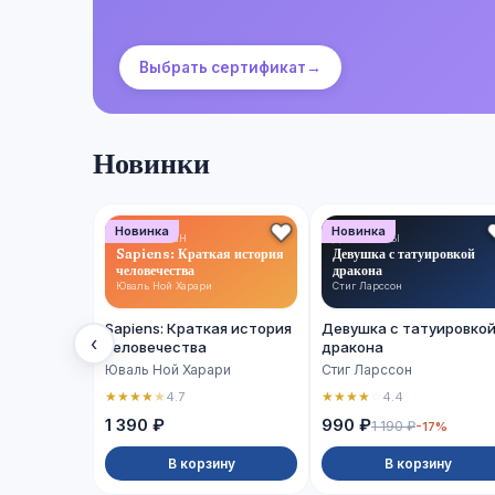
Выбрать сертификат
→
Новинки
Новинка
Новинка
НОН-ФИКШН
ДЕТЕКТИВЫ
Sapiens: Краткая история
Девушка с татуировкой
человечества
дракона
Юваль Ной Харари
Стиг Ларссон
Sapiens: Краткая история
Девушка с татуировко
‹
человечества
дракона
Юваль Ной Харари
Стиг Ларссон
★
★
★
★
★
★
★
★
★
☆
4.7
4.4
1 390 ₽
990 ₽
1 190 ₽
-17%
В корзину
В корзину