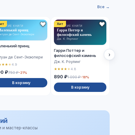
Все →
ит
Хит
Хит
ЕТСКИЕ КНИГИ
ДЕТСКИЕ КНИГИ
ХУДОЖЕСТВ
аленький принц
Гарри Поттер и
ЛИТЕРАТУРА
Сто лет од
философский камень
нтуан де Сент-Экзюпери
Габриэль Гар
Дж. К. Роулинг
ленький принц
Сто лет о
Гарри Поттер и
›
философский камень
туан де Сент-Экзюпери
Габриэль Г
Дж. К. Роулинг
★
★
★
★
4.9
★
★
★
★
★
4.
★
★
★
★
★
4.8
90 ₽
750 ₽
-21%
990 ₽
890 ₽
1 090 ₽
-18%
В корзину
В 
В корзину
ий
и и мастер-классы