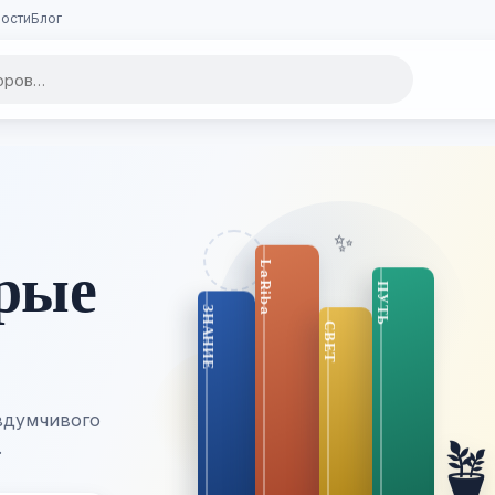
ости
Блог
✨
орые
вдумчивого

.