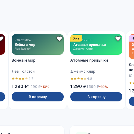
Хит
Н
КЛАССИКА
НОН-ФИКШН
Война и мир
Атомные привычки
S
ч
Лев Толстой
Джеймс Клир
Ю
Война и мир
Атомные привычки
Sa
че
Лев Толстой
Джеймс Клир
Юв
★
★
★
★
★
★
★
★
★
★
4.7
4.8
★
1 290 ₽
1 290 ₽
1 490 ₽
1 590 ₽
-13%
-19%
1 
В корзину
В корзину