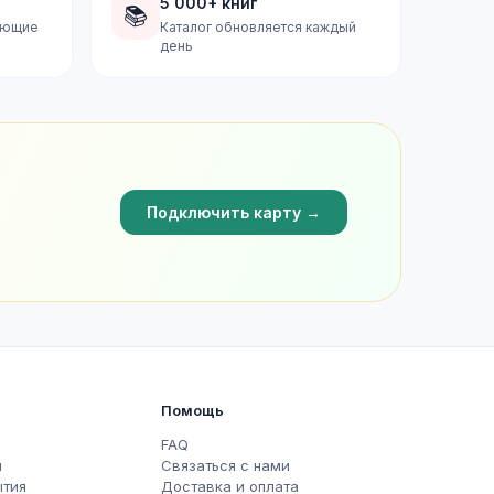
5 000+ книг
📚
дующие
Каталог обновляется каждый
день
Подключить карту →
Помощь
FAQ
ы
Связаться с нами
ытия
Доставка и оплата