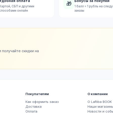
Удобная оплата
Бонусы за покупки
🎁
Картой, СБП и другими
1 балл = 1 рубль на сле
способами онлайн
заказы
и получайте скидки на
Покупателям
О компании
Как оформить заказ
О LaRiba BOOK
Доставка
Наши магазин
Оплата
Новости и соб