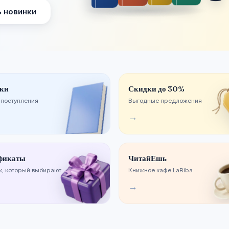
 новинки
ки
Скидки до 30%
 поступления
Выгодные предложения
→
фикаты
ЧитайЕшь
, который выбирают
Книжное кафе LaRiba
→