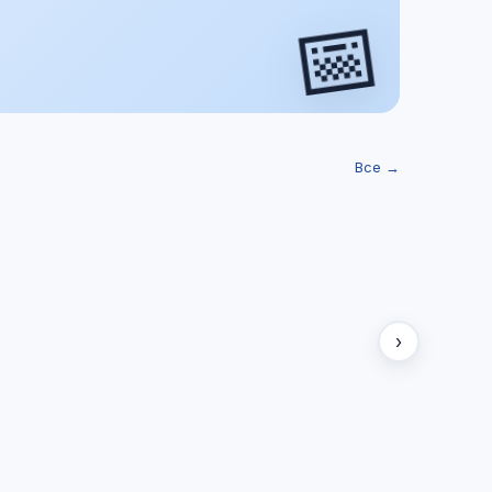
📅
Все →
›