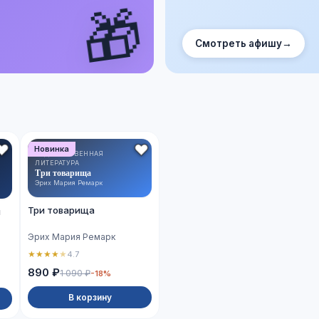
🎁
Смотреть афишу
→
Новинка
ХУДОЖЕСТВЕННАЯ
ЛИТЕРАТУРА
Три товарища
Эрих Мария Ремарк
Три товарища
й
Эрих Мария Ремарк
★
★
★
★
★
4.7
890 ₽
1 090 ₽
-18%
В корзину