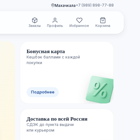
+7 (989) 898-77-88
Махачкала
Заказы
Профиль
Избранное
Корзина
Бонусная карта
Кешбэк баллами с каждой
🌿 Свежие поступления
покупки
Новинки уже
Подробнее
полках
Доставка по всей России
Каждую неделю пополняем каталог лучш
СДЭК до пункта выдачи

изданиями — успейте первыми.
или курьером