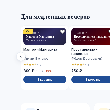
Для медленных вечеров
Хит
КЛАССИКА
КЛАССИКА
Мастер и Маргарита
Преступление и наказание
Михаил Булгаков
Фёдор Достоевский
Мастер и Маргарита
Преступление и
наказание
‹
Михаил Булгаков
Фёдор Достоевский
★
★
★
★
★
★
★
★
★
★
4.9
4.8
890 ₽
750 ₽
1 100 ₽
-19%
В корзину
В корзину