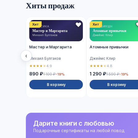
Хиты продаж
Хит
Хит
КЛАССИКА
НОН-ФИКШН
Мастер и Маргарита
Атомные привычки
Михаил Булгаков
Джеймс Клир
Мастер и Маргарита
Атомные привычки
‹
Михаил Булгаков
Джеймс Клир
★
★
★
★
★
★
★
★
★
★
4.9
4.8
890 ₽
1 290 ₽
1 100 ₽
1 590 ₽
-19%
-19%
В корзину
В корзину
Дарите книги с любовью
Подарочные сертификаты на любой повод