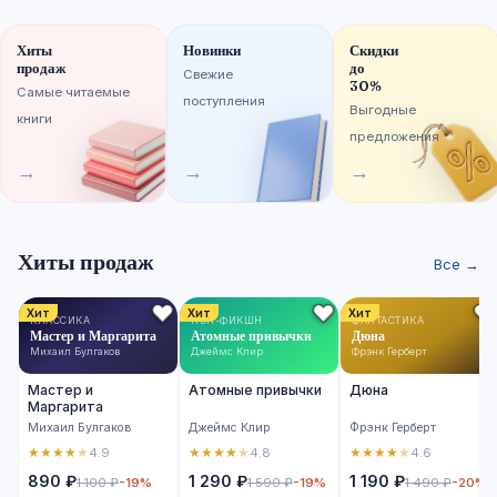
Хиты
Новинки
Скидки
продаж
до
Свежие
30%
Самые читаемые
поступления
Выгодные
книги
предложения
→
→
→
Хиты продаж
Все →
Хит
Хит
Хит
КЛАССИКА
НОН-ФИКШН
ФАНТАСТИКА
Мастер и Маргарита
Атомные привычки
Дюна
Михаил Булгаков
Джеймс Клир
Фрэнк Герберт
Мастер и
Атомные привычки
Дюна
Маргарита
Михаил Булгаков
Джеймс Клир
Фрэнк Герберт
★
★
★
★
★
★
★
★
★
★
★
★
★
★
★
4.9
4.8
4.6
890 ₽
1 290 ₽
1 190 ₽
1 100 ₽
-19%
1 590 ₽
-19%
1 490 ₽
-20%