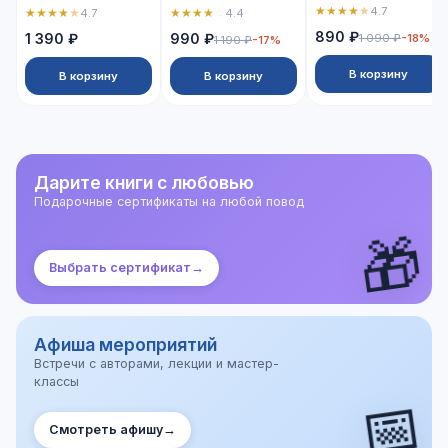
★
★
★
★
★
4.7
★
★
★
★
★
★
★
★
★
☆
4.7
4.4
890 ₽
1 390 ₽
990 ₽
1 090 ₽
-18%
1 190 ₽
-17%
В корзину
В корзину
В корзину
Дарите книги с любовью
Подарочные сертификаты на любой повод
🎁
Выбрать сертификат
→
Афиша мероприятий
Встречи с авторами, лекции и мастер-
классы
📅
Смотреть афишу
→