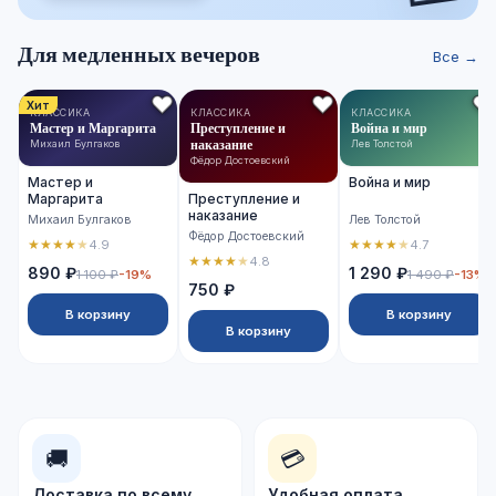
Для медленных вечеров
Все →
Хит
КЛАССИКА
КЛАССИКА
КЛАССИКА
Мастер и Маргарита
Преступление и
Война и мир
наказание
Михаил Булгаков
Лев Толстой
Фёдор Достоевский
Мастер и
Война и мир
Маргарита
Преступление и
наказание
Михаил Булгаков
Лев Толстой
Фёдор Достоевский
★
★
★
★
★
★
★
★
★
★
4.9
4.7
★
★
★
★
★
4.8
890 ₽
1 290 ₽
1 100 ₽
-19%
1 490 ₽
-13%
750 ₽
В корзину
В корзину
В корзину
🚚
💳
Доставка по всему
Удобная оплата