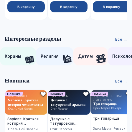
В корзину
В корзину
В корзину
Интересные разделы
Все →
📖
🕌
🧸
Кораны
Религия
Детям
Психоло
Новинки
Все →
Новинка
Новинка
Новинка
НОН-ФИКШН
ДЕТЕКТИВЫ
ХУДОЖЕСТВЕННАЯ
Sapiens: Краткая
Девушка с
ЛИТЕРАТУРА
Три товарища
история человечества
татуировкой дракона
Эрих Мария Ремарк
Юваль Ной Харари
Стиг Ларссон
Три товарища
Sapiens: Краткая
Девушка с
история
татуировкой
человечества
дракона
Эрих Мария Ремарк
Юваль Ной Харари
Стиг Ларссон