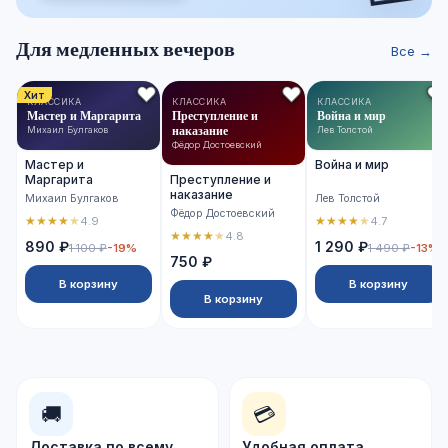
Для медленных вечеров
Все →
Хит
КЛАССИКА
КЛАССИКА
КЛАССИКА
Мастер и Маргарита
Преступление и
Война и мир
наказание
Михаил Булгаков
Лев Толстой
Фёдор Достоевский
Мастер и
Война и мир
Маргарита
Преступление и
наказание
Михаил Булгаков
Лев Толстой
Фёдор Достоевский
★
★
★
★
★
★
★
★
★
★
4.9
4.7
★
★
★
★
★
4.8
890 ₽
1 290 ₽
1 100 ₽
-19%
1 490 ₽
-13%
750 ₽
В корзину
В корзину
В корзину
🚚
💳
Доставка по всему
Удобная оплата