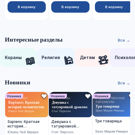
В корзину
В корзину
В корзину
Интересные разделы
Все →
📖
🕌
🧸
Кораны
Религия
Детям
Психоло
Новинки
Все →
Новинка
Новинка
Новинка
НОН-ФИКШН
ДЕТЕКТИВЫ
ХУДОЖЕСТВЕННАЯ
Sapiens: Краткая
Девушка с
ЛИТЕРАТУРА
Три товарища
история человечества
татуировкой дракона
Эрих Мария Ремарк
Юваль Ной Харари
Стиг Ларссон
Три товарища
Sapiens: Краткая
Девушка с
история
татуировкой
человечества
дракона
Эрих Мария Ремарк
Юваль Ной Харари
Стиг Ларссон