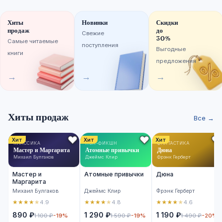
Хиты
Новинки
Скидки
продаж
до
Свежие
30%
Самые читаемые
поступления
Выгодные
книги
предложения
→
→
→
Хиты продаж
Все →
Хит
Хит
Хит
КЛАССИКА
НОН-ФИКШН
ФАНТАСТИКА
Мастер и Маргарита
Атомные привычки
Дюна
Михаил Булгаков
Джеймс Клир
Фрэнк Герберт
Мастер и
Атомные привычки
Дюна
Маргарита
Михаил Булгаков
Джеймс Клир
Фрэнк Герберт
★
★
★
★
★
★
★
★
★
★
★
★
★
★
★
4.9
4.8
4.6
890 ₽
1 290 ₽
1 190 ₽
1 100 ₽
-19%
1 590 ₽
-19%
1 490 ₽
-20%