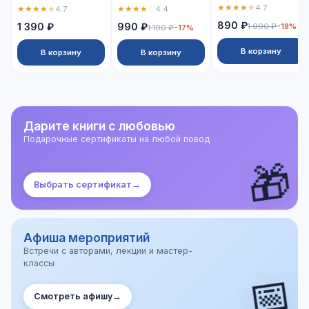
★
★
★
★
★
4.7
★
★
★
★
★
★
★
★
★
☆
4.7
4.4
890 ₽
1 390 ₽
990 ₽
1 090 ₽
-18%
1 190 ₽
-17%
В корзину
В корзину
В корзину
Дарите книги с любовью
Подарочные сертификаты на любой повод
🎁
Выбрать сертификат
→
Афиша мероприятий
Встречи с авторами, лекции и мастер-
классы
📅
Смотреть афишу
→