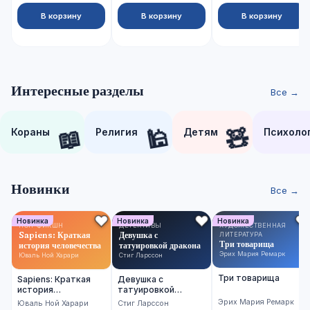
В корзину
В корзину
В корзину
Интересные разделы
Все →
📖
🕌
🧸
Кораны
Религия
Детям
Психоло
Новинки
Все →
Новинка
Новинка
Новинка
НОН-ФИКШН
ДЕТЕКТИВЫ
ХУДОЖЕСТВЕННАЯ
Sapiens: Краткая
Девушка с
ЛИТЕРАТУРА
Три товарища
история человечества
татуировкой дракона
Эрих Мария Ремарк
Юваль Ной Харари
Стиг Ларссон
Три товарища
Sapiens: Краткая
Девушка с
история
татуировкой
человечества
дракона
Эрих Мария Ремарк
Юваль Ной Харари
Стиг Ларссон