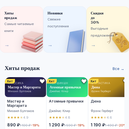
Хиты
Новинки
Скидки
продаж
до
Свежие
30%
Самые читаемые
поступления
Выгодные
книги
предложения
→
→
→
Хиты продаж
Все →
Хит
Хит
Хит
КЛАССИКА
НОН-ФИКШН
ФАНТАСТИКА
Мастер и Маргарита
Атомные привычки
Дюна
Михаил Булгаков
Джеймс Клир
Фрэнк Герберт
Мастер и
Атомные привычки
Дюна
Маргарита
Михаил Булгаков
Джеймс Клир
Фрэнк Герберт
★
★
★
★
★
★
★
★
★
★
★
★
★
★
★
4.9
4.8
4.6
890 ₽
1 290 ₽
1 190 ₽
1 100 ₽
-19%
1 590 ₽
-19%
1 490 ₽
-20%