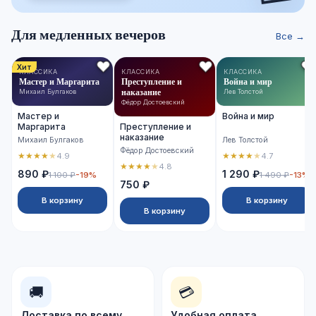
Для медленных вечеров
Все →
Хит
КЛАССИКА
КЛАССИКА
КЛАССИКА
Мастер и Маргарита
Преступление и
Война и мир
наказание
Михаил Булгаков
Лев Толстой
Фёдор Достоевский
Мастер и
Война и мир
Маргарита
Преступление и
наказание
Михаил Булгаков
Лев Толстой
Фёдор Достоевский
★
★
★
★
★
★
★
★
★
★
4.9
4.7
★
★
★
★
★
4.8
890 ₽
1 290 ₽
1 100 ₽
-19%
1 490 ₽
-13%
750 ₽
В корзину
В корзину
В корзину
🚚
💳
Доставка по всему
Удобная оплата