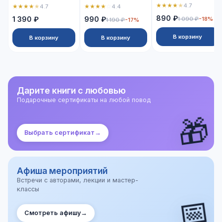
★
★
★
★
★
4.7
★
★
★
★
★
★
★
★
★
☆
4.7
4.4
890 ₽
1 390 ₽
990 ₽
1 090 ₽
-18%
1 190 ₽
-17%
В корзину
В корзину
В корзину
Дарите книги с любовью
Подарочные сертификаты на любой повод
🎁
Выбрать сертификат
→
Афиша мероприятий
Встречи с авторами, лекции и мастер-
классы
📅
Смотреть афишу
→