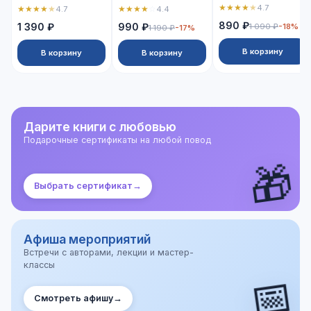
★
★
★
★
★
4.7
★
★
★
★
★
★
★
★
★
☆
4.7
4.4
890 ₽
1 390 ₽
990 ₽
1 090 ₽
-18%
1 190 ₽
-17%
В корзину
В корзину
В корзину
Дарите книги с любовью
Подарочные сертификаты на любой повод
🎁
Выбрать сертификат
→
Афиша мероприятий
Встречи с авторами, лекции и мастер-
классы
📅
Смотреть афишу
→