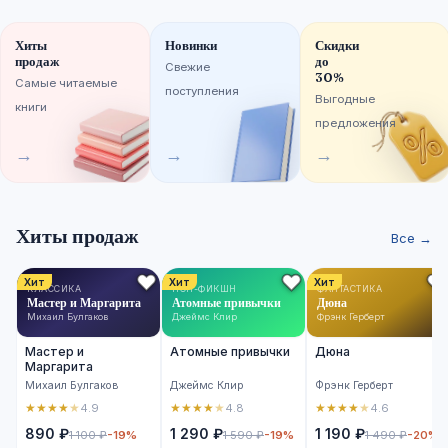
Хиты
Новинки
Скидки
продаж
до
Свежие
30%
Самые читаемые
поступления
Выгодные
книги
предложения
→
→
→
Хиты продаж
Все →
Хит
Хит
Хит
КЛАССИКА
НОН-ФИКШН
ФАНТАСТИКА
Мастер и Маргарита
Атомные привычки
Дюна
Михаил Булгаков
Джеймс Клир
Фрэнк Герберт
Мастер и
Атомные привычки
Дюна
Маргарита
Михаил Булгаков
Джеймс Клир
Фрэнк Герберт
★
★
★
★
★
★
★
★
★
★
★
★
★
★
★
4.9
4.8
4.6
890 ₽
1 290 ₽
1 190 ₽
1 100 ₽
-19%
1 590 ₽
-19%
1 490 ₽
-20%