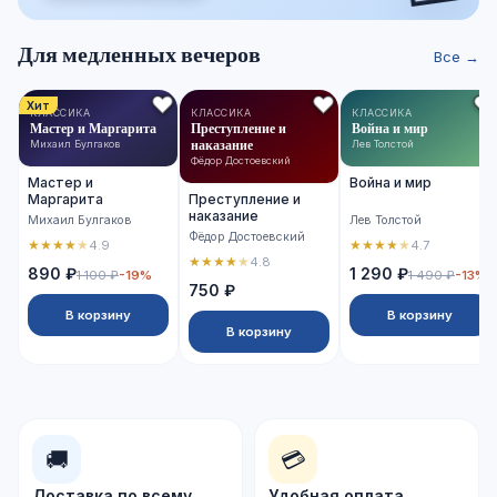
Для медленных вечеров
Все →
Хит
КЛАССИКА
КЛАССИКА
КЛАССИКА
Мастер и Маргарита
Преступление и
Война и мир
наказание
Михаил Булгаков
Лев Толстой
Фёдор Достоевский
Мастер и
Война и мир
Маргарита
Преступление и
наказание
Михаил Булгаков
Лев Толстой
Фёдор Достоевский
★
★
★
★
★
★
★
★
★
★
4.9
4.7
★
★
★
★
★
4.8
890 ₽
1 290 ₽
1 100 ₽
-19%
1 490 ₽
-13%
750 ₽
В корзину
В корзину
В корзину
🚚
💳
Доставка по всему
Удобная оплата