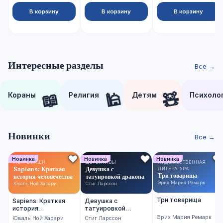
В корзину
В корзину
В корзину
Интересные разделы
Все →
📖
🕌
🧸
Кораны
Религия
Детям
Психоло
Новинки
Все →
Новинка
Новинка
Новинка
НОН-ФИКШН
ДЕТЕКТИВЫ
ХУДОЖЕСТВЕННАЯ
Sapiens: Краткая
Девушка с
ЛИТЕРАТУРА
Три товарища
история человечества
татуировкой дракона
Эрих Мария Ремарк
Юваль Ной Харари
Стиг Ларссон
Три товарища
Sapiens: Краткая
Девушка с
история
татуировкой
человечества
дракона
Эрих Мария Ремарк
Юваль Ной Харари
Стиг Ларссон