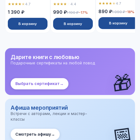
★
★
★
★
★
4.7
★
★
★
★
★
★
★
★
★
☆
4.7
4.4
890 ₽
1 390 ₽
990 ₽
1 090 ₽
-18%
1 190 ₽
-17%
В корзину
В корзину
В корзину
Дарите книги с любовью
Подарочные сертификаты на любой повод
🎁
Выбрать сертификат
→
Афиша мероприятий
Встречи с авторами, лекции и мастер-
классы
📅
Смотреть афишу
→