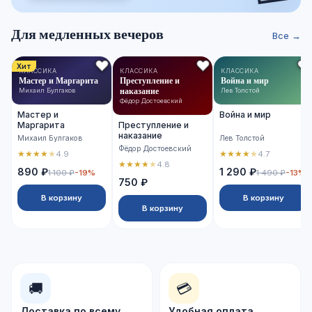
Для медленных вечеров
Все →
Хит
КЛАССИКА
КЛАССИКА
КЛАССИКА
Мастер и Маргарита
Преступление и
Война и мир
наказание
Михаил Булгаков
Лев Толстой
Фёдор Достоевский
Мастер и
Война и мир
Маргарита
Преступление и
наказание
Михаил Булгаков
Лев Толстой
Фёдор Достоевский
★
★
★
★
★
★
★
★
★
★
4.9
4.7
★
★
★
★
★
4.8
890 ₽
1 290 ₽
1 100 ₽
-19%
1 490 ₽
-13%
750 ₽
В корзину
В корзину
В корзину
🚚
💳
Доставка по всему
Удобная оплата