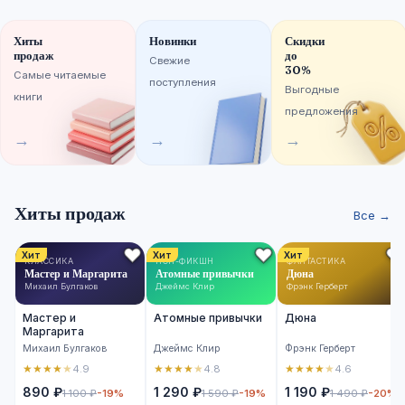
Хиты
Новинки
Скидки
продаж
до
Свежие
30%
Самые читаемые
поступления
Выгодные
книги
предложения
→
→
→
Хиты продаж
Все →
Хит
Хит
Хит
КЛАССИКА
НОН-ФИКШН
ФАНТАСТИКА
Мастер и Маргарита
Атомные привычки
Дюна
Михаил Булгаков
Джеймс Клир
Фрэнк Герберт
Мастер и
Атомные привычки
Дюна
Маргарита
Михаил Булгаков
Джеймс Клир
Фрэнк Герберт
★
★
★
★
★
★
★
★
★
★
★
★
★
★
★
4.9
4.8
4.6
890 ₽
1 290 ₽
1 190 ₽
1 100 ₽
-19%
1 590 ₽
-19%
1 490 ₽
-20%