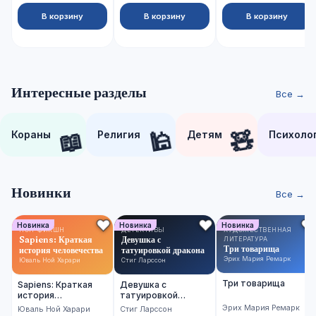
В корзину
В корзину
В корзину
Интересные разделы
Все →
📖
🕌
🧸
Кораны
Религия
Детям
Психоло
Новинки
Все →
Новинка
Новинка
Новинка
НОН-ФИКШН
ДЕТЕКТИВЫ
ХУДОЖЕСТВЕННАЯ
Sapiens: Краткая
Девушка с
ЛИТЕРАТУРА
Три товарища
история человечества
татуировкой дракона
Эрих Мария Ремарк
Юваль Ной Харари
Стиг Ларссон
Три товарища
Sapiens: Краткая
Девушка с
история
татуировкой
человечества
дракона
Эрих Мария Ремарк
Юваль Ной Харари
Стиг Ларссон