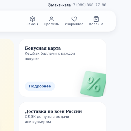
+7 (989) 898-77-88
Махачкала
Заказы
Профиль
Избранное
Корзина
Бонусная карта
Кешбэк баллами с каждой
🌿 Свежие поступления
покупки
Новинки уже
Подробнее
полках
Доставка по всей России
Каждую неделю пополняем каталог лучш
СДЭК до пункта выдачи

изданиями — успейте первыми.
или курьером