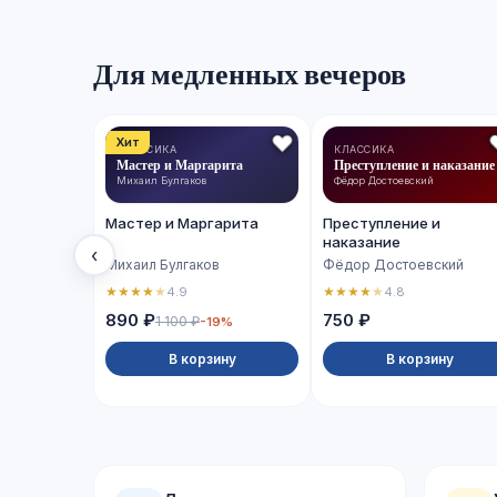
Для медленных вечеров
Хит
КЛАССИКА
КЛАССИКА
Мастер и Маргарита
Преступление и наказание
Михаил Булгаков
Фёдор Достоевский
Мастер и Маргарита
Преступление и
наказание
‹
Михаил Булгаков
Фёдор Достоевский
★
★
★
★
★
★
★
★
★
★
4.9
4.8
890 ₽
750 ₽
1 100 ₽
-19%
В корзину
В корзину