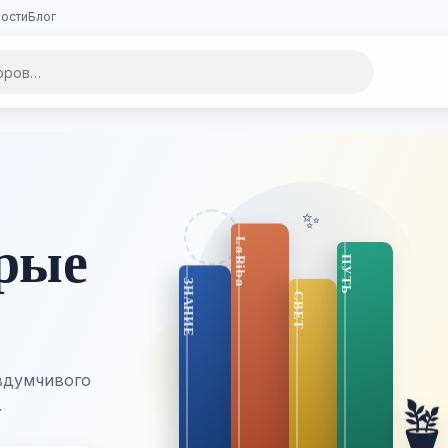
ости
Блог
✨
орые
вдумчивого

.