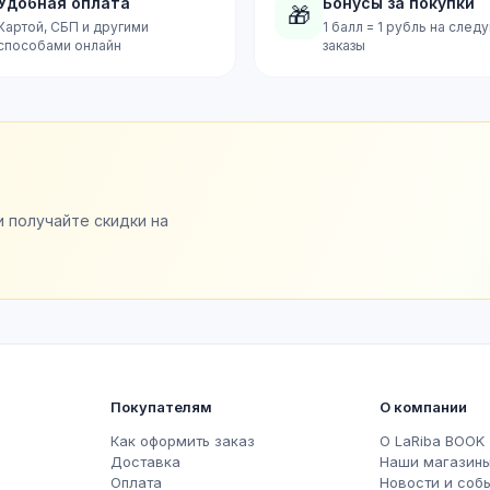
Удобная оплата
Бонусы за покупки
🎁
Картой, СБП и другими
1 балл = 1 рубль на сле
способами онлайн
заказы
и получайте скидки на
Покупателям
О компании
Как оформить заказ
О LaRiba BOOK
Доставка
Наши магазин
Оплата
Новости и соб