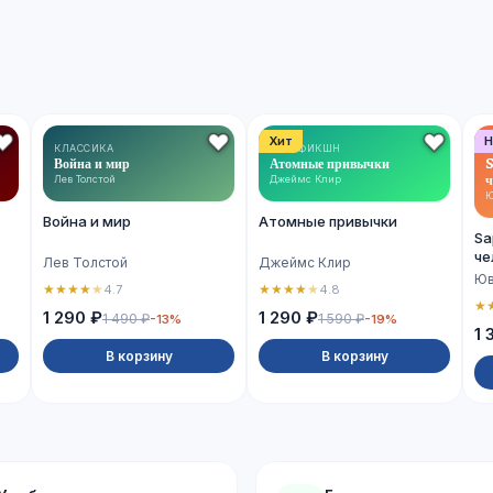
Хит
Н
КЛАССИКА
НОН-ФИКШН
Война и мир
Атомные привычки
S
ч
Лев Толстой
Джеймс Клир
Ю
Война и мир
Атомные привычки
Sa
че
Лев Толстой
Джеймс Клир
Юв
★
★
★
★
★
★
★
★
★
★
4.7
4.8
★
1 290 ₽
1 290 ₽
1 490 ₽
1 590 ₽
-13%
-19%
1 
В корзину
В корзину