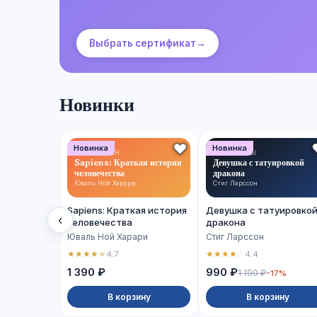
Выбрать сертификат
→
Новинки
Новинка
Новинка
НОН-ФИКШН
ДЕТЕКТИВЫ
Sapiens: Краткая история
Девушка с татуировкой
человечества
дракона
Юваль Ной Харари
Стиг Ларссон
Sapiens: Краткая история
Девушка с татуировко
‹
человечества
дракона
Юваль Ной Харари
Стиг Ларссон
★
★
★
★
★
★
★
★
★
☆
4.7
4.4
1 390 ₽
990 ₽
1 190 ₽
-17%
В корзину
В корзину