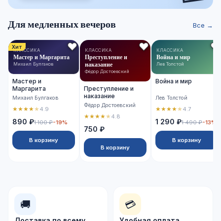
Для медленных вечеров
Все →
Хит
КЛАССИКА
КЛАССИКА
КЛАССИКА
Мастер и Маргарита
Преступление и
Война и мир
наказание
Михаил Булгаков
Лев Толстой
Фёдор Достоевский
Мастер и
Война и мир
Маргарита
Преступление и
наказание
Михаил Булгаков
Лев Толстой
Фёдор Достоевский
★
★
★
★
★
★
★
★
★
★
4.9
4.7
★
★
★
★
★
4.8
890 ₽
1 290 ₽
1 100 ₽
-19%
1 490 ₽
-13%
750 ₽
В корзину
В корзину
В корзину
🚚
💳
Доставка по всему
Удобная оплата