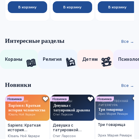
В корзину
В корзину
В корзину
Интересные разделы
Все →
📖
🕌
🧸
Кораны
Религия
Детям
Психоло
Новинки
Все →
Новинка
Новинка
Новинка
НОН-ФИКШН
ДЕТЕКТИВЫ
ХУДОЖЕСТВЕННАЯ
Sapiens: Краткая
Девушка с
ЛИТЕРАТУРА
Три товарища
история человечества
татуировкой дракона
Эрих Мария Ремарк
Юваль Ной Харари
Стиг Ларссон
Три товарища
Sapiens: Краткая
Девушка с
история
татуировкой
человечества
дракона
Эрих Мария Ремарк
Юваль Ной Харари
Стиг Ларссон