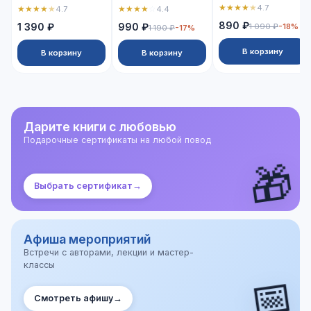
★
★
★
★
★
4.7
★
★
★
★
★
★
★
★
★
☆
4.7
4.4
890 ₽
1 390 ₽
990 ₽
1 090 ₽
-18%
1 190 ₽
-17%
В корзину
В корзину
В корзину
Дарите книги с любовью
Подарочные сертификаты на любой повод
🎁
Выбрать сертификат
→
Афиша мероприятий
Встречи с авторами, лекции и мастер-
классы
📅
Смотреть афишу
→