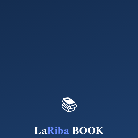
📚
La
Riba
BOOK