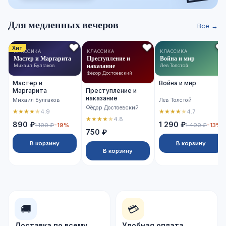
Для медленных вечеров
Все →
Хит
КЛАССИКА
КЛАССИКА
КЛАССИКА
Мастер и Маргарита
Преступление и
Война и мир
наказание
Михаил Булгаков
Лев Толстой
Фёдор Достоевский
Мастер и
Война и мир
Маргарита
Преступление и
наказание
Михаил Булгаков
Лев Толстой
Фёдор Достоевский
★
★
★
★
★
★
★
★
★
★
4.9
4.7
★
★
★
★
★
4.8
890 ₽
1 290 ₽
1 100 ₽
-19%
1 490 ₽
-13%
750 ₽
В корзину
В корзину
В корзину
🚚
💳
Доставка по всему
Удобная оплата