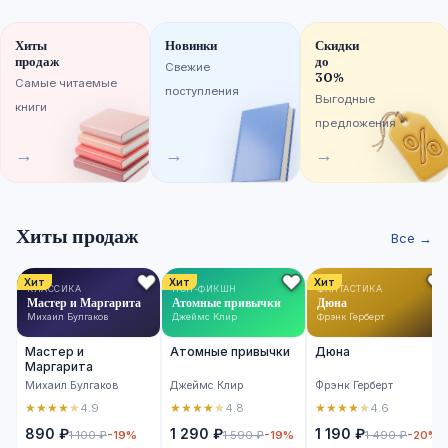
Хиты
Новинки
Скидки
продаж
до
Свежие
30%
Самые читаемые
поступления
Выгодные
книги
предложения
→
→
→
Хиты продаж
Все →
Хит
Хит
Хит
КЛАССИКА
НОН-ФИКШН
ФАНТАСТИКА
Мастер и Маргарита
Атомные привычки
Дюна
Михаил Булгаков
Джеймс Клир
Фрэнк Герберт
Мастер и
Атомные привычки
Дюна
Маргарита
Михаил Булгаков
Джеймс Клир
Фрэнк Герберт
★
★
★
★
★
★
★
★
★
★
★
★
★
★
★
4.9
4.8
4.6
890 ₽
1 290 ₽
1 190 ₽
1 100 ₽
-19%
1 590 ₽
-19%
1 490 ₽
-20%