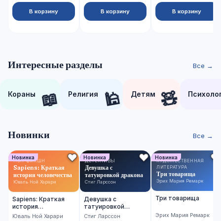
В корзину
В корзину
В корзину
Интересные разделы
Все →
📖
🕌
🧸
Кораны
Религия
Детям
Психоло
Новинки
Все →
Новинка
Новинка
Новинка
НОН-ФИКШН
ДЕТЕКТИВЫ
ХУДОЖЕСТВЕННАЯ
Sapiens: Краткая
Девушка с
ЛИТЕРАТУРА
Три товарища
история человечества
татуировкой дракона
Эрих Мария Ремарк
Юваль Ной Харари
Стиг Ларссон
Три товарища
Sapiens: Краткая
Девушка с
история
татуировкой
человечества
дракона
Эрих Мария Ремарк
Юваль Ной Харари
Стиг Ларссон