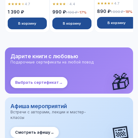
★
★
★
★
★
4.7
★
★
★
★
★
★
★
★
★
☆
4.7
4.4
890 ₽
1 390 ₽
990 ₽
1 090 ₽
-18%
1 190 ₽
-17%
В корзину
В корзину
В корзину
Дарите книги с любовью
Подарочные сертификаты на любой повод
🎁
Выбрать сертификат
→
Афиша мероприятий
Встречи с авторами, лекции и мастер-
классы
📅
Смотреть афишу
→