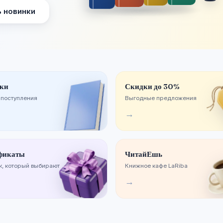
 новинки
ки
Скидки до 30%
 поступления
Выгодные предложения
→
фикаты
ЧитайЕшь
, который выбирают
Книжное кафе LaRiba
→