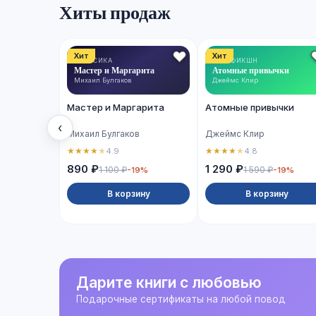
Хиты продаж
Хит
Хит
КЛАССИКА
НОН-ФИКШН
Мастер и Маргарита
Атомные привычки
Михаил Булгаков
Джеймс Клир
Мастер и Маргарита
Атомные привычки
‹
Михаил Булгаков
Джеймс Клир
★
★
★
★
★
★
★
★
★
★
4.9
4.8
890 ₽
1 290 ₽
1 100 ₽
1 590 ₽
-19%
-19%
В корзину
В корзину
Дарите книги с любовью
Подарочные сертификаты на любой повод