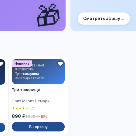
🎁
Смотреть афишу
→
Новинка
ХУДОЖЕСТВЕННАЯ
ЛИТЕРАТУРА
Три товарища
Эрих Мария Ремарк
Три товарища
й
Эрих Мария Ремарк
★
★
★
★
★
4.7
890 ₽
1 090 ₽
-18%
В корзину