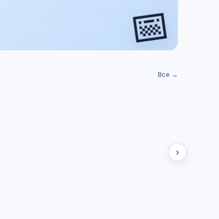
📅
Все →
›