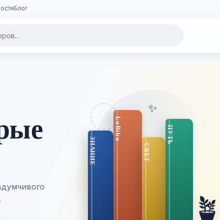
ости
Блог
✨
орые
вдумчивого

.