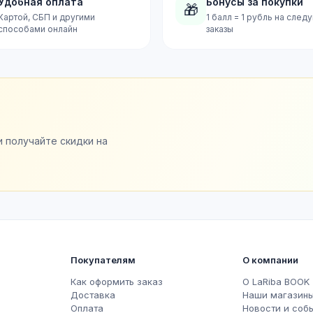
Удобная оплата
Бонусы за покупки
🎁
Картой, СБП и другими
1 балл = 1 рубль на сле
способами онлайн
заказы
и получайте скидки на
Покупателям
О компании
Как оформить заказ
О LaRiba BOOK
Доставка
Наши магазин
Оплата
Новости и соб