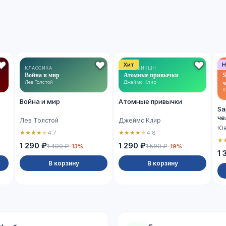
Хит
Н
КЛАССИКА
НОН-ФИКШН
Война и мир
Атомные привычки
S
ч
Лев Толстой
Джеймс Клир
Ю
Война и мир
Атомные привычки
Sa
че
Лев Толстой
Джеймс Клир
Юв
★
★
★
★
★
★
★
★
★
★
4.7
4.8
★
1 290 ₽
1 290 ₽
1 490 ₽
1 590 ₽
-13%
-19%
1 
В корзину
В корзину