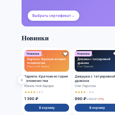
Выбрать сертификат
→
Новинки
Новинка
Новинка
НОН-ФИКШН
ДЕТЕКТИВЫ
Sapiens: Краткая история
Девушка с татуировкой
человечества
дракона
Юваль Ной Харари
Стиг Ларссон
Sapiens: Краткая история
Девушка с татуировко
‹
человечества
дракона
Юваль Ной Харари
Стиг Ларссон
★
★
★
★
★
★
★
★
★
☆
4.7
4.4
1 390 ₽
990 ₽
1 190 ₽
-17%
В корзину
В корзину