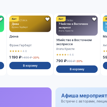
Хит
Хит
Х
ФАНТАСТИКА
ДЕТЕКТИВЫ
Д
Дюна
Убийство в Восточном
М
экспрессе
Фрэнк Герберт
А
Агата Кристи
Дюна
Ма
Убийство в Восточном
экспрессе
Фрэнк Герберт
Ан
Агата Кристи
★
★
★
★
★
★
4.6
★
★
★
★
★
4.6
1 190 ₽
5
1 490 ₽
-20%
790 ₽
990 ₽
-20%
В корзину
В корзину
Афиша мероприят
Встречи с авторами, лекци