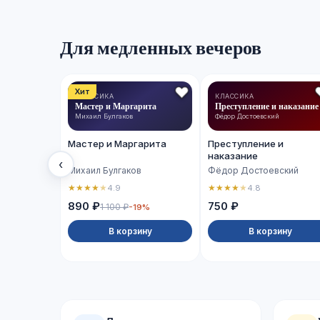
Для медленных вечеров
Хит
КЛАССИКА
КЛАССИКА
Мастер и Маргарита
Преступление и наказание
Михаил Булгаков
Фёдор Достоевский
Мастер и Маргарита
Преступление и
наказание
‹
Михаил Булгаков
Фёдор Достоевский
★
★
★
★
★
★
★
★
★
★
4.9
4.8
890 ₽
750 ₽
1 100 ₽
-19%
В корзину
В корзину