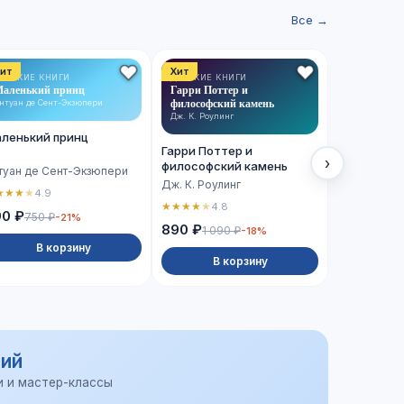
Все →
ит
Хит
Хит
ЕТСКИЕ КНИГИ
ДЕТСКИЕ КНИГИ
ХУДОЖЕСТВ
аленький принц
Гарри Поттер и
ЛИТЕРАТУРА
Сто лет од
философский камень
нтуан де Сент-Экзюпери
Габриэль Гар
Дж. К. Роулинг
ленький принц
Сто лет о
Гарри Поттер и
›
философский камень
туан де Сент-Экзюпери
Габриэль Г
Дж. К. Роулинг
★
★
★
★
4.9
★
★
★
★
★
4.
★
★
★
★
★
4.8
90 ₽
750 ₽
-21%
990 ₽
890 ₽
1 090 ₽
-18%
В корзину
В 
В корзину
ий
и и мастер-классы