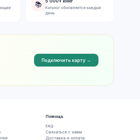
5 000+ книг
📚
дующие
Каталог обновляется каждый
день
Подключить карту →
Помощь
FAQ
ы
Связаться с нами
ытия
Доставка и оплата