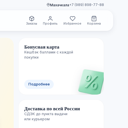
+7 (989) 898-77-88
Махачкала
Заказы
Профиль
Избранное
Корзина
Бонусная карта
Кешбэк баллами с каждой
🌿 Свежие поступления
покупки
Новинки уже
Подробнее
полках
Доставка по всей России
Каждую неделю пополняем каталог лучш
СДЭК до пункта выдачи

изданиями — успейте первыми.
или курьером