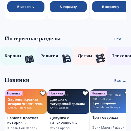
В корзину
В корзину
В корзину
Интересные разделы
Все →
📖
🕌
🧸
Кораны
Религия
Детям
Психоло
Новинки
Все →
Новинка
Новинка
Новинка
НОН-ФИКШН
ДЕТЕКТИВЫ
ХУДОЖЕСТВЕННАЯ
Sapiens: Краткая
Девушка с
ЛИТЕРАТУРА
Три товарища
история человечества
татуировкой дракона
Эрих Мария Ремарк
Юваль Ной Харари
Стиг Ларссон
Три товарища
Sapiens: Краткая
Девушка с
история
татуировкой
человечества
дракона
Эрих Мария Ремарк
Юваль Ной Харари
Стиг Ларссон