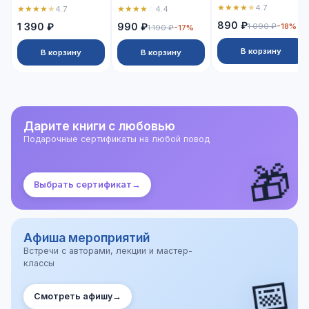
★
★
★
★
★
4.7
★
★
★
★
★
★
★
★
★
☆
4.7
4.4
890 ₽
1 390 ₽
990 ₽
1 090 ₽
-18%
1 190 ₽
-17%
В корзину
В корзину
В корзину
Дарите книги с любовью
Подарочные сертификаты на любой повод
🎁
Выбрать сертификат
→
Афиша мероприятий
Встречи с авторами, лекции и мастер-
классы
📅
Смотреть афишу
→