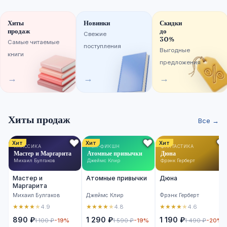
Хиты
Новинки
Скидки
продаж
до
Свежие
30%
Самые читаемые
поступления
Выгодные
книги
предложения
→
→
→
Хиты продаж
Все →
Хит
Хит
Хит
КЛАССИКА
НОН-ФИКШН
ФАНТАСТИКА
Мастер и Маргарита
Атомные привычки
Дюна
Михаил Булгаков
Джеймс Клир
Фрэнк Герберт
Мастер и
Атомные привычки
Дюна
Маргарита
Михаил Булгаков
Джеймс Клир
Фрэнк Герберт
★
★
★
★
★
★
★
★
★
★
★
★
★
★
★
4.9
4.8
4.6
890 ₽
1 290 ₽
1 190 ₽
1 100 ₽
-19%
1 590 ₽
-19%
1 490 ₽
-20%