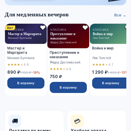
Для медленных вечеров
Все →
Хит
КЛАССИКА
КЛАССИКА
КЛАССИКА
Мастер и Маргарита
Преступление и
Война и мир
наказание
Михаил Булгаков
Лев Толстой
Фёдор Достоевский
Мастер и
Война и мир
Маргарита
Преступление и
наказание
Михаил Булгаков
Лев Толстой
Фёдор Достоевский
★
★
★
★
★
★
★
★
★
★
4.9
4.7
★
★
★
★
★
4.8
890 ₽
1 290 ₽
1 100 ₽
-19%
1 490 ₽
-13%
750 ₽
В корзину
В корзину
В корзину
🚚
💳
Доставка по всему
Удобная оплата