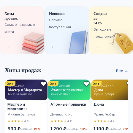
Хиты
Новинки
Скидки
продаж
до
Свежие
30%
Самые читаемые
поступления
Выгодные
книги
предложения
→
→
→
Хиты продаж
Все →
Хит
Хит
Хит
КЛАССИКА
НОН-ФИКШН
ФАНТАСТИКА
Мастер и Маргарита
Атомные привычки
Дюна
Михаил Булгаков
Джеймс Клир
Фрэнк Герберт
Мастер и
Атомные привычки
Дюна
Маргарита
Михаил Булгаков
Джеймс Клир
Фрэнк Герберт
★
★
★
★
★
★
★
★
★
★
★
★
★
★
★
4.9
4.8
4.6
890 ₽
1 290 ₽
1 190 ₽
1 100 ₽
-19%
1 590 ₽
-19%
1 490 ₽
-20%