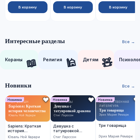
В корзину
В корзину
В корзину
Интересные разделы
Все →
📖
🕌
🧸
Кораны
Религия
Детям
Психоло
Новинки
Все →
Новинка
Новинка
Новинка
НОН-ФИКШН
ДЕТЕКТИВЫ
ХУДОЖЕСТВЕННАЯ
Sapiens: Краткая
Девушка с
ЛИТЕРАТУРА
Три товарища
история человечества
татуировкой дракона
Эрих Мария Ремарк
Юваль Ной Харари
Стиг Ларссон
Три товарища
Sapiens: Краткая
Девушка с
история
татуировкой
человечества
дракона
Эрих Мария Ремарк
Юваль Ной Харари
Стиг Ларссон