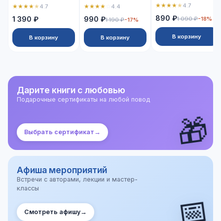
★
★
★
★
★
4.7
★
★
★
★
★
★
★
★
★
☆
4.7
4.4
890 ₽
1 390 ₽
990 ₽
1 090 ₽
-18%
1 190 ₽
-17%
В корзину
В корзину
В корзину
Дарите книги с любовью
Подарочные сертификаты на любой повод
🎁
Выбрать сертификат
→
Афиша мероприятий
Встречи с авторами, лекции и мастер-
классы
📅
Смотреть афишу
→