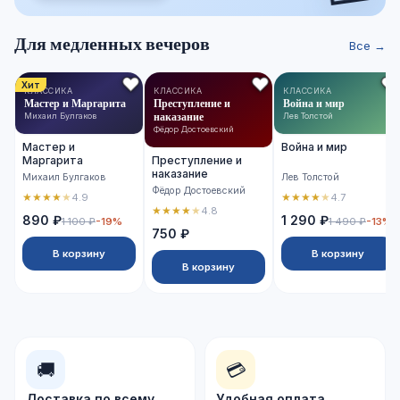
Для медленных вечеров
Все →
Хит
КЛАССИКА
КЛАССИКА
КЛАССИКА
Мастер и Маргарита
Преступление и
Война и мир
наказание
Михаил Булгаков
Лев Толстой
Фёдор Достоевский
Мастер и
Война и мир
Маргарита
Преступление и
наказание
Михаил Булгаков
Лев Толстой
Фёдор Достоевский
★
★
★
★
★
★
★
★
★
★
4.9
4.7
★
★
★
★
★
4.8
890 ₽
1 290 ₽
1 100 ₽
-19%
1 490 ₽
-13%
750 ₽
В корзину
В корзину
В корзину
🚚
💳
Доставка по всему
Удобная оплата