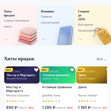
Хиты
Новинки
Скидки
продаж
до
Свежие
30%
Самые читаемые
поступления
Выгодные
книги
предложения
→
→
→
Хиты продаж
Все →
Хит
Хит
Хит
КЛАССИКА
НОН-ФИКШН
ФАНТАСТИКА
Мастер и Маргарита
Атомные привычки
Дюна
Михаил Булгаков
Джеймс Клир
Фрэнк Герберт
Мастер и
Атомные привычки
Дюна
Маргарита
Михаил Булгаков
Джеймс Клир
Фрэнк Герберт
★
★
★
★
★
★
★
★
★
★
★
★
★
★
★
4.9
4.8
4.6
890 ₽
1 290 ₽
1 190 ₽
1 100 ₽
-19%
1 590 ₽
-19%
1 490 ₽
-20%