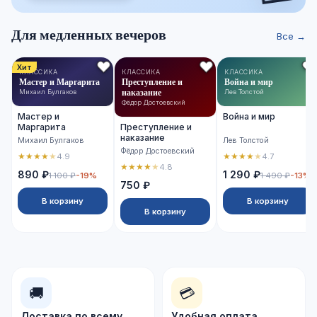
Для медленных вечеров
Все →
Хит
КЛАССИКА
КЛАССИКА
КЛАССИКА
Мастер и Маргарита
Преступление и
Война и мир
наказание
Михаил Булгаков
Лев Толстой
Фёдор Достоевский
Мастер и
Война и мир
Маргарита
Преступление и
наказание
Михаил Булгаков
Лев Толстой
Фёдор Достоевский
★
★
★
★
★
★
★
★
★
★
4.9
4.7
★
★
★
★
★
4.8
890 ₽
1 290 ₽
1 100 ₽
-19%
1 490 ₽
-13%
750 ₽
В корзину
В корзину
В корзину
🚚
💳
Доставка по всему
Удобная оплата