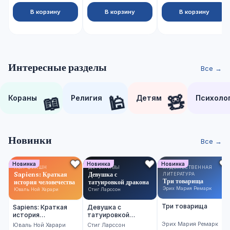
В корзину
В корзину
В корзину
Интересные разделы
Все →
📖
🕌
🧸
Кораны
Религия
Детям
Психоло
Новинки
Все →
Новинка
Новинка
Новинка
НОН-ФИКШН
ДЕТЕКТИВЫ
ХУДОЖЕСТВЕННАЯ
Sapiens: Краткая
Девушка с
ЛИТЕРАТУРА
Три товарища
история человечества
татуировкой дракона
Эрих Мария Ремарк
Юваль Ной Харари
Стиг Ларссон
Три товарища
Sapiens: Краткая
Девушка с
история
татуировкой
человечества
дракона
Эрих Мария Ремарк
Юваль Ной Харари
Стиг Ларссон