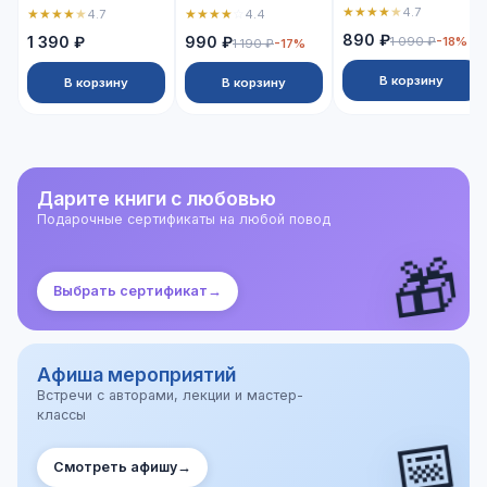
★
★
★
★
★
4.7
★
★
★
★
★
★
★
★
★
☆
4.7
4.4
890 ₽
1 390 ₽
990 ₽
1 090 ₽
-18%
1 190 ₽
-17%
В корзину
В корзину
В корзину
Дарите книги с любовью
Подарочные сертификаты на любой повод
🎁
Выбрать сертификат
→
Афиша мероприятий
Встречи с авторами, лекции и мастер-
классы
📅
Смотреть афишу
→