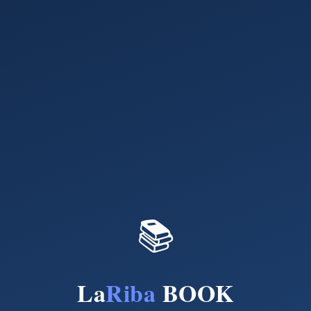
📚
La
Riba
BOOK