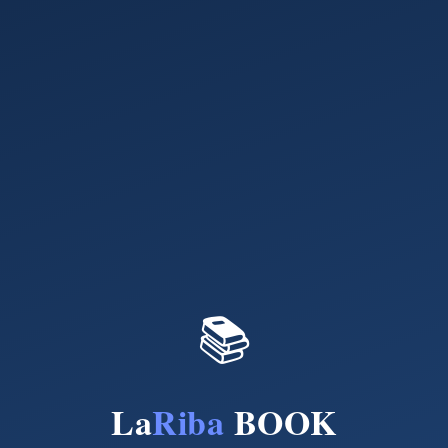
📚
La
Riba
BOOK