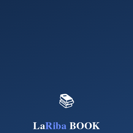
📚
La
Riba
BOOK