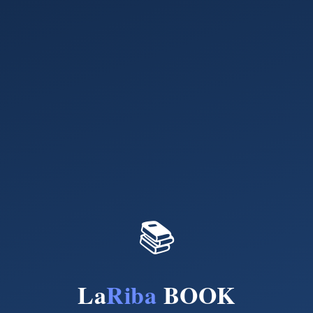
📚
La
Riba
BOOK