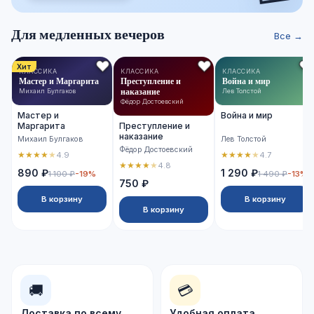
Для медленных вечеров
Все →
Хит
КЛАССИКА
КЛАССИКА
КЛАССИКА
Мастер и Маргарита
Преступление и
Война и мир
наказание
Михаил Булгаков
Лев Толстой
Фёдор Достоевский
Мастер и
Война и мир
Маргарита
Преступление и
наказание
Михаил Булгаков
Лев Толстой
Фёдор Достоевский
★
★
★
★
★
★
★
★
★
★
4.9
4.7
★
★
★
★
★
4.8
890 ₽
1 290 ₽
1 100 ₽
-19%
1 490 ₽
-13%
750 ₽
В корзину
В корзину
В корзину
🚚
💳
Доставка по всему
Удобная оплата