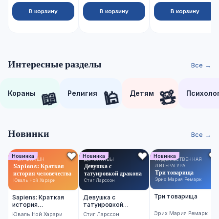
В корзину
В корзину
В корзину
Интересные разделы
Все →
📖
🕌
🧸
Кораны
Религия
Детям
Психоло
Новинки
Все →
Новинка
Новинка
Новинка
НОН-ФИКШН
ДЕТЕКТИВЫ
ХУДОЖЕСТВЕННАЯ
Sapiens: Краткая
Девушка с
ЛИТЕРАТУРА
Три товарища
история человечества
татуировкой дракона
Эрих Мария Ремарк
Юваль Ной Харари
Стиг Ларссон
Три товарища
Sapiens: Краткая
Девушка с
история
татуировкой
человечества
дракона
Эрих Мария Ремарк
Юваль Ной Харари
Стиг Ларссон