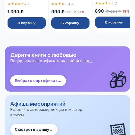
★
★
★
★
★
4.7
★
★
★
★
★
★
★
★
★
☆
4.7
4.4
890 ₽
1 390 ₽
990 ₽
1 090 ₽
-18%
1 190 ₽
-17%
В корзину
В корзину
В корзину
Дарите книги с любовью
Подарочные сертификаты на любой повод
🎁
Выбрать сертификат
→
Афиша мероприятий
Встречи с авторами, лекции и мастер-
классы
📅
Смотреть афишу
→