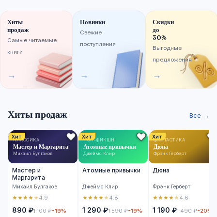
Хиты
Новинки
Скидки
продаж
до
Свежие
30%
Самые читаемые
поступления
Выгодные
книги
предложения
→
→
→
Хиты продаж
Все →
Хит
Хит
Хит
КЛАССИКА
НОН-ФИКШН
ФАНТАСТИКА
Мастер и Маргарита
Атомные привычки
Дюна
Михаил Булгаков
Джеймс Клир
Фрэнк Герберт
Мастер и
Атомные привычки
Дюна
Маргарита
Михаил Булгаков
Джеймс Клир
Фрэнк Герберт
★
★
★
★
★
★
★
★
★
★
★
★
★
★
★
4.9
4.8
4.6
890 ₽
1 290 ₽
1 190 ₽
1 100 ₽
-19%
1 590 ₽
-19%
1 490 ₽
-20%