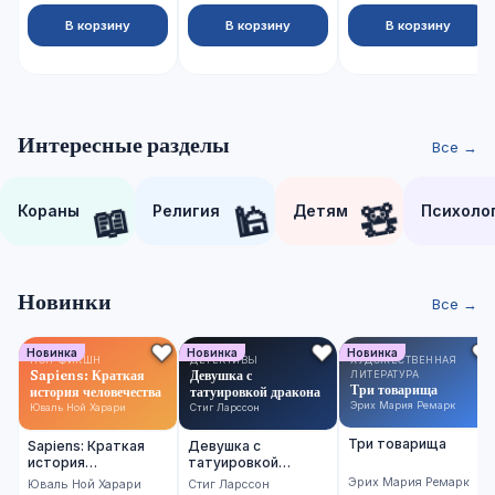
В корзину
В корзину
В корзину
Интересные разделы
Все →
📖
🕌
🧸
Кораны
Религия
Детям
Психоло
Новинки
Все →
Новинка
Новинка
Новинка
НОН-ФИКШН
ДЕТЕКТИВЫ
ХУДОЖЕСТВЕННАЯ
Sapiens: Краткая
Девушка с
ЛИТЕРАТУРА
Три товарища
история человечества
татуировкой дракона
Эрих Мария Ремарк
Юваль Ной Харари
Стиг Ларссон
Три товарища
Sapiens: Краткая
Девушка с
история
татуировкой
человечества
дракона
Эрих Мария Ремарк
Юваль Ной Харари
Стиг Ларссон