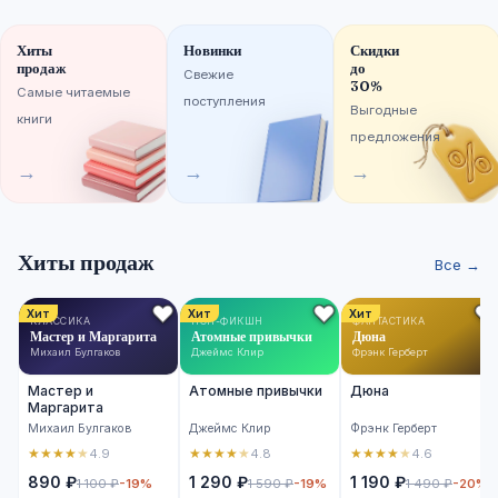
Хиты
Новинки
Скидки
продаж
до
Свежие
30%
Самые читаемые
поступления
Выгодные
книги
предложения
→
→
→
Хиты продаж
Все →
Хит
Хит
Хит
КЛАССИКА
НОН-ФИКШН
ФАНТАСТИКА
Мастер и Маргарита
Атомные привычки
Дюна
Михаил Булгаков
Джеймс Клир
Фрэнк Герберт
Мастер и
Атомные привычки
Дюна
Маргарита
Михаил Булгаков
Джеймс Клир
Фрэнк Герберт
★
★
★
★
★
★
★
★
★
★
★
★
★
★
★
4.9
4.8
4.6
890 ₽
1 290 ₽
1 190 ₽
1 100 ₽
-19%
1 590 ₽
-19%
1 490 ₽
-20%