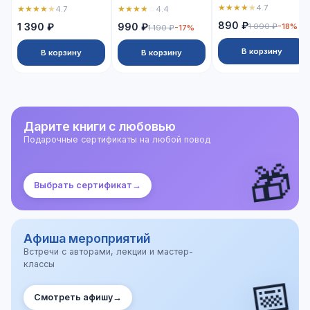
★
★
★
★
★
4.7
★
★
★
★
★
★
★
★
★
☆
4.7
4.4
890 ₽
1 390 ₽
990 ₽
1 090 ₽
-18%
1 190 ₽
-17%
В корзину
В корзину
В корзину
Дарите книги с любовью
Подарочные сертификаты на любой повод
🎁
Выбрать сертификат
→
Афиша мероприятий
Встречи с авторами, лекции и мастер-
классы
📅
Смотреть афишу
→