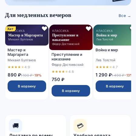
Для медленных вечеров
Все →
Хит
КЛАССИКА
КЛАССИКА
КЛАССИКА
Мастер и Маргарита
Преступление и
Война и мир
наказание
Михаил Булгаков
Лев Толстой
Фёдор Достоевский
Мастер и
Война и мир
Маргарита
Преступление и
наказание
Михаил Булгаков
Лев Толстой
Фёдор Достоевский
★
★
★
★
★
★
★
★
★
★
4.9
4.7
★
★
★
★
★
4.8
890 ₽
1 290 ₽
1 100 ₽
-19%
1 490 ₽
-13%
750 ₽
В корзину
В корзину
В корзину
🚚
💳
Доставка по всему
Удобная оплата