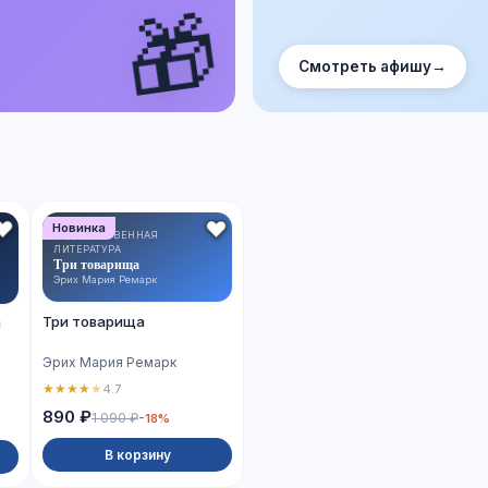
🎁
Смотреть афишу
→
Новинка
ХУДОЖЕСТВЕННАЯ
ЛИТЕРАТУРА
Три товарища
Эрих Мария Ремарк
Три товарища
й
Эрих Мария Ремарк
★
★
★
★
★
4.7
890 ₽
1 090 ₽
-18%
В корзину