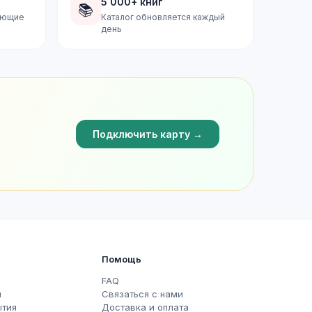
5 000+ книг
📚
дующие
Каталог обновляется каждый
день
Подключить карту →
Помощь
FAQ
ы
Связаться с нами
ытия
Доставка и оплата