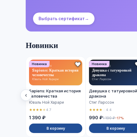
Выбрать сертификат
→
Новинки
Новинка
Новинка
НОН-ФИКШН
ДЕТЕКТИВЫ
Sapiens: Краткая история
Девушка с татуировкой
человечества
дракона
Юваль Ной Харари
Стиг Ларссон
Sapiens: Краткая история
Девушка с татуировко
‹
человечества
дракона
Юваль Ной Харари
Стиг Ларссон
★
★
★
★
★
★
★
★
★
☆
4.7
4.4
1 390 ₽
990 ₽
1 190 ₽
-17%
В корзину
В корзину