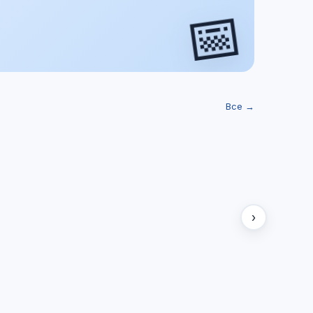
📅
Все →
›