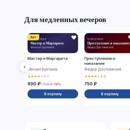
Для медленных вечеров
Хит
КЛАССИКА
КЛАССИКА
Мастер и Маргарита
Преступление и наказание
Михаил Булгаков
Фёдор Достоевский
Мастер и Маргарита
Преступление и
наказание
‹
Михаил Булгаков
Фёдор Достоевский
★
★
★
★
★
★
★
★
★
★
4.9
4.8
890 ₽
750 ₽
1 100 ₽
-19%
В корзину
В корзину