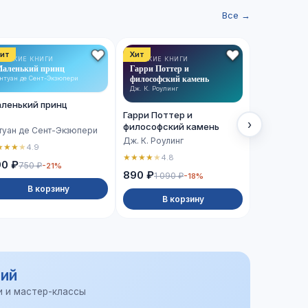
Все →
ит
Хит
Хит
ЕТСКИЕ КНИГИ
ДЕТСКИЕ КНИГИ
ХУДОЖЕСТВ
аленький принц
Гарри Поттер и
ЛИТЕРАТУРА
Сто лет од
философский камень
нтуан де Сент-Экзюпери
Габриэль Гар
Дж. К. Роулинг
ленький принц
Сто лет о
Гарри Поттер и
›
философский камень
туан де Сент-Экзюпери
Габриэль Г
Дж. К. Роулинг
★
★
★
★
4.9
★
★
★
★
★
4.
★
★
★
★
★
4.8
90 ₽
750 ₽
-21%
990 ₽
890 ₽
1 090 ₽
-18%
В корзину
В 
В корзину
ий
и и мастер-классы