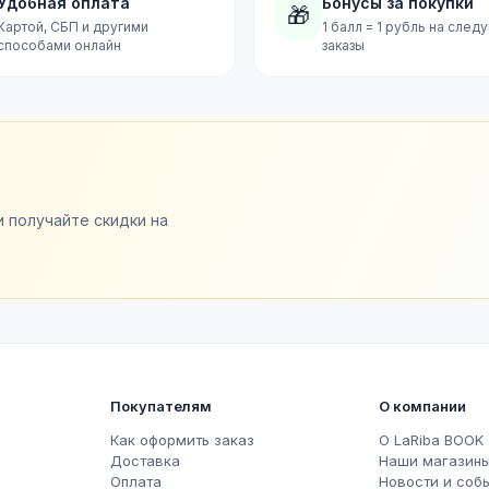
Удобная оплата
Бонусы за покупки
🎁
Картой, СБП и другими
1 балл = 1 рубль на сле
способами онлайн
заказы
и получайте скидки на
Покупателям
О компании
Как оформить заказ
О LaRiba BOOK
Доставка
Наши магазин
Оплата
Новости и соб