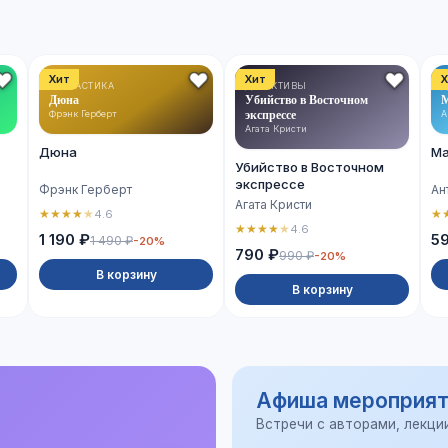
Хит
Хит
Х
ФАНТАСТИКА
ДЕТЕКТИВЫ
Д
Дюна
Убийство в Восточном
М
экспрессе
Фрэнк Герберт
А
Агата Кристи
Дюна
Ма
Убийство в Восточном
экспрессе
Фрэнк Герберт
Ан
Агата Кристи
★
★
★
★
★
★
4.6
★
★
★
★
★
4.6
1 190 ₽
5
1 490 ₽
-20%
790 ₽
990 ₽
-20%
В корзину
В корзину
Афиша мероприят
Встречи с авторами, лекци