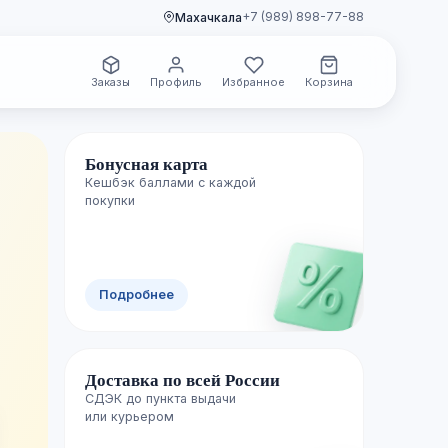
+7 (989) 898-77-88
Махачкала
Заказы
Профиль
Избранное
Корзина
Бонусная карта
Кешбэк баллами с каждой
🌿 Свежие поступления
покупки
Новинки уже
Подробнее
полках
Доставка по всей России
Каждую неделю пополняем каталог лучш
СДЭК до пункта выдачи

изданиями — успейте первыми.
или курьером