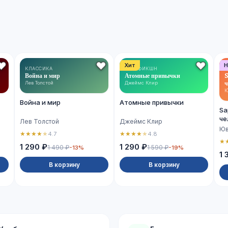
Хит
Н
КЛАССИКА
НОН-ФИКШН
Война и мир
Атомные привычки
S
ч
Лев Толстой
Джеймс Клир
Ю
Война и мир
Атомные привычки
Sa
че
Лев Толстой
Джеймс Клир
Юв
★
★
★
★
★
★
★
★
★
★
4.7
4.8
★
1 290 ₽
1 290 ₽
1 490 ₽
1 590 ₽
-13%
-19%
1 
В корзину
В корзину