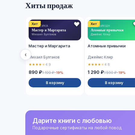
Хиты продаж
Хит
Хит
КЛАССИКА
НОН-ФИКШН
Мастер и Маргарита
Атомные привычки
Михаил Булгаков
Джеймс Клир
Мастер и Маргарита
Атомные привычки
‹
Михаил Булгаков
Джеймс Клир
★
★
★
★
★
★
★
★
★
★
4.9
4.8
890 ₽
1 290 ₽
1 100 ₽
1 590 ₽
-19%
-19%
В корзину
В корзину
Дарите книги с любовью
Подарочные сертификаты на любой повод