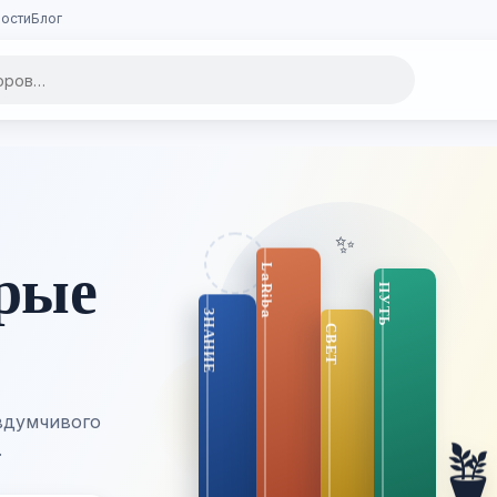
ости
Блог
✨
орые
вдумчивого

.