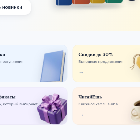
 новинки
ки
Скидки до 30%
 поступления
Выгодные предложения
→
фикаты
ЧитайЕшь
, который выбирают
Книжное кафе LaRiba
→