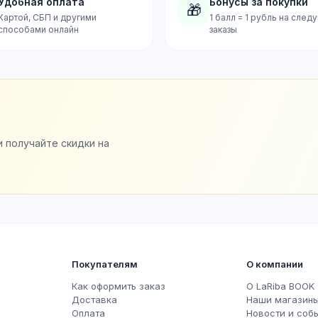
Удобная оплата
Бонусы за покупки
🎁
Картой, СБП и другими
1 балл = 1 рубль на сле
способами онлайн
заказы
и получайте скидки на
Покупателям
О компании
Как оформить заказ
О LaRiba BOOK
Доставка
Наши магазин
Оплата
Новости и соб