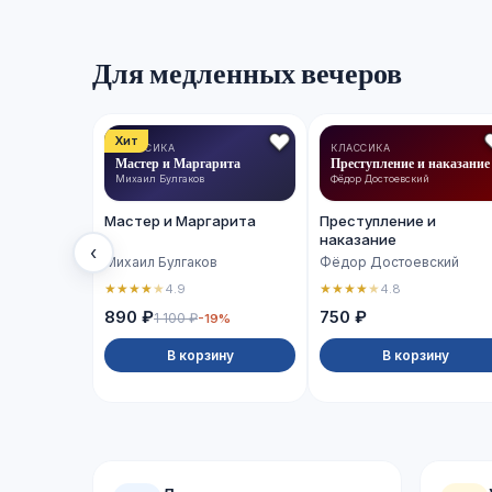
Для медленных вечеров
Хит
КЛАССИКА
КЛАССИКА
Мастер и Маргарита
Преступление и наказание
Михаил Булгаков
Фёдор Достоевский
Мастер и Маргарита
Преступление и
наказание
‹
Михаил Булгаков
Фёдор Достоевский
★
★
★
★
★
★
★
★
★
★
4.9
4.8
890 ₽
750 ₽
1 100 ₽
-19%
В корзину
В корзину