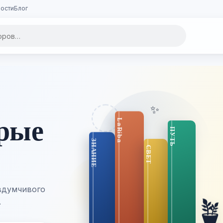
ости
Блог
✨
орые
вдумчивого

.