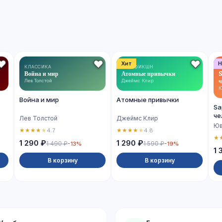
Хит
Н
КЛАССИКА
НОН-ФИКШН
Война и мир
Атомные привычки
S
ч
Лев Толстой
Джеймс Клир
Ю
Война и мир
Атомные привычки
Sa
че
Лев Толстой
Джеймс Клир
Юв
★
★
★
★
★
★
★
★
★
★
4.7
4.8
★
1 290 ₽
1 290 ₽
1 490 ₽
1 590 ₽
-13%
-19%
1 
В корзину
В корзину