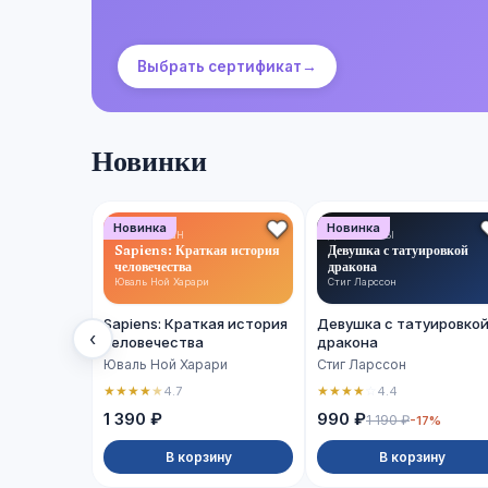
Выбрать сертификат
→
Новинки
Новинка
Новинка
НОН-ФИКШН
ДЕТЕКТИВЫ
Sapiens: Краткая история
Девушка с татуировкой
человечества
дракона
Юваль Ной Харари
Стиг Ларссон
Sapiens: Краткая история
Девушка с татуировко
‹
человечества
дракона
Юваль Ной Харари
Стиг Ларссон
★
★
★
★
★
★
★
★
★
☆
4.7
4.4
1 390 ₽
990 ₽
1 190 ₽
-17%
В корзину
В корзину