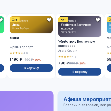
Хит
Хит
Х
ФАНТАСТИКА
ДЕТЕКТИВЫ
Д
Дюна
Убийство в Восточном
М
экспрессе
Фрэнк Герберт
А
Агата Кристи
Дюна
Ма
Убийство в Восточном
экспрессе
Фрэнк Герберт
Ан
Агата Кристи
★
★
★
★
★
★
4.6
★
★
★
★
★
4.6
1 190 ₽
5
1 490 ₽
-20%
790 ₽
990 ₽
-20%
В корзину
В корзину
Афиша мероприят
Встречи с авторами, лекци