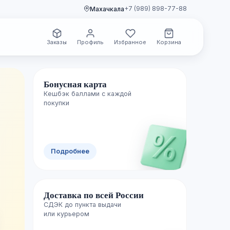
+7 (989) 898-77-88
Махачкала
Заказы
Профиль
Избранное
Корзина
Бонусная карта
Кешбэк баллами с каждой
🌿 Свежие поступления
покупки
Новинки уже
Подробнее
полках
Доставка по всей России
Каждую неделю пополняем каталог лучш
СДЭК до пункта выдачи

изданиями — успейте первыми.
или курьером