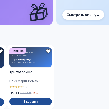
🎁
Смотреть афишу
→
Новинка
ХУДОЖЕСТВЕННАЯ
ЛИТЕРАТУРА
Три товарища
Эрих Мария Ремарк
Три товарища
й
Эрих Мария Ремарк
★
★
★
★
★
4.7
890 ₽
1 090 ₽
-18%
В корзину