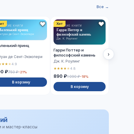
Все →
ит
Хит
Хит
ЕТСКИЕ КНИГИ
ДЕТСКИЕ КНИГИ
ХУДОЖЕСТВ
аленький принц
Гарри Поттер и
ЛИТЕРАТУРА
Сто лет од
философский камень
нтуан де Сент-Экзюпери
Габриэль Гар
Дж. К. Роулинг
ленький принц
Сто лет о
Гарри Поттер и
›
философский камень
туан де Сент-Экзюпери
Габриэль Г
Дж. К. Роулинг
★
★
★
★
4.9
★
★
★
★
★
4.
★
★
★
★
★
4.8
90 ₽
750 ₽
-21%
990 ₽
890 ₽
1 090 ₽
-18%
В корзину
В 
В корзину
ий
и и мастер-классы