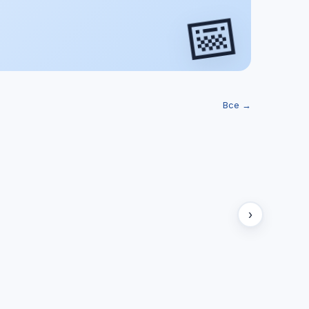
📅
Все →
›