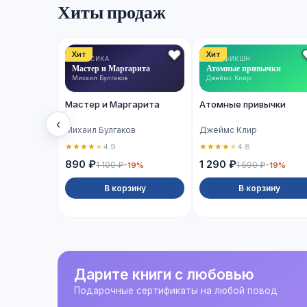
Хиты продаж
Хит
Хит
КЛАССИКА
НОН-ФИКШН
Мастер и Маргарита
Атомные привычки
Михаил Булгаков
Джеймс Клир
Мастер и Маргарита
Атомные привычки
‹
Михаил Булгаков
Джеймс Клир
★
★
★
★
★
★
★
★
★
★
4.9
4.8
890 ₽
1 290 ₽
1 100 ₽
1 590 ₽
-19%
-19%
В корзину
В корзину
Дарите книги с любовью
Подарочные сертификаты на любой повод