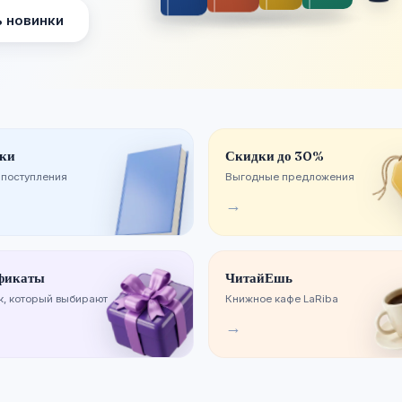
 новинки
ки
Скидки до 30%
 поступления
Выгодные предложения
→
фикаты
ЧитайЕшь
, который выбирают
Книжное кафе LaRiba
→