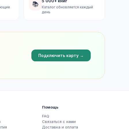
5 000+ книг
📚
дующие
Каталог обновляется каждый
день
Подключить карту →
Помощь
FAQ
ы
Связаться с нами
ытия
Доставка и оплата