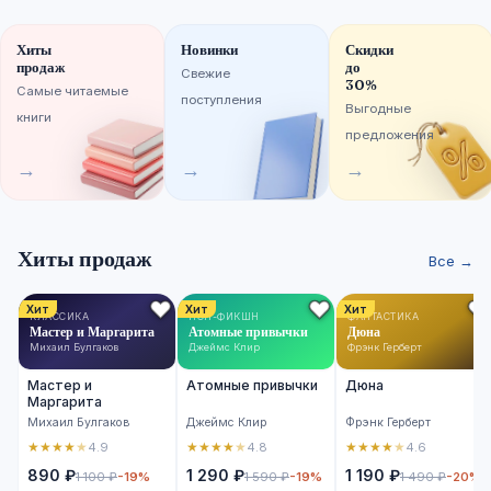
Хиты
Новинки
Скидки
продаж
до
Свежие
30%
Самые читаемые
поступления
Выгодные
книги
предложения
→
→
→
Хиты продаж
Все →
Хит
Хит
Хит
КЛАССИКА
НОН-ФИКШН
ФАНТАСТИКА
Мастер и Маргарита
Атомные привычки
Дюна
Михаил Булгаков
Джеймс Клир
Фрэнк Герберт
Мастер и
Атомные привычки
Дюна
Маргарита
Михаил Булгаков
Джеймс Клир
Фрэнк Герберт
★
★
★
★
★
★
★
★
★
★
★
★
★
★
★
4.9
4.8
4.6
890 ₽
1 290 ₽
1 190 ₽
1 100 ₽
-19%
1 590 ₽
-19%
1 490 ₽
-20%