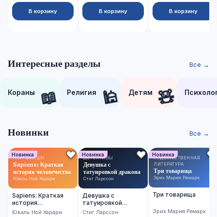
В корзину
В корзину
В корзину
Интересные разделы
Все →
📖
🕌
🧸
Кораны
Религия
Детям
Психоло
Новинки
Все →
Новинка
Новинка
Новинка
НОН-ФИКШН
ДЕТЕКТИВЫ
ХУДОЖЕСТВЕННАЯ
Sapiens: Краткая
Девушка с
ЛИТЕРАТУРА
Три товарища
история человечества
татуировкой дракона
Эрих Мария Ремарк
Юваль Ной Харари
Стиг Ларссон
Три товарища
Sapiens: Краткая
Девушка с
история
татуировкой
человечества
дракона
Эрих Мария Ремарк
Юваль Ной Харари
Стиг Ларссон