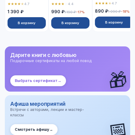
★
★
★
★
★
4.7
★
★
★
★
★
★
★
★
★
☆
4.7
4.4
890 ₽
1 390 ₽
990 ₽
1 090 ₽
-18%
1 190 ₽
-17%
В корзину
В корзину
В корзину
Дарите книги с любовью
Подарочные сертификаты на любой повод
🎁
Выбрать сертификат
→
Афиша мероприятий
Встречи с авторами, лекции и мастер-
классы
📅
Смотреть афишу
→