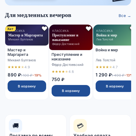
Для медленных вечеров
Все →
Хит
КЛАССИКА
КЛАССИКА
КЛАССИКА
Мастер и Маргарита
Преступление и
Война и мир
наказание
Михаил Булгаков
Лев Толстой
Фёдор Достоевский
Мастер и
Война и мир
Маргарита
Преступление и
наказание
Михаил Булгаков
Лев Толстой
Фёдор Достоевский
★
★
★
★
★
★
★
★
★
★
4.9
4.7
★
★
★
★
★
4.8
890 ₽
1 290 ₽
1 100 ₽
-19%
1 490 ₽
-13%
750 ₽
В корзину
В корзину
В корзину
🚚
💳
Доставка по всему
Удобная оплата